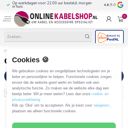
Op werkdagen voor 22.00 uur besteld, morgen
10+
jaar produ
4.6
/5.0
in huis
0
MENU
Home
Cookies 🍪
CAT6 Gigabit | outdoor
We gebruiken cookies en vergelijkbare technologieën om je
Filters
beter en persoonlijker te helpen. Functionele cookies zorgen
ervoor dat de website goed werkt en hebben ook een
analytische functie. Zo maken we de website elke dag een
beetje beter. Wil je meer weten? Lees dan onze
cookie- en
privacyverklaring
.
Klik op ‘Oké’ om te accepteren. Als je kiest voor
‘weigeren’
,
plaatsen we alleen functionele cookies.
Geen producten gevonden!