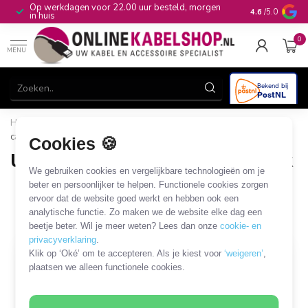
Op werkdagen voor 22.00 uur besteld, morgen
10+
jaar produ
4.6
/5.0
in huis
0
MENU
Home
/
Computer & Smart Media
/
USB
/
USB kabels
camera merkspecifiek
Cookies 🍪
USB kabels camera merkspecifiek
We gebruiken cookies en vergelijkbare technologieën om je
13 PRODUCTEN
beter en persoonlijker te helpen. Functionele cookies zorgen
ervoor dat de website goed werkt en hebben ook een
analytische functie. Zo maken we de website elke dag een
Filters
SORTEER OP
beetje beter. Wil je meer weten? Lees dan onze
cookie- en
privacyverklaring
.
Klik op ‘Oké’ om te accepteren. Als je kiest voor
‘weigeren’
,
MEEST VERKOCHT
plaatsen we alleen functionele cookies.