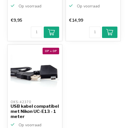
Op voorraad
Op voorraad
€9,95
€14,99
Klantenbeoordeling
9,2/10
Achteraf
betalen mogelijk
10+
jaar
productkennis
OP = OP
OKS-42370 
USB kabel compatibel
met Nikon UC-E13 - 1
meter
Op voorraad