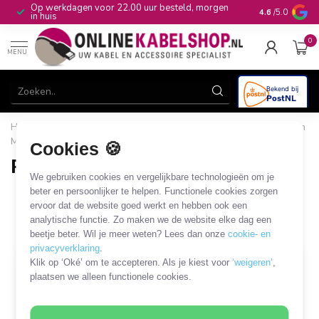
Op werkdagen voor 22.00 uur besteld, morgen
10+
jaar produ
4.6
/5.0
in huis
0
MENU
Home
/
Computer & Smart Media
/
I/O kaarten
/
PCI, PCIe en
MiniPCIe kabels en adapters
/
PCIe - PCIe
Cookies 🍪
PCIe - PCIe
We gebruiken cookies en vergelijkbare technologieën om je
6 PRODUCTEN
beter en persoonlijker te helpen. Functionele cookies zorgen
ervoor dat de website goed werkt en hebben ook een
analytische functie. Zo maken we de website elke dag een
Filters
SORTEER OP
beetje beter. Wil je meer weten? Lees dan onze
cookie- en
privacyverklaring
.
Klik op ‘Oké’ om te accepteren. Als je kiest voor
‘weigeren’
,
plaatsen we alleen functionele cookies.