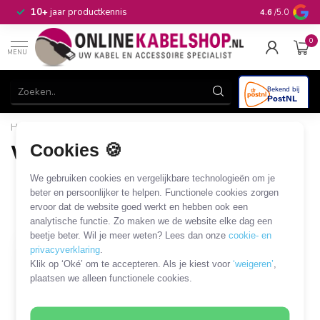
n
10+
jaar productkennis
4.6
/5.0
0
MENU
Home
/
Audio & Video
/
VGA
/
VGA - USB-A
Cookies 🍪
VGA - USB-A
1 PRODUCT
We gebruiken cookies en vergelijkbare technologieën om je
beter en persoonlijker te helpen. Functionele cookies zorgen
ervoor dat de website goed werkt en hebben ook een
Filters
SORTEER OP
analytische functie. Zo maken we de website elke dag een
beetje beter. Wil je meer weten? Lees dan onze
cookie- en
privacyverklaring
.
Klik op ‘Oké’ om te accepteren. Als je kiest voor
‘weigeren’
,
plaatsen we alleen functionele cookies.