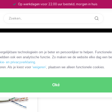
Op werkdagen voor 22.00 uur besteld, morgen in huis
rvice
32
ectoren
/
CAT6 netwerkkabel zonder connectoren
/
CAT6 Gigabit U/U
rgelijkbare technologieën om je beter en persoonlijker te helpen. Functionel
per rol
ebben ook een analytische functie. Zo maken we de website elke dag een bee
kie- en privacyverklaring
.
ODUCT
eren. Als je kiest voor
‘weigeren’
, plaatsen we alleen functionele cookies.
Oké