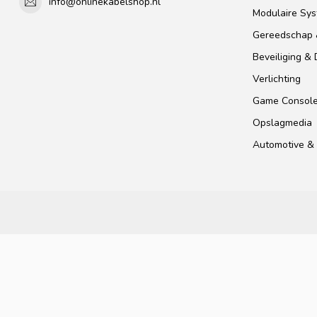
info@onlinekabelshop.nl
Modulaire Sy
Gereedschap 
Beveiliging &
Verlichting
Game Consol
Opslagmedia
Automotive & 