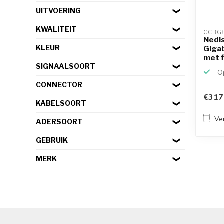
UITVOERING
KWALITEIT
CCBG8
Nedi
KLEUR
Giga
met f
SIGNAALSOORT
Op
CONNECTOR
€317
KABELSOORT
Ver
ADERSOORT
GEBRUIK
MERK