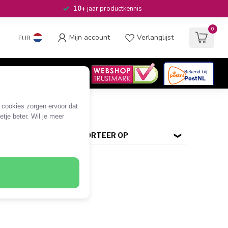
10+
jaar productkennis
0
Mijn account
Verlanglijst
EUR
4.6
/5
06
beoordelingen
TP (flexibel) per rol
e cookies zorgen ervoor dat
tje beter. Wil je meer
SORTEER OP