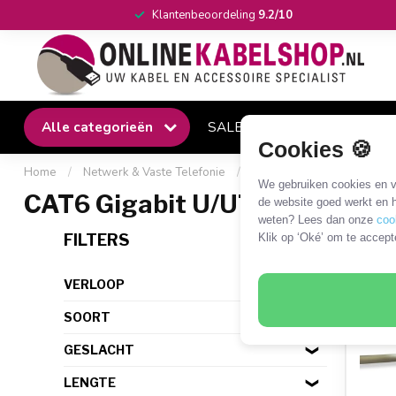
Klantenbeoordeling
9.2/10
Alle categorieën
SALE
Winkel
Klantense
Cookies 🍪
Home
/
Netwerk & Vaste Telefonie
/
Netwerkkabel zonder conn
We gebruiken cookies en ve
CAT6 Gigabit U/UTP (flexibel) 
de website goed werkt en h
weten? Lees dan onze
coo
1 PR
FILTERS
Klik op ‘Oké’ om te accept
VERLOOP
SOORT
GESLACHT
LENGTE