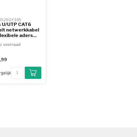
525GY305 
s U/UTP CAT6
bit netwerkkabel
lexibele aders...
 voorraad
,99
gelijk