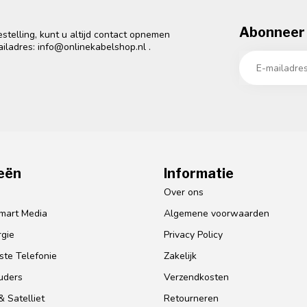
Abonneer 
telling, kunt u altijd contact opnemen
ailadres:
info@onlinekabelshop.nl
.
eën
Informatie
o
Over ons
mart Media
Algemene voorwaarden
gie
Privacy Policy
te Telefonie
Zakelijk
uders
Verzendkosten
 Satelliet
Retourneren