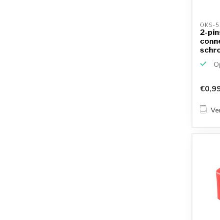
OKS-5
2-pin
conne
schr
Op
€0,9
Ver