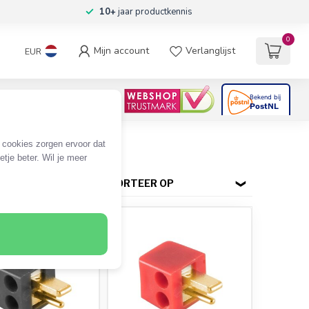
10+
jaar productkennis
0
Mijn account
Verlanglijst
EUR
4.6
/5
06
beoordelingen
e cookies zorgen ervoor dat
tje beter. Wil je meer
SORTEER OP