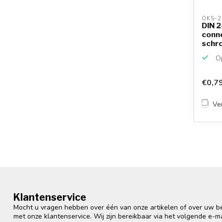
OKS-2
DIN 2
conne
schro
Op
€0,7
Ver
Klantenservice
Mocht u vragen hebben over één van onze artikelen of over uw bes
met onze klantenservice. Wij zijn bereikbaar via het volgende e-m