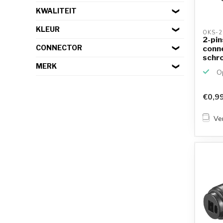
KWALITEIT
KLEUR
OKS-2
2-pin
CONNECTOR
conne
schr
MERK
Op
€0,9
Ver