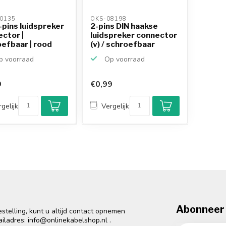
0135 
OKS-08198 
-pins luidspreker
2-pins DIN haakse
ctor |
luidspreker connector
efbaar | rood
(v) / schroefbaar
 voorraad
Op voorraad
9
€0,99
gelijk
Vergelijk
Abonneer 
telling, kunt u altijd contact opnemen
ailadres:
info@onlinekabelshop.nl
.