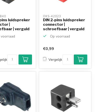
840 
OKS-42023 
pins luidspreker
DIN 2-pins luidspreker
tor |
connector |
fbaar | verguld
schroefbaar | verguld
...
voorraad
Op voorraad
€0,99
elijk
Vergelijk