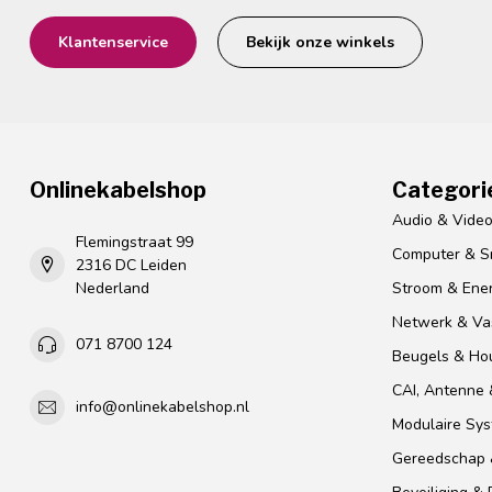
Klantenservice
Bekijk onze winkels
Onlinekabelshop
Categori
Audio & Vide
Flemingstraat 99
Computer & S
2316 DC Leiden
Nederland
Stroom & Ener
Netwerk & Vas
071 8700 124
Beugels & Ho
CAI, Antenne &
info@onlinekabelshop.nl
Modulaire Sy
Gereedschap 