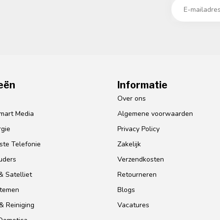
eën
Informatie
o
Over ons
mart Media
Algemene voorwaarden
gie
Privacy Policy
te Telefonie
Zakelijk
uders
Verzendkosten
 Satelliet
Retourneren
stemen
Blogs
& Reiniging
Vacatures