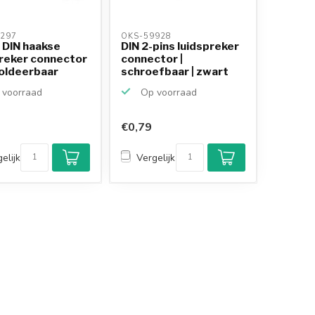
297 
OKS-59928 
 DIN haakse
DIN 2-pins luidspreker
preker connector
connector |
soldeerbaar
schroefbaar | zwart
voorraad
Op voorraad
€0,79
elijk
Vergelijk