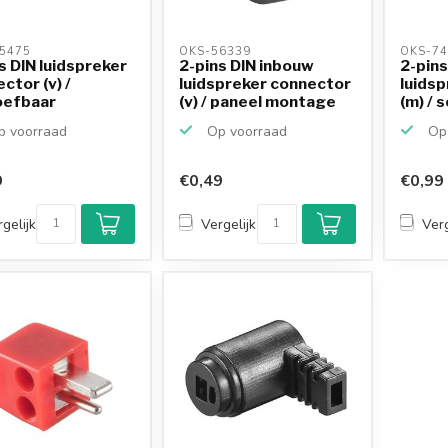
5475 
OKS-56339 
OKS-74
s DIN luidspreker
2-pins DIN inbouw
2-pins
ctor (v) /
luidspreker connector
luids
oefbaar
(v) / paneel montage
(m) / 
 voorraad
Op voorraad
Op 
9
€0,49
€0,99
gelijk
Vergelijk
Verg