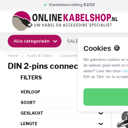
Klantenbeoordeling
9.2/10
Alle categorieën
SALE
Winkel
Klantense
Cookies 🍪
Home
/
Audio & Video
/
Luidsprekerkabel
/
DIN 2-pins (luid
We gebruiken cookies en ve
DIN 2-pins connectoren
de website goed werkt en h
weten? Lees dan onze
coo
10 P
FILTERS
Klik op ‘Oké’ om te accept
VERLOOP
SOORT
GESLACHT
LENGTE