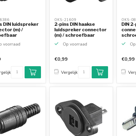
6386 
OKS-21609 
OKS-08
s DIN luidspreker
2-pins DIN haakse
DIN 2-
ctor (m) /
luidspreker connector
connec
oefbaar
(m) / schroefbaar
schroe
...
 voorraad
Op voorraad
Op 
9
€0,99
€0,99
gelijk
Vergelijk
Verg