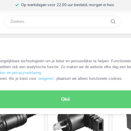
Op werkdagen voor 22.00 uur besteld, morgen in huis
rvice
32
spreker)
/
DIN 2-pins connectoren
rgelijkbare technologieën om je beter en persoonlijker te helpen. Functionel
ebben ook een analytische functie. Zo maken we de website elke dag een bee
kie- en privacyverklaring
.
RODUCTEN
eren. Als je kiest voor
‘weigeren’
, plaatsen we alleen functionele cookies.
MEEST VERKOCHT
Oké