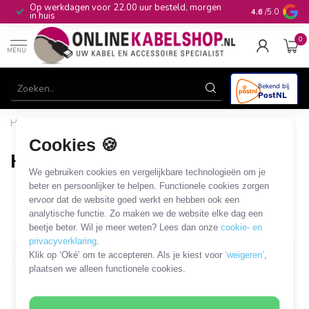
Op werkdagen voor 22.00 uur besteld, morgen
10+
jaar produ
4.6
/5.0
in huis
0
MENU
Home
/
Audio & Video
/
HDMI
/
HDMI installatiemateriaal
/
HDMI D-type modules
Cookies 🍪
HDMI D-type modules
We gebruiken cookies en vergelijkbare technologieën om je
9 PRODUCTEN
beter en persoonlijker te helpen. Functionele cookies zorgen
ervoor dat de website goed werkt en hebben ook een
analytische functie. Zo maken we de website elke dag een
Filters
SORTEER OP
beetje beter. Wil je meer weten? Lees dan onze
cookie- en
privacyverklaring
.
Klik op ‘Oké’ om te accepteren. Als je kiest voor
‘weigeren’
,
plaatsen we alleen functionele cookies.