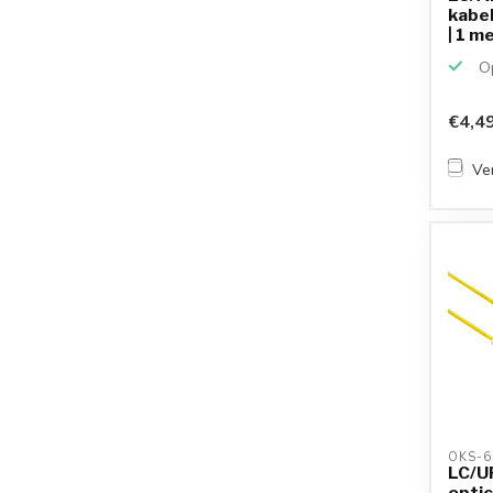
kabel
| 1 m
Op
€4,4
Ver
OKS-6
LC/U
optic