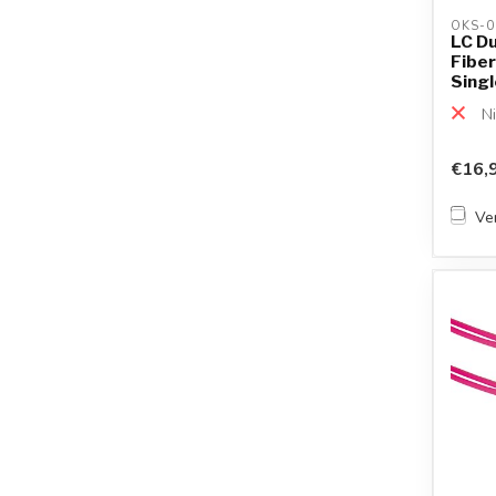
OKS-0
LC Du
Fiber
Singl
Ni
€16,
Ver