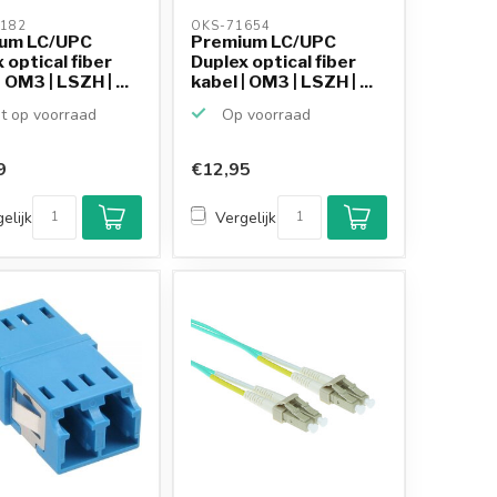
182 
OKS-71654 
um LC/UPC
Premium LC/UPC
 optical fiber
Duplex optical fiber
 OM3 | LSZH | ...
kabel | OM3 | LSZH | ...
t op voorraad
Op voorraad
9
€12,95
elijk
Vergelijk