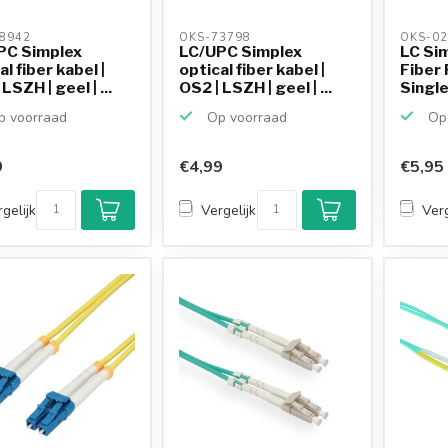
8942 
OKS-73798 
OKS-02
PC Simplex
LC/UPC Simplex
LC Sim
al fiber kabel |
optical fiber kabel |
Fiber 
LSZH | geel | ...
OS2 | LSZH | geel | ...
Single
 voorraad
Op voorraad
Op 
9
€4,99
€5,95
gelijk
Vergelijk
Verg