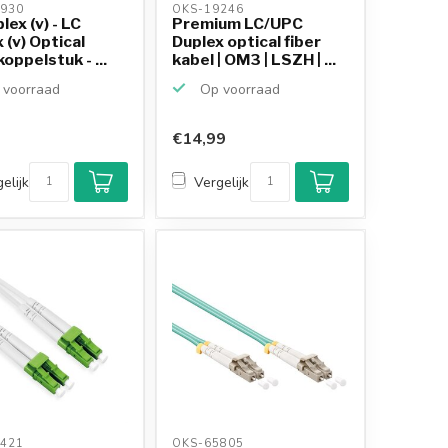
930 
OKS-19246 
lex (v) - LC
Premium LC/UPC
 (v) Optical
Duplex optical fiber
koppelstuk - ...
kabel | OM3 | LSZH | ...
voorraad
Op voorraad
€14,99
elijk
Vergelijk
421 
OKS-65805 