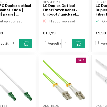
6552 
OKS-43128 
OKS-61
C Duplex optical
LC Duplex Optical
LC Dup
 kabel | OM4 |
Fiber Patch kabel -
Duplex
 paars | ...
Uniboot / quick rel...
Fiber 
et op voorraad
Niet op voorraad
Op 
99
€13,99
€5,99
gelijk
Vergelijk
Verg
SALE
7143 
OKS-45197 
OKS-43