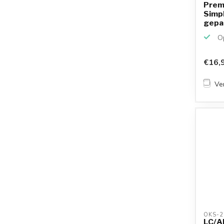
Prem
Simpl
gepan
Op
€16,
Ver
OKS-2
LC/A