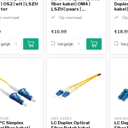
 | OS2 | wit | LSZH
fiber kabel | OM4 |
Duplex
eter
LSZH | paars | ...
kabel |
 voorraad
Op voorraad
Op 
9
€10,99
€18,9
gelijk
Vergelijk
Verg
7195 
OKS-42052 
OKS-83
PC Simplex
LC Duplex Optical
LC Dup
al fiber kabel |
Fiber Patch kabel -
Fiber 