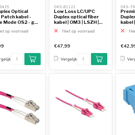
0425 
OKS-81121 
OKS-76
plex Optical
Low Loss LC/UPC
Premi
 Patch kabel -
Duplex optical fiber
Duplex
e Mode OS2 - g...
kabel | OM3 | LSZH |...
kabel |
et op voorraad
Niet op voorraad
Nie
99
€47,99
€42,9
gelijk
Vergelijk
Verg