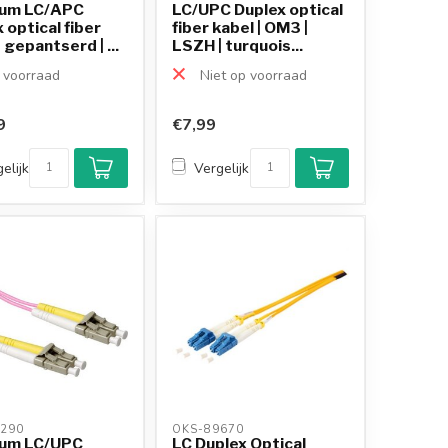
um LC/APC
LC/UPC Duplex optical
 optical fiber
fiber kabel | OM3 |
| gepantserd | ...
LSZH | turquois...
voorraad
Niet op voorraad
9
€7,99
Klantenbeoordeling
9,2/10
elijk
Vergelijk
Achteraf betalen
mogelijk
10+
jaar
productkennis
290 
OKS-89670 
um LC/UPC
LC Duplex Optical