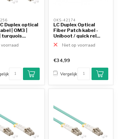
256 
OKS-42174 
C Duplex optical
LC Duplex Optical
kabel | OM3 |
Fiber Patch kabel -
 turquois...
Uniboot / quick rel...
voorraad
Niet op voorraad
€34,99
elijk
Vergelijk