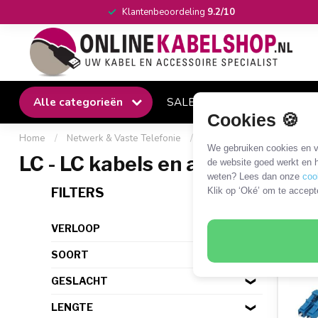
Klantenbeoordeling
9.2/10
Alle categorieën
SALE
Winkel
Klantense
Cookies 🍪
Home
/
Netwerk & Vaste Telefonie
/
Netwerkkabels en adapter
We gebruiken cookies en ve
LC - LC kabels en adapters
de website goed werkt en h
weten? Lees dan onze
coo
248 
FILTERS
Klik op ‘Oké’ om te accept
VERLOOP
SOORT
GESLACHT
LENGTE