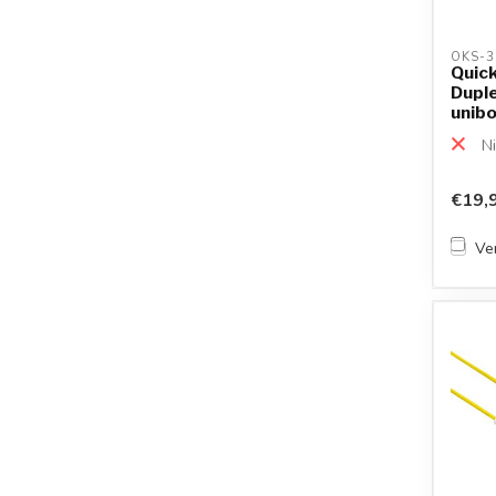
OKS-3
Quic
Duple
uniboo
Ni
€19,
Ver