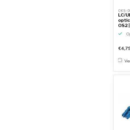
OKS-0
LC/U
optic
OS2 | 
Op
€4,7
Ver