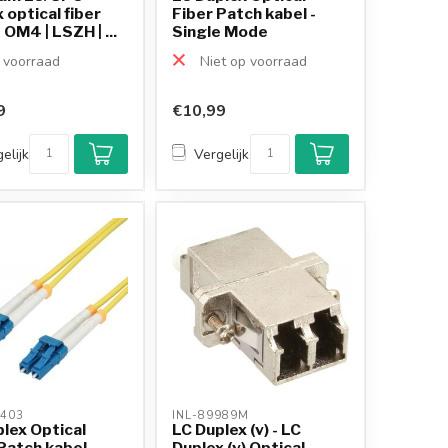
 optical fiber
Fiber Patch kabel -
 OM4 | LSZH | ...
Single Mode
OS1/OS2...
voorraad
Niet op voorraad
9
€10,99
elijk
Vergelijk
403 
INL-89989M 
lex Optical
LC Duplex (v) - LC
Patch kabel -
Duplex (v) Optical