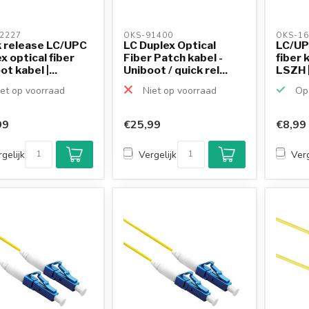
2227 
OKS-91400 
OKS-16
k release LC/UPC
LC Duplex Optical
LC/UP
x optical fiber
Fiber Patch kabel -
fiber 
t kabel |...
Uniboot / quick rel...
LSZH |
et op voorraad
Niet op voorraad
Op 
99
€25,99
€8,99
gelijk
Vergelijk
Verg