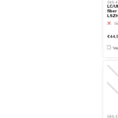
OKS-4
LC/UP
fiber
LSZH |
Ni
€44,
Ver
OKS-5