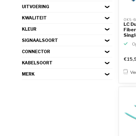
UITVOERING
KWALITEIT
OKS-6
LC Du
KLEUR
Fiber
Singl
SIGNAALSOORT
Op
CONNECTOR
€15,
KABELSOORT
Ver
MERK