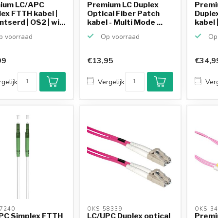
ium LC/APC
Premium LC Duplex
Premi
ex FTTH kabel |
Optical Fiber Patch
Duplex
tserd | OS2 | wi...
kabel - Multi Mode ...
kabel 
 voorraad
Op voorraad
Op 
99
€13,95
€34,9
gelijk
Vergelijk
Verg
7240 
OKS-58339 
OKS-34
PC Simplex FTTH
LC/UPC Duplex optical
Premi