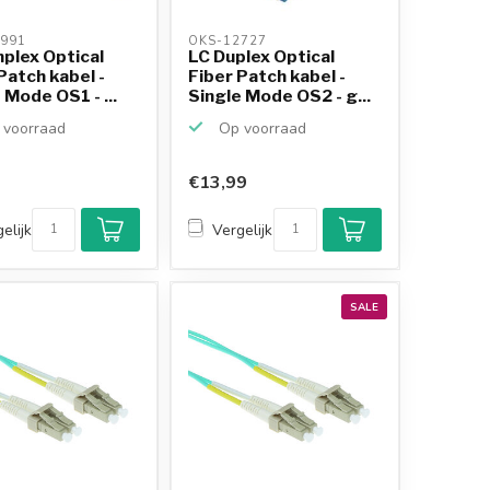
991 
OKS-12727 
plex Optical
LC Duplex Optical
Patch kabel -
Fiber Patch kabel -
 Mode OS1 - ...
Single Mode OS2 - g...
voorraad
Op voorraad
€13,99
Klantenbeoordeling
9,2/10
elijk
Vergelijk
Achteraf betalen
mogelijk
10+
jaar
productkennis
SALE