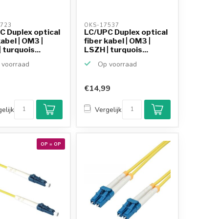
723 
OKS-17537 
C Duplex optical
LC/UPC Duplex optical
kabel | OM3 |
fiber kabel | OM3 |
 turquois...
LSZH | turquois...
voorraad
Op voorraad
€14,99
elijk
Vergelijk
OP = OP