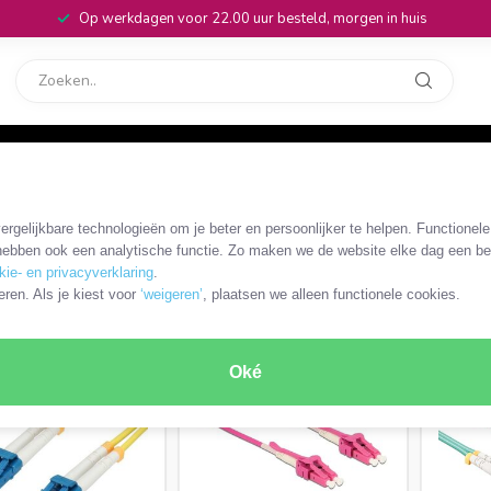
Op werkdagen voor 22.00 uur besteld, morgen in huis
rvice
32
s
/
Optical fiber patch kabels en adapters
/
LC - LC kabels en adapte
rgelijkbare technologieën om je beter en persoonlijker te helpen. Functionel
ebben ook een analytische functie. Zo maken we de website elke dag een bee
kie- en privacyverklaring
.
PRODUCTEN
eren. Als je kiest voor
‘weigeren’
, plaatsen we alleen functionele cookies.
Oké