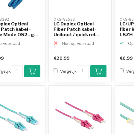
8292 
OKS-92538 
OKS-85
plex Optical
LC Duplex Optical
LC/UP
 Patch kabel -
Fiber Patch kabel -
fiber 
e Mode OS2 - g...
Uniboot / quick rel...
LSZH |
 voorraad
Niet op voorraad
Op 
99
€20,99
€6,99
gelijk
Vergelijk
Verg