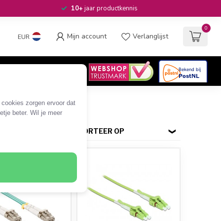
10+
jaar productkennis
0
Mijn account
Verlanglijst
EUR
4.6
/5
06
beoordelingen
rs
e cookies zorgen ervoor dat
tje beter. Wil je meer
SORTEER OP