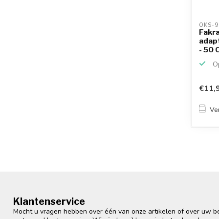
OKS-9
Fakra
adapt
- 50 O
Op
€11,
Ver
Klantenservice
Mocht u vragen hebben over één van onze artikelen of over uw bes