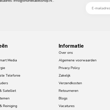
ailadres:
info@onlinekabelshop.nl
.
eën
Informatie
o
Over ons
mart Media
Algemene voorwaarden
gie
Privacy Policy
te Telefonie
Zakelijk
uders
Verzendkosten
 Satelliet
Retourneren
stemen
Blogs
& Reiniging
Vacatures