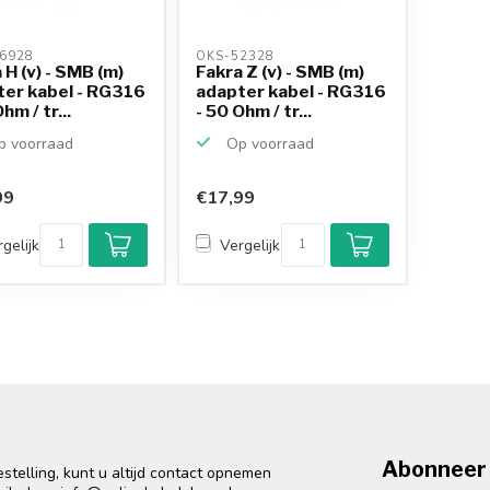
6928 
OKS-52328 
 H (v) - SMB (m)
Fakra Z (v) - SMB (m)
er kabel - RG316
adapter kabel - RG316
hm / tr...
- 50 Ohm / tr...
 voorraad
Op voorraad
99
€17,99
gelijk
Vergelijk
Abonneer 
telling, kunt u altijd contact opnemen