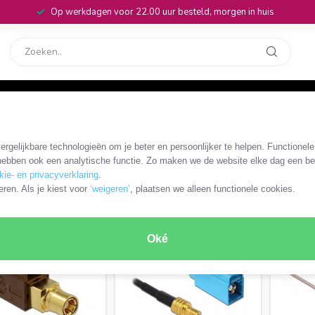
Op werkdagen voor 22.00 uur besteld, morgen in huis
rvice
32
ne
/
Fakra - SMB antenne kabels en adapters
rgelijkbare technologieën om je beter en persoonlijker te helpen. Functionel
n adapters
ebben ook een analytische functie. Zo maken we de website elke dag een bee
kie- en privacyverklaring
.
ODUCTEN
eren. Als je kiest voor
‘weigeren’
, plaatsen we alleen functionele cookies.
Oké