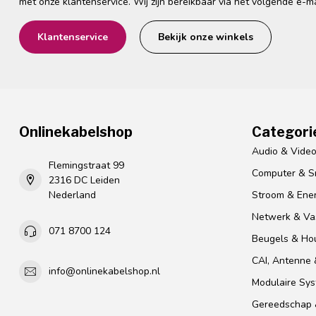
met onze klantenservice. Wij zijn bereikbaar via het volgende e-m
Klantenservice
Bekijk onze winkels
Onlinekabelshop
Categori
Audio & Vide
Flemingstraat 99
Computer & S
2316 DC Leiden
Nederland
Stroom & Ener
Netwerk & Vas
071 8700 124
Beugels & Ho
CAI, Antenne &
info@onlinekabelshop.nl
Modulaire Sy
Gereedschap 