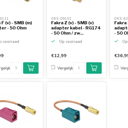
0111 
OKS-09101 
OKS-62
 F (v) - SMB (m)
Fakra Z (v) - SMB (v)
Fakra 
ter - 50 Ohm
adapter kabel - RG174
adapt
- 50 Ohm / zw...
- 50 Oh
 voorraad
Op voorraad
Op 
99
€12,99
€36,9
gelijk
Vergelijk
Verg