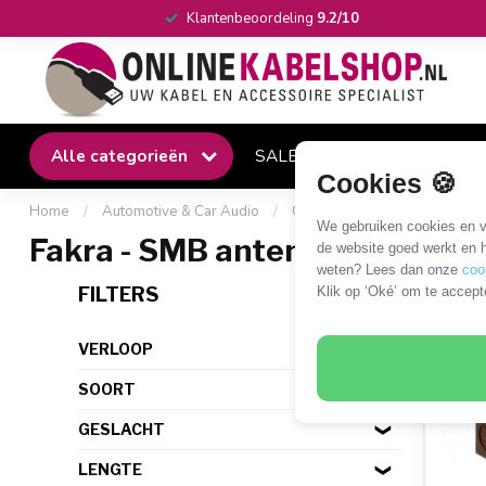
Klantenbeoordeling
9.2/10
Alle categorieën
SALE
Winkel
Klantense
Cookies 🍪
Home
/
Automotive & Car Audio
/
Car Antenna
/
Fakra anten
We gebruiken cookies en ve
Fakra - SMB antenne kabels e
de website goed werkt en h
weten? Lees dan onze
coo
6 PR
FILTERS
Klik op ‘Oké’ om te accept
VERLOOP
SOORT
GESLACHT
LENGTE