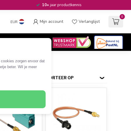
10+
jaar productkennis
0
Mijn account
Verlanglijst
EUR
4.6
/5
06
beoordelingen
e cookies zorgen ervoor dat
tje beter. Wil je meer
SORTEER OP