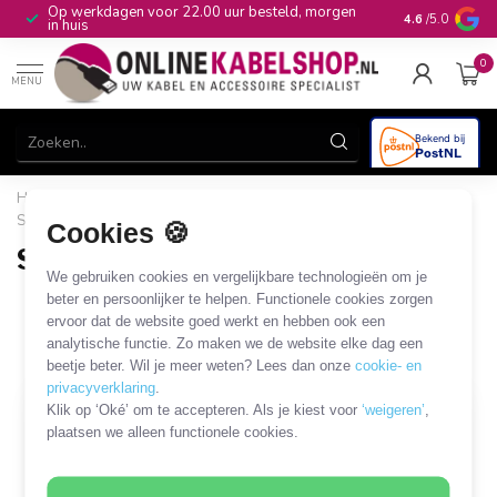
Op werkdagen voor 22.00 uur besteld, morgen
10+
jaar produ
4.6
/5.0
in huis
0
MENU
Home
/
Computer & Smart Media
/
SUB-D en Centronics
/
SUB-D PCI, PCIe en MiniPCIe kaarten
/
Seriële PCIe kaarten
Cookies 🍪
Seriële PCIe kaarten
We gebruiken cookies en vergelijkbare technologieën om je
10 PRODUCTEN
beter en persoonlijker te helpen. Functionele cookies zorgen
ervoor dat de website goed werkt en hebben ook een
analytische functie. Zo maken we de website elke dag een
Filters
SORTEER OP
beetje beter. Wil je meer weten? Lees dan onze
cookie- en
privacyverklaring
.
Klik op ‘Oké’ om te accepteren. Als je kiest voor
‘weigeren’
,
plaatsen we alleen functionele cookies.