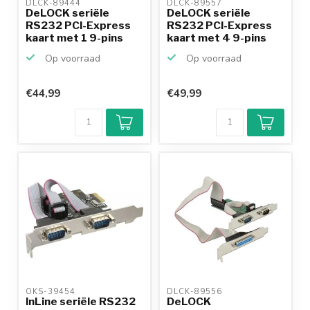
DLCK-89444 
DLCK-89557 
DeLOCK seriële
DeLOCK seriële
RS232 PCI-Express
RS232 PCI-Express
kaart met 1 9-pins
kaart met 4 9-pins
SUB-D...
SUB-D...
Op voorraad
Op voorraad
€44,99
€49,99
OKS-39454 
DLCK-89556 
InLine seriële RS232
DeLOCK