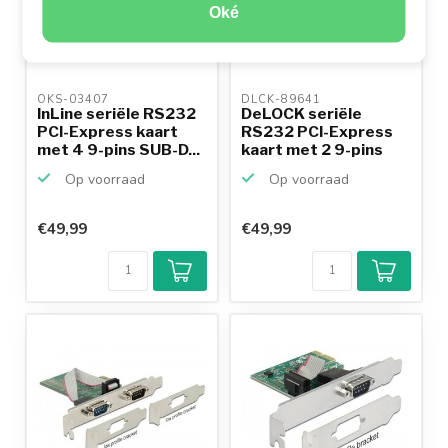
Oké
OKS-03407 
DLCK-89641 
InLine seriële RS232
DeLOCK seriële
PCI-Express kaart
RS232 PCI-Express
met 4 9-pins SUB-D...
kaart met 2 9-pins
SUB-D...
Op voorraad
Op voorraad
€49,99
€49,99