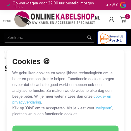
Op werkdagen voor 22.00 uur besteld, morgen
10+
jaar produ
4.6
/5.0
in huis
0
MENU
Home
/
Computer & Smart Media
/
I/O kaarten
/
MiniPCIe
kaarten
/
SATA MiniPCIe kaarten
Cookies 🍪
SATA MiniPCIe kaarten
We gebruiken cookies en vergelijkbare technologieën om je
1 PRODUCT
beter en persoonlijker te helpen. Functionele cookies zorgen
ervoor dat de website goed werkt en hebben ook een
analytische functie. Zo maken we de website elke dag een
Filters
SORTEER OP
beetje beter. Wil je meer weten? Lees dan onze
cookie- en
privacyverklaring
.
Klik op ‘Oké’ om te accepteren. Als je kiest voor
‘weigeren’
,
plaatsen we alleen functionele cookies.