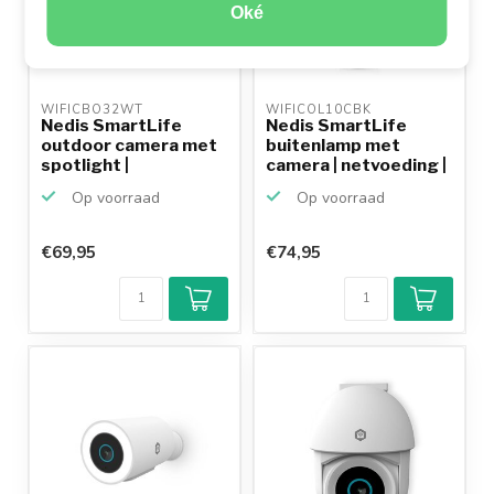
Oké
WIFICBO32WT 
WIFICOL10CBK 
Nedis SmartLife
Nedis SmartLife
outdoor camera met
buitenlamp met
spotlight |
camera | netvoeding |
batterijvo...
Wi-F...
Op voorraad
Op voorraad
€69,95
€74,95