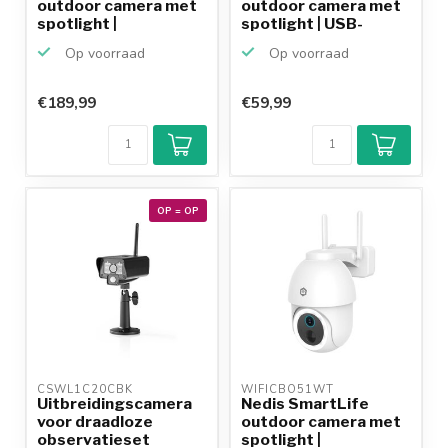
outdoor camera met
outdoor camera met
spotlight |
spotlight | USB-
oplaadbaar...
voedin...
Op voorraad
Op voorraad
€189,99
€59,99
OP = OP
CSWL1C20CBK 
WIFICBO51WT 
Uitbreidingscamera
Nedis SmartLife
voor draadloze
outdoor camera met
observatieset
spotlight |