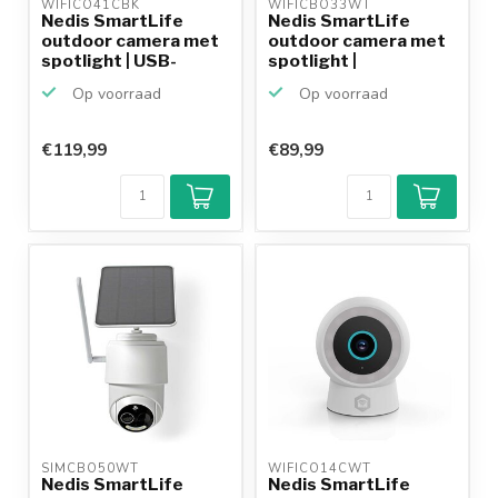
WIFICO41CBK 
WIFICBO33WT 
Nedis SmartLife
Nedis SmartLife
outdoor camera met
outdoor camera met
spotlight | USB-
spotlight |
voedin...
batterijvo...
Op voorraad
Op voorraad
€119,99
€89,99
SIMCBO50WT 
WIFICO14CWT 
Nedis SmartLife
Nedis SmartLife