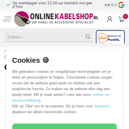
Op werkdagen voor 22.00 uur besteld, morgen
10+
jaar produ
4.6
/5.0
in huis
0
MENU
Home
/
Beveiliging & Domotica
/
Beveiligingscamera's
/
Camera's voor buiten
Cookies 🍪
Camera's voor buiten
We gebruiken cookies en vergelijkbare technologieën om je
13 PRODUCTEN
beter en persoonlijker te helpen. Functionele cookies zorgen
ervoor dat de website goed werkt en hebben ook een
analytische functie. Zo maken we de website elke dag een
Filters
SORTEER OP
beetje beter. Wil je meer weten? Lees dan onze
cookie- en
privacyverklaring
.
Klik op ‘Oké’ om te accepteren. Als je kiest voor
‘weigeren’
,
SALE
OP = OP
plaatsen we alleen functionele cookies.