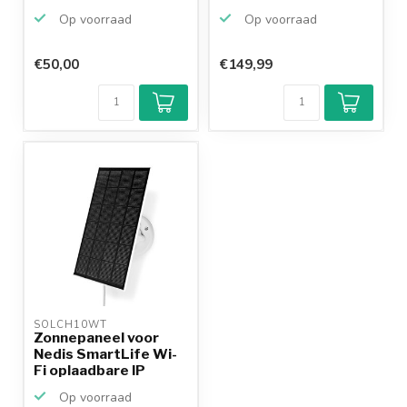
draaien/ka...
Op voorraad
Op voorraad
€50,00
€149,99
Klantenbeoordeling
9,2/10
Achteraf
betalen mogelijk
10+
jaar
productkennis
SOLCH10WT 
Zonnepaneel voor
Nedis SmartLife Wi-
Fi oplaadbare IP
came...
Op voorraad