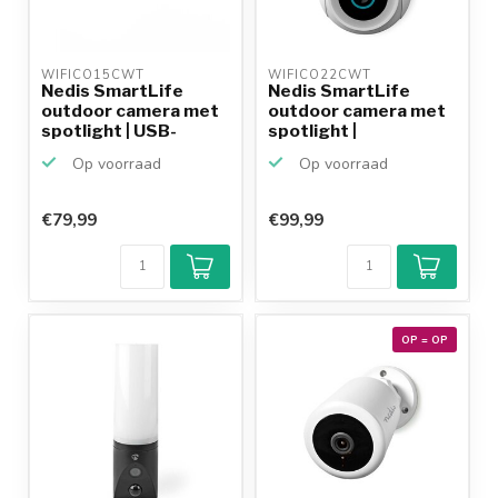
WIFICO15CWT 
WIFICO22CWT 
Nedis SmartLife
Nedis SmartLife
outdoor camera met
outdoor camera met
spotlight | USB-
spotlight |
voedin...
draaien/ka...
Op voorraad
Op voorraad
€79,99
€99,99
OP = OP