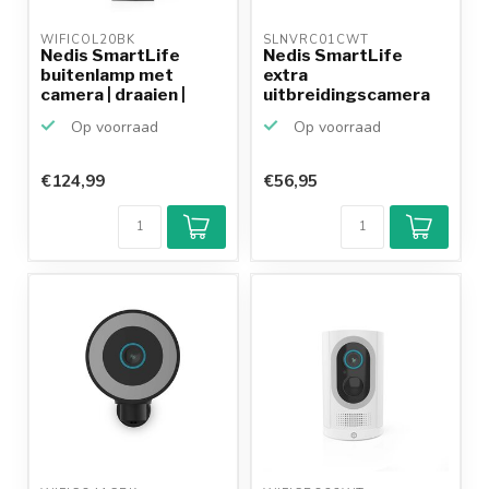
WIFICOL20BK 
SLNVRC01CWT 
Nedis SmartLife
Nedis SmartLife
buitenlamp met
extra
camera | draaien |
uitbreidingscamera
netvoed...
voor draadloos c...
Op voorraad
Op voorraad
€124,99
€56,95