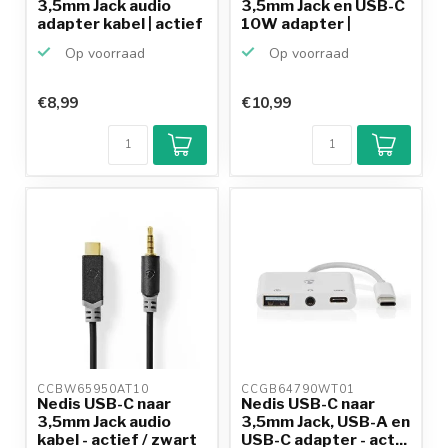
3,5mm Jack audio
3,5mm Jack en USB-C
adapter kabel | actief
10W adapter |
...
actief...
Op voorraad
Op voorraad
€8,99
€10,99
CCBW65950AT10 
CCGB64790WT01 
Nedis USB-C naar
Nedis USB-C naar
3,5mm Jack audio
3,5mm Jack, USB-A en
kabel - actief / zwart
USB-C adapter - act...