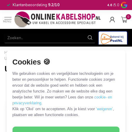
Op werkdagen 
Klantenbeoordeling
9.2/10
4.6
/5.0
in huis
0
MENU
Home
/
Audio & Video
/
USB-A, USB-C en Micro USB MHL
/
USB-C - audio
/
USB-C - 3,5mm Jack
Cookies 🍪
USB-C - 3,5mm Jack
We gebruiken cookies en vergelijkbare technologieën om je
20 PRODUCTEN
beter en persoonlijker te helpen. Functionele cookies zorgen
ervoor dat de website goed werkt en hebben ook een
analytische functie. Zo maken we de website elke dag een
Filters
SORTEER OP
beetje beter. Wil je meer weten? Lees dan onze
cookie- en
privacyverklaring
.
Klik op ‘Oké’ om te accepteren. Als je kiest voor
‘weigeren’
,
MEEST VERKOCHT
plaatsen we alleen functionele cookies.