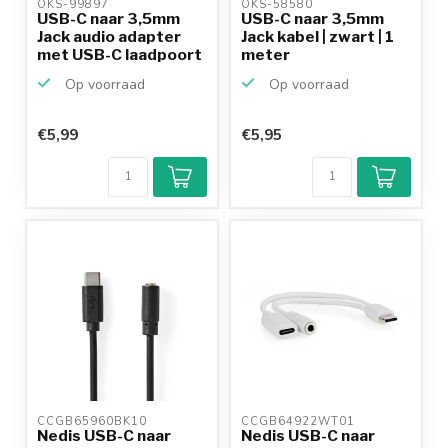
OKS-99897 
OKS-58580 
USB-C naar 3,5mm
USB-C naar 3,5mm
Jack audio adapter
Jack kabel | zwart | 1
met USB-C laadpoort
meter
-...
Op voorraad
Op voorraad
€5,99
€5,95
CCGB65960BK10 
CCGB64922WT01 
Nedis USB-C naar
Nedis USB-C naar