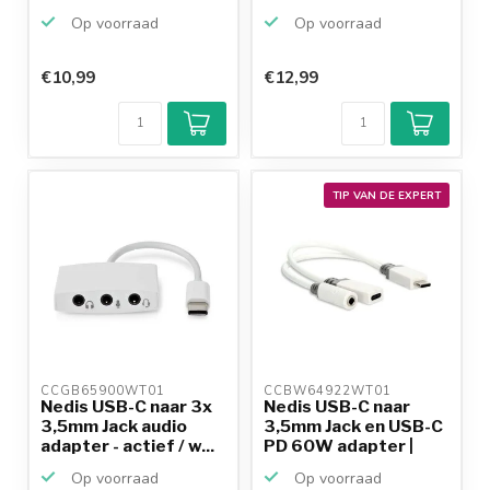
...
Op voorraad
Op voorraad
€10,99
€12,99
Klantenbeoordeling
9,2/10
Achteraf
betalen mogelijk
10+
jaar
productkennis
TIP VAN DE EXPERT
CCGB65900WT01 
CCBW64922WT01 
Nedis USB-C naar 3x
Nedis USB-C naar
3,5mm Jack audio
3,5mm Jack en USB-C
adapter - actief / w...
PD 60W adapter |
act...
Op voorraad
Op voorraad