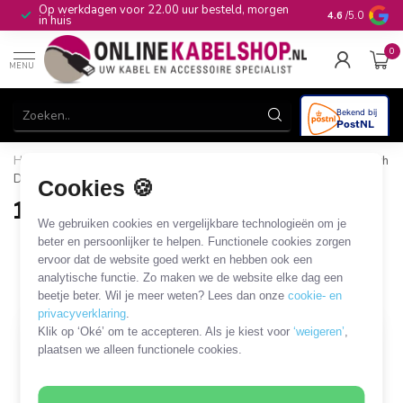
Op werkdagen voor 22.00 uur besteld, morgen
10+
jaar produ
4.6
/5.0
in huis
0
MENU
Home
/
Modulaire Systemen
/
DIN-rail
/
DIN-rail
/
10 inch
DIN-rail
Cookies 🍪
10 inch DIN-rail
We gebruiken cookies en vergelijkbare technologieën om je
6 PRODUCTEN
beter en persoonlijker te helpen. Functionele cookies zorgen
ervoor dat de website goed werkt en hebben ook een
analytische functie. Zo maken we de website elke dag een
Filters
SORTEER OP
beetje beter. Wil je meer weten? Lees dan onze
cookie- en
privacyverklaring
.
Klik op ‘Oké’ om te accepteren. Als je kiest voor
‘weigeren’
,
plaatsen we alleen functionele cookies.