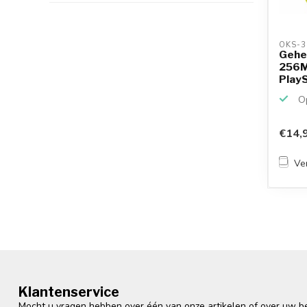
OKS-3
Gehe
256M
PlayS
Op
€14,
Ver
Klantenservice
Mocht u vragen hebben over één van onze artikelen of over uw bes