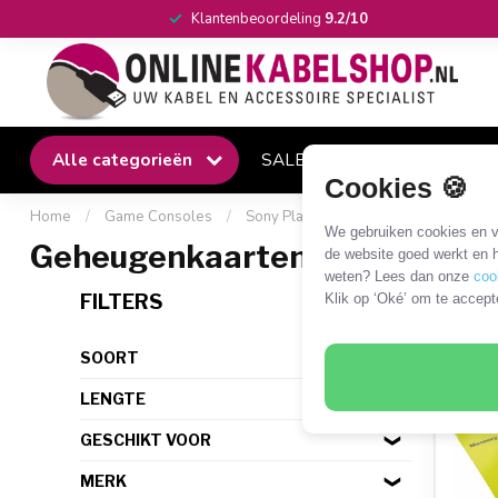
Klantenbeoordeling
9.2/10
Alle categorieën
SALE
Winkel
Klantense
Cookies 🍪
Home
/
Game Consoles
/
Sony PlayStation
/
Sony PlayStatio
We gebruiken cookies en ve
Geheugenkaarten
de website goed werkt en h
weten? Lees dan onze
coo
4 PR
FILTERS
Klik op ‘Oké’ om te accept
SOORT
LENGTE
GESCHIKT VOOR
MERK