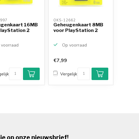
997 
OKS-12662 
genkaart 16MB
Geheugenkaart 8MB
layStation 2
voor PlayStation 2
voorraad
Op voorraad
€7,99
elijk
Vergelijk
je op onze nieuwsbrief!