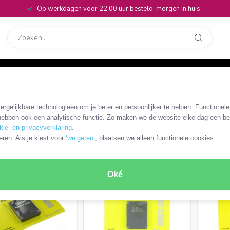
Op werkdagen voor 22.00 uur besteld, morgen in huis
rvice
32
n 2 (PS2)
/
Geheugenkaarten
rgelijkbare technologieën om je beter en persoonlijker te helpen. Functionel
ebben ook een analytische functie. Zo maken we de website elke dag een bee
kie- en privacyverklaring
.
ODUCTEN
eren. Als je kiest voor
‘weigeren’
, plaatsen we alleen functionele cookies.
Oké