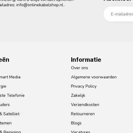
ailadres:
info@onlinekabelshop.nl
.
eën
Informatie
o
Over ons
mart Media
Algemene voorwaarden
gie
Privacy Policy
te Telefonie
Zakelijk
uders
Verzendkosten
 Satelliet
Retourneren
stemen
Blogs
& Reiniging
Vacatures