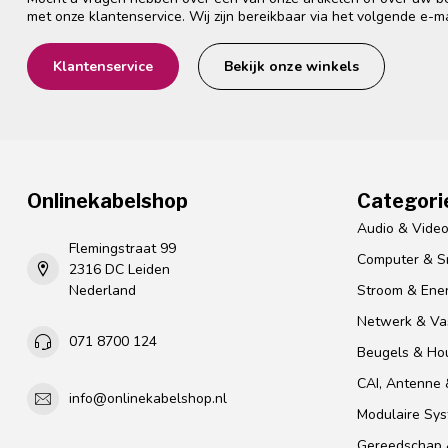
met onze klantenservice. Wij zijn bereikbaar via het volgende e-m
Klantenservice
Bekijk onze winkels
Onlinekabelshop
Categori
Audio & Vide
Flemingstraat 99
Computer & S
2316 DC Leiden
Nederland
Stroom & Ener
Netwerk & Vas
071 8700 124
Beugels & Ho
CAI, Antenne &
info@onlinekabelshop.nl
Modulaire Sy
Gereedschap 