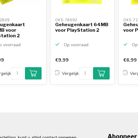
2809 
OKS-78692 
OKS-72
ugenkaart
Geheugenkaart 64MB
Geheu
B voor
voor PlayStation 2
voor P
tation 2
 voorraad
Op voorraad
Op 
99
€9,99
€6,99
gelijk
Vergelijk
Verg
Abonneer 
telling, kunt u altijd contact opnemen