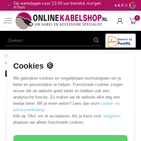
Op werkdagen voor 22.00 uur besteld, morgen
10+
jaar produ
4.6
/5.0
in huis
0
MENU
Home
/
CAI, Antenne & Satelliet
/
Antennes
/
LTE (4G)
antenne
/
LTE (4G) SMA antenne
Cookies 🍪
LTE (4G) SMA antenne
We gebruiken cookies en vergelijkbare technologieën om je
25 PRODUCTEN
beter en persoonlijker te helpen. Functionele cookies zorgen
ervoor dat de website goed werkt en hebben ook een
analytische functie. Zo maken we de website elke dag een
Filters
SORTEER OP
beetje beter. Wil je meer weten? Lees dan onze
cookie- en
privacyverklaring
.
Klik op ‘Oké’ om te accepteren. Als je kiest voor
‘weigeren’
,
plaatsen we alleen functionele cookies.