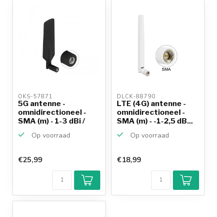
OKS-57871 
DLCK-88790 
5G antenne -
LTE (4G) antenne -
omnidirectioneel -
omnidirectioneel -
SMA (m) - 1-3 dBi /
SMA (m) - -1-2,5 dB...
zwart
Op voorraad
Op voorraad
€25,99
€18,99
Klantenbeoordeling
9,2/10
Achteraf
betalen mogelijk
10+
jaar
productkennis