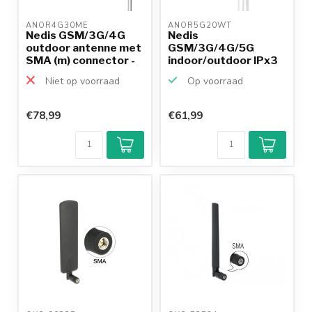
ANOR4G30ME 
ANOR5G20WT 
Nedis GSM/3G/4G
Nedis
outdoor antenne met
GSM/3G/4G/5G
SMA (m) connector -
indoor/outdoor IPx3
1...
antenne met SMA
Niet op voorraad
Op voorraad
(m...
€78,99
€61,99