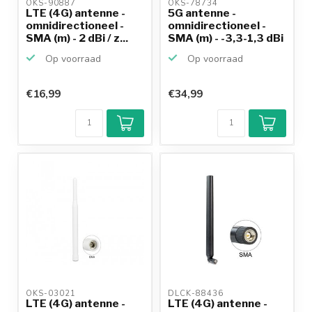
OKS-90887 
OKS-78734 
LTE (4G) antenne -
5G antenne -
omnidirectioneel -
omnidirectioneel -
SMA (m) - 2 dBi / z...
SMA (m) - -3,3-1,3 dBi
/ ...
Op voorraad
Op voorraad
€16,99
€34,99
OKS-03021 
DLCK-88436 
LTE (4G) antenne -
LTE (4G) antenne -