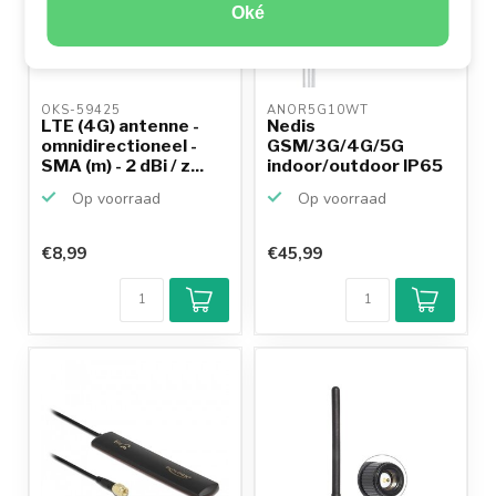
Oké
OKS-59425 
ANOR5G10WT 
LTE (4G) antenne -
Nedis
omnidirectioneel -
GSM/3G/4G/5G
SMA (m) - 2 dBi / z...
indoor/outdoor IP65
antenne met SMA
Op voorraad
Op voorraad
(m...
€8,99
€45,99