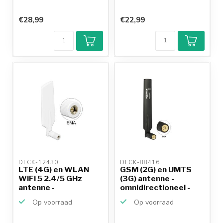
€28,99
€22,99
DLCK-12430 
DLCK-88416 
LTE (4G) en WLAN
GSM (2G) en UMTS
WiFi 5 2.4/5 GHz
(3G) antenne -
antenne -
omnidirectioneel -
omnidirection...
SMA (m...
Op voorraad
Op voorraad