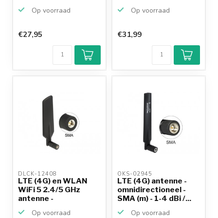
2...
/ ...
Op voorraad
Op voorraad
€27,95
€31,99
Klantenbeoordeling
9,2/10
Achteraf
betalen mogelijk
10+
jaar
productkennis
DLCK-12408 
OKS-02945 
LTE (4G) en WLAN
LTE (4G) antenne -
WiFi 5 2.4/5 GHz
omnidirectioneel -
antenne -
SMA (m) - 1-4 dBi /...
omnidirection...
Op voorraad
Op voorraad