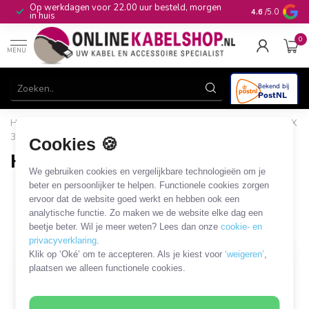
Op werkdagen voor 22.00 uur besteld, morgen
10+
jaar produ
4.6
/5.0
in huis
0
MENU
Home
/
Game Consoles
/
Microsoft XBOX
/
Microsoft XBOX
360
/
HDD en Geheugenkaarten
Cookies 🍪
HDD en Geheugenkaarten
We gebruiken cookies en vergelijkbare technologieën om je
3 PRODUCTEN
beter en persoonlijker te helpen. Functionele cookies zorgen
ervoor dat de website goed werkt en hebben ook een
analytische functie. Zo maken we de website elke dag een
Filters
SORTEER OP
beetje beter. Wil je meer weten? Lees dan onze
cookie- en
privacyverklaring
.
Klik op ‘Oké’ om te accepteren. Als je kiest voor
‘weigeren’
,
plaatsen we alleen functionele cookies.