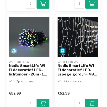
9,2/10
Achteraf
betalen mogelijk
10+
jaar
productkennis
WIFILX01C168 
WIFILXC04W250 
Nedis SmartLife Wi-
Nedis SmartLife Wi-
Fi decoratief LED-
Fi decoratief LED-
lichtsnoer - 20m - 1...
ijspegelgordijn - 48...
Op voorraad
Op voorraad
€52,99
€52,99