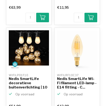
€63,99
€11,95
WIFILP01F10 
WIFILRF10C37 
Nedis SmartLife
Nedis SmartLife Wi-
decoratieve
Fi filament LED-lamp -
buitenverlichting | 10
E14 fitting - C...
LED-la...
Op voorraad
Op voorraad