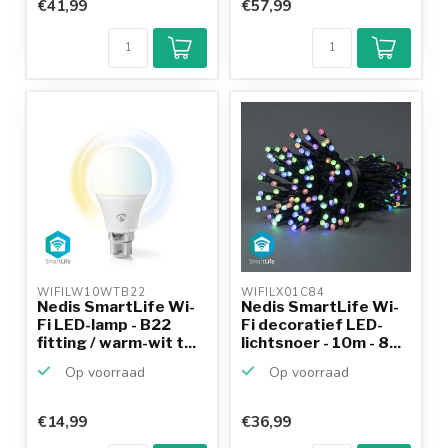
€41,99
€57,99
WIFILW10WTB22 
WIFILX01C84 
Nedis SmartLife Wi-
Nedis SmartLife Wi-
Fi LED-lamp - B22
Fi decoratief LED-
fitting / warm-wit t...
lichtsnoer - 10m - 8...
Op voorraad
Op voorraad
€14,99
€36,99
Klantenbeoordeling