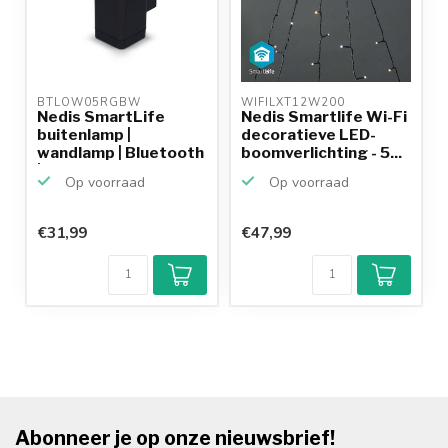
BTLOW05RGBW 
WIFILXT12W200 
Nedis SmartLife
Nedis Smartlife Wi-Fi
buitenlamp |
decoratieve LED-
wandlamp | Bluetooth
boomverlichting - 5...
| RGB +...
Op voorraad
Op voorraad
€31,99
€47,99
Klantenbeoordeling
9,2/10
Achteraf
betalen mogelijk
10+
jaar
productkennis
Abonneer je op onze nieuwsbrief!