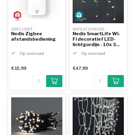
ZBRC10WT 
WIFILXC02W200 
Nedis Zigbee
Nedis SmartLife Wi-
afstandsbediening
Fi decoratief LED-
lichtgordijn - 10x 3...
Op voorraad
Op voorraad
€15,99
€47,99