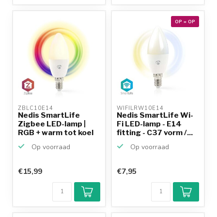
OP = OP
ZBLC10E14 
WIFILRW10E14 
Nedis SmartLife
Nedis SmartLife Wi-
Zigbee LED-lamp |
Fi LED-lamp - E14
RGB + warm tot koel
fitting - C37 vorm /...
wit...
Op voorraad
Op voorraad
€15,99
€7,95
Klantenbeoordeling
9,2/10
Achteraf
betalen mogelijk
10+
jaar