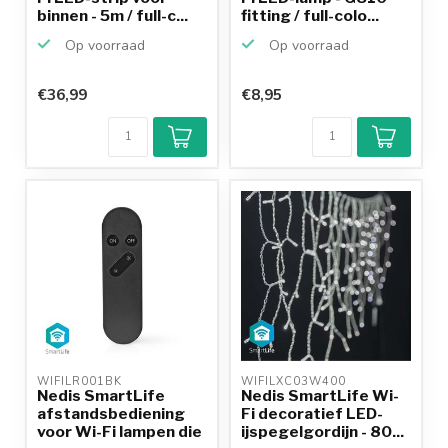
binnen - 5m / full-c...
fitting / full-colo...
Op voorraad
Op voorraad
€36,99
€8,95
Klantenbeoordeling
9,2/10
Achteraf
betalen mogelijk
10+
jaar
productkennis
WIFILR001BK 
WIFILXC03W400 
Nedis SmartLife
Nedis SmartLife Wi-
afstandsbediening
Fi decoratief LED-
voor Wi-Fi lampen die
ijspegelgordijn - 80...