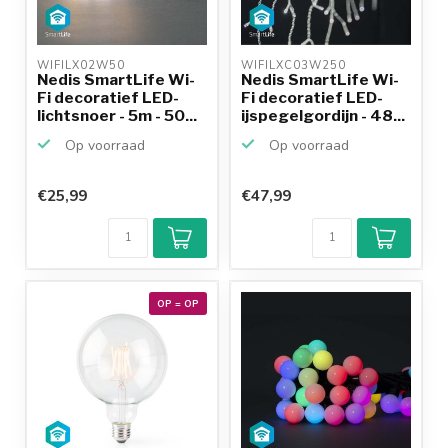
WIFILX02W50 
WIFILXC03W250 
Nedis SmartLife Wi-
Nedis SmartLife Wi-
Fi decoratief LED-
Fi decoratief LED-
lichtsnoer - 5m - 50...
ijspegelgordijn - 48...
Op voorraad
Op voorraad
€25,99
€47,99
OP = OP