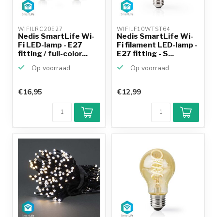
WIFILRC20E27 
WIFILF10WTST64 
Nedis SmartLife Wi-
Nedis SmartLife Wi-
Fi LED-lamp - E27
Fi filament LED-lamp -
fitting / full-color...
E27 fitting - S...
Op voorraad
Op voorraad
€16,95
€12,99