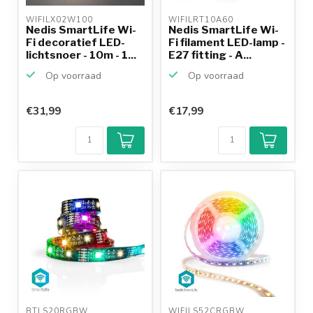
WIFILX02W100 
WIFILRT10A60 
Nedis SmartLife Wi-
Nedis SmartLife Wi-
Fi decoratief LED-
Fi filament LED-lamp -
lichtsnoer - 10m - 1...
E27 fitting - A...
Op voorraad
Op voorraad
€31,99
€17,99
BTLS20RGBW 
WIFILS52CRGBW 