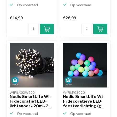
wit...
Op voorraad
Op voorraad
€14,99
€26,99
WIFILX02W200 
WIFILP03C20 
Nedis SmartLife Wi-
Nedis SmartLife Wi-
Fi decoratief LED-
Fi decoratieve LED-
lichtsnoer - 20m - 2...
feestverlichting (g...
Op voorraad
Op voorraad