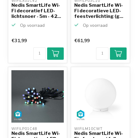
WIFILX01C42 
WIFILP03C10 
Nedis SmartLife Wi-
Nedis SmartLife Wi-
Fi decoratief LED-
Fi decoratieve LED-
lichtsnoer - 5m - 42...
feestverlichting (g...
Op voorraad
Op voorraad
€31,99
€61,99
WIFILP01C48 
WIFILM10CWT 
Nedis SmartLife Wi-
Nedis SmartLife Wi-