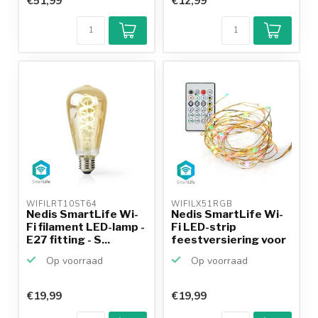
€51,99
€12,99
WIFILRT10ST64 
WIFILX51RGB 
Nedis SmartLife Wi-
Nedis SmartLife Wi-
Fi filament LED-lamp -
Fi LED-strip
E27 fitting - S...
feestversiering voor
binn...
Op voorraad
Op voorraad
€19,99
€19,99