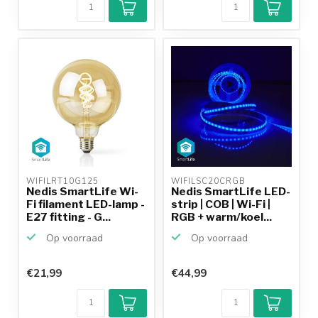
WIFILRT10G125 
WIFILSC20CRGB 
Nedis SmartLife Wi-
Nedis SmartLife LED-
Fi filament LED-lamp -
strip | COB | Wi-Fi |
E27 fitting - G...
RGB + warm/koel...
Op voorraad
Op voorraad
€21,99
€44,99