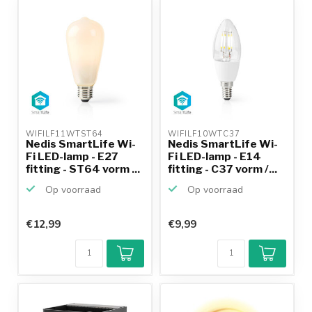
productkennis
WIFILF11WTST64 
WIFILF10WTC37 
Nedis SmartLife Wi-
Nedis SmartLife Wi-
Fi LED-lamp - E27
Fi LED-lamp - E14
fitting - ST64 vorm ...
fitting - C37 vorm /...
Op voorraad
Op voorraad
€12,99
€9,99