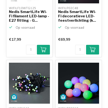
WIFILF10WTG125 
WIFILP02C48 
Nedis SmartLife Wi-
Nedis SmartLife Wi-
Fi filament LED-lamp -
Fi decoratieve LED-
E27 fitting - G...
feestverlichting (k...
Op voorraad
Op voorraad
€17,99
€69,99
Klantenbeoordeling
9,2/10
Achteraf
betalen mogelijk
10+
jaar
productkennis