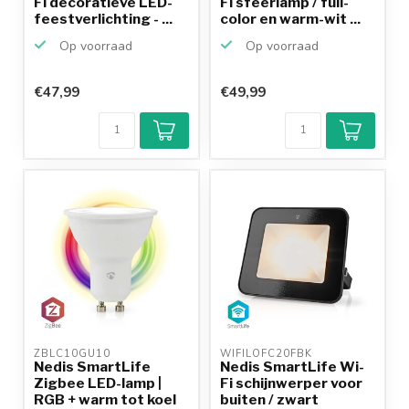
Fi decoratieve LED-
Fi sfeerlamp / full-
feestverlichting - ...
color en warm-wit ...
Op voorraad
Op voorraad
€47,99
€49,99
ZBLC10GU10 
WIFILOFC20FBK 
Nedis SmartLife
Nedis SmartLife Wi-
Zigbee LED-lamp |
Fi schijnwerper voor
RGB + warm tot koel
buiten / zwart