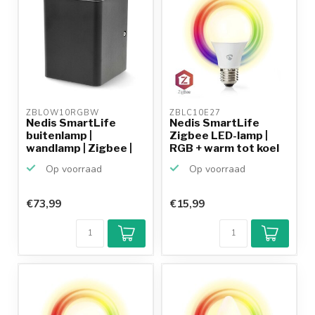
ZBLOW10RGBW 
ZBLC10E27 
Nedis SmartLife
Nedis SmartLife
buitenlamp |
Zigbee LED-lamp |
wandlamp | Zigbee |
RGB + warm tot koel
RGB + wa...
wit...
Op voorraad
Op voorraad
€73,99
€15,99