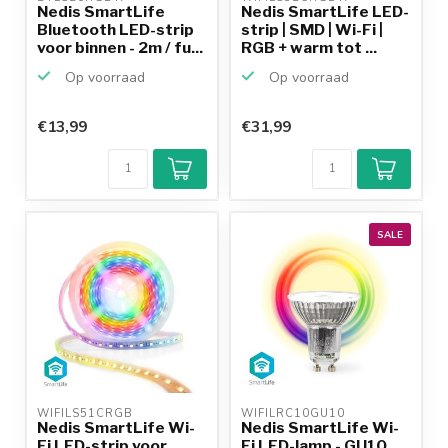
Nedis SmartLife
Nedis SmartLife LED-
Bluetooth LED-strip
strip | SMD | Wi-Fi |
voor binnen - 2m / fu...
RGB + warm tot ...
Op voorraad
Op voorraad
€13,99
€31,99
SALE
WIFILS51CRGB 
WIFILRC10GU10 
Nedis SmartLife Wi-
Nedis SmartLife Wi-
Fi LED-strip voor
Fi LED-lamp - GU10