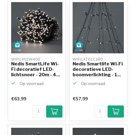
WIFILX02W400 
WIFILXT01C180 
Nedis SmartLife Wi-
Nedis Smartlife Wi-Fi
Fi decoratief LED-
decoratieve LED-
lichtsnoer - 20m - 4...
boomverlichting - 1...
Op voorraad
Op voorraad
€63,99
€57,99