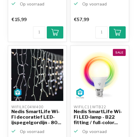
b...
Op voorraad
Op voorraad
€15,99
€57,99
SALE
WIFILXC04W400 
WIFILC11WTB22 
Nedis SmartLife Wi-
Nedis SmartLife Wi-
Fi decoratief LED-
Fi LED-lamp - B22
ijspegelgordijn - 80...
fitting / full-color...
Op voorraad
Op voorraad