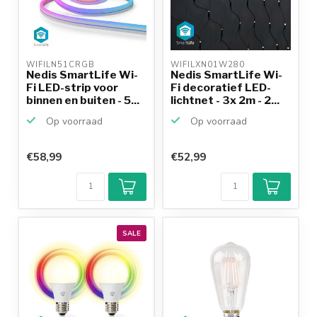
WIFILN51CRGB 
WIFILXN01W280 
Nedis SmartLife Wi-
Nedis SmartLife Wi-
Fi LED-strip voor
Fi decoratief LED-
binnen en buiten - 5...
lichtnet - 3x 2m - 2...
Op voorraad
Op voorraad
€58,99
€52,99
SALE