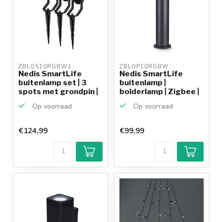
ZBLOS10RGBW3 
ZBLOP10RGBW 
Nedis SmartLife
Nedis SmartLife
buitenlamp set | 3
buitenlamp |
spots met grondpin |
bolderlamp | Zigbee |
Z...
RGB + ...
Op voorraad
Op voorraad
€124,99
€99,99