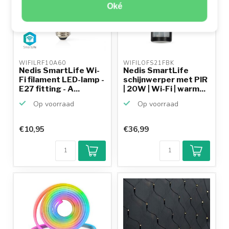
Oké
WIFILRF10A60 
WIFILOFS21FBK 
Nedis SmartLife Wi-
Nedis SmartLife
Fi filament LED-lamp -
schijnwerper met PIR
E27 fitting - A...
| 20W | Wi-Fi | warm...
Op voorraad
Op voorraad
€10,95
€36,99