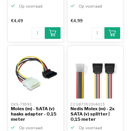
Op voorraad
Op voorraad
€4,49
€4,99
Klantenbeoordeling
9,2/10
Achteraf
betalen mogelijk
10+
jaar
productkennis
OKS-79593 
CCGB73520VA015 
Molex (m) - SATA (v)
Nedis Molex (m) - 2x
haaks adapter - 0,15
SATA (v) splitter |
meter
0,15 meter
Op voorraad
Op voorraad