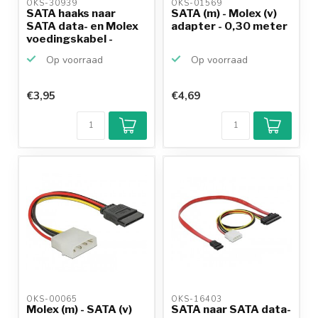
OKS-30939 
OKS-01569 
SATA haaks naar
SATA (m) - Molex (v)
SATA data- en Molex
adapter - 0,30 meter
voedingskabel -
SATA3...
Op voorraad
Op voorraad
€3,95
€4,69
OKS-00065 
OKS-16403 
Molex (m) - SATA (v)
SATA naar SATA data-