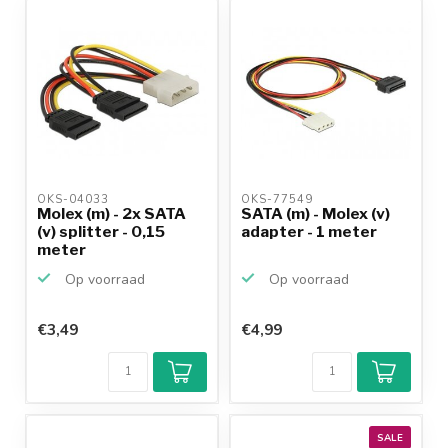
OKS-04033 
OKS-77549 
Molex (m) - 2x SATA
SATA (m) - Molex (v)
(v) splitter - 0,15
adapter - 1 meter
meter
Op voorraad
Op voorraad
€3,49
€4,99
Klantenbeoordeling
9,2/10
Achteraf
betalen mogelijk
10+
jaar
productkennis
SALE