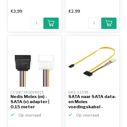
€3,99
€2,99
CCGB73500VA015 
OKS-51595 
Nedis Molex (m) -
SATA naar SATA data-
SATA (v) adapter |
en Molex
0,15 meter
voedingskabel -
SATA600 - 6...
Op voorraad
Op voorraad