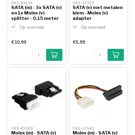
OKS-89154 
OKS-15332 
SATA (m) - 3x SATA (v)
SATA (v) met metalen
en 1x Molex (v)
klem - Molex (v)
splitter - 0,15 meter
adapter
Op voorraad
Op voorraad
€10,99
€5,99
Klantenbeoordeling
9,2/10
Achteraf
betalen mogelijk
10+
jaar
productkennis
OKS-65269 
OKS-21543 
Molex (m) - SATA (v)
Molex (m) - SATA (v)