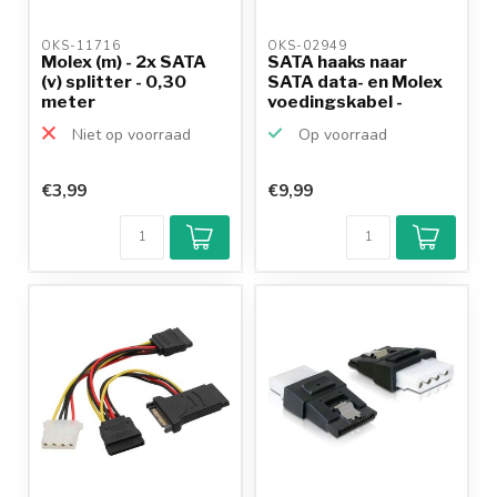
OKS-11716 
OKS-02949 
Molex (m) - 2x SATA
SATA haaks naar
(v) splitter - 0,30
SATA data- en Molex
meter
voedingskabel -
SATA6...
Niet op voorraad
Op voorraad
€3,99
€9,99