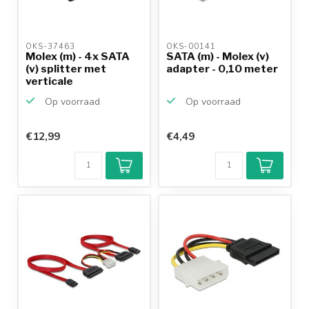
OKS-37463 
OKS-00141 
Molex (m) - 4x SATA
SATA (m) - Molex (v)
(v) splitter met
adapter - 0,10 meter
verticale
kabeldoorv...
Op voorraad
Op voorraad
€12,99
€4,49