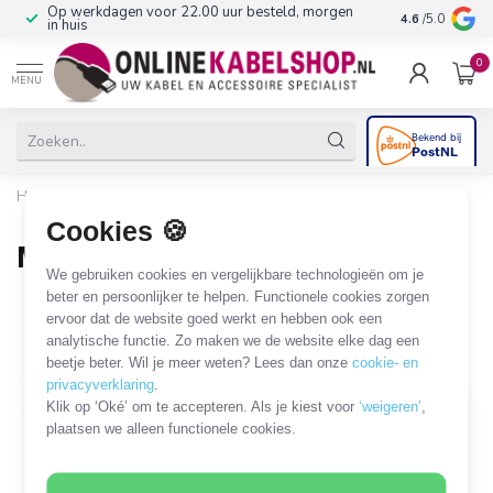
Op werkdagen voor 22.00 uur besteld, morgen
10+
jaar produ
4.6
/5.0
in huis
0
MENU
Home
/
Computer & Smart Media
/
Computer voeding (PSU)
/
Molex voedingskabels en adapters
/
Molex - SATA
Cookies 🍪
Molex - SATA
We gebruiken cookies en vergelijkbare technologieën om je
39 PRODUCTEN
beter en persoonlijker te helpen. Functionele cookies zorgen
ervoor dat de website goed werkt en hebben ook een
analytische functie. Zo maken we de website elke dag een
Filters
SORTEER OP
beetje beter. Wil je meer weten? Lees dan onze
cookie- en
privacyverklaring
.
Klik op ‘Oké’ om te accepteren. Als je kiest voor
‘weigeren’
,
plaatsen we alleen functionele cookies.