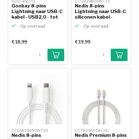
GOO-49270 
CCGB39800WT15 
Goobay 8-pins
Nedis 8-pins
Lightning naar USB-C
Lightning naar USB-C
kabel - USB2.0 - tot
siliconen kabel -
6...
USB2....
Op voorraad
Op voorraad
€18,99
€19,99
CCGW39650WT20 
CCTB39650AL20 
Nedis 8-pins
Nedis Premium 8-pins