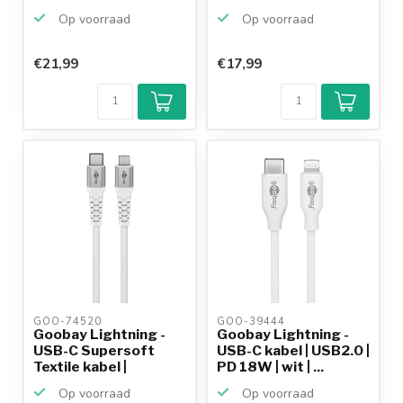
6...
Op voorraad
Op voorraad
€21,99
€17,99
Klantenbeoordeling
9,2/10
Achteraf
betalen mogelijk
10+
jaar
productkennis
GOO-74520 
GOO-39444 
Goobay Lightning -
Goobay Lightning -
USB-C Supersoft
USB-C kabel | USB2.0 |
Textile kabel |
PD 18W | wit | ...
USB2.0...
Op voorraad
Op voorraad