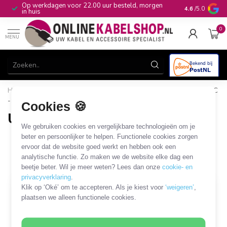
Op werkdagen voor 22.00 uur besteld, morgen
10+
jaar produ
4.6
/5.0
in huis
0
MENU
Home
/
Computer & Smart Media
/
USB
/
USB-C
/
USB-C
- Apple Lightning - USB2.0
Cookies 🍪
USB-C - Apple Lightning - USB2.0
We gebruiken cookies en vergelijkbare technologieën om je
21 PRODUCTEN
beter en persoonlijker te helpen. Functionele cookies zorgen
ervoor dat de website goed werkt en hebben ook een
analytische functie. Zo maken we de website elke dag een
Filters
SORTEER OP
beetje beter. Wil je meer weten? Lees dan onze
cookie- en
privacyverklaring
.
Klik op ‘Oké’ om te accepteren. Als je kiest voor
‘weigeren’
,
plaatsen we alleen functionele cookies.