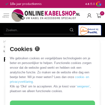
n
10+
jaar productkennis
4.6
/5.0
0
MENU
Home
/
Netwerk & Vaste Telefonie
/
Vaste telefonie kabels en
adapters
/
RJ11 4-aderige kabels en adapters
/
RJ11 - TAE
Cookies 🍪
kabels en adapters
RJ11 - TAE kabels en adapters
We gebruiken cookies en vergelijkbare technologieën om je
beter en persoonlijker te helpen. Functionele cookies zorgen
55 PRODUCTEN
ervoor dat de website goed werkt en hebben ook een
analytische functie. Zo maken we de website elke dag een
beetje beter. Wil je meer weten? Lees dan onze
cookie- en
Filters
SORTEER OP
privacyverklaring
.
Klik op ‘Oké’ om te accepteren. Als je kiest voor
‘weigeren’
,
plaatsen we alleen functionele cookies.