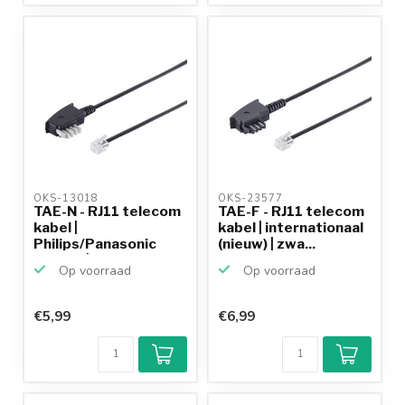
OKS-13018 
OKS-23577 
TAE-N - RJ11 telecom
TAE-F - RJ11 telecom
kabel |
kabel | internationaal
Philips/Panasonic
(nieuw) | zwa...
(6P4C) | z...
Op voorraad
Op voorraad
€5,99
€6,99
Klantenbeoordeling
9,2/10
Achteraf
betalen mogelijk
10+
jaar