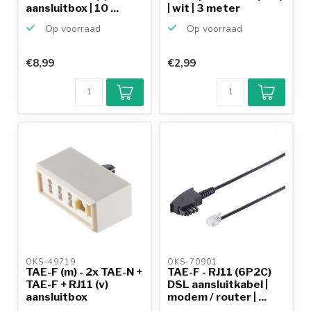
aansluitbox | 10 ...
| wit | 3 meter
Op voorraad
Op voorraad
€8,99
€2,99
Klantenbeoordeling
9,2/10
Achteraf
betalen mogelijk
10+
jaar
productkennis
OKS-49719 
OKS-70901 
TAE-F (m) - 2x TAE-N +
TAE-F - RJ11 (6P2C)
TAE-F + RJ11 (v)
DSL aansluitkabel |
aansluitbox
modem / router | ...