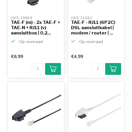
OKS-29949 
OKS-21042 
TAE-F (m) - 2x TAE-F +
TAE-F - RJ11 (6P2C)
TAE-N + RJ11 (v)
DSL aansluitkabel |
aansluitbox | 0,2...
modem / router | ...
Op voorraad
Op voorraad
€6,99
€4,99