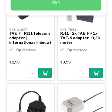
Oké
OKS-31807 
OKS-78631 
TAE-F - RJ11 telecom
RJ11 - 2x TAE-F + 1x
adapter |
TAE-N adapter | 0,20
internationaal (nieuw)
meter
| z...
Op voorraad
Op voorraad
€1,99
€3,99