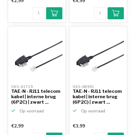
€2,99
€4,99
OKS-61719 
OKS-68991 
TAE-N - RJ11 telecom
TAE-N - RJ11 telecom
kabel | interne brug
kabel | interne brug
(6P2C) | zwart ...
(6P2C) | zwart ...
Op voorraad
Op voorraad
€2,99
€3,99
Klantenbeoordeling
9,2/10