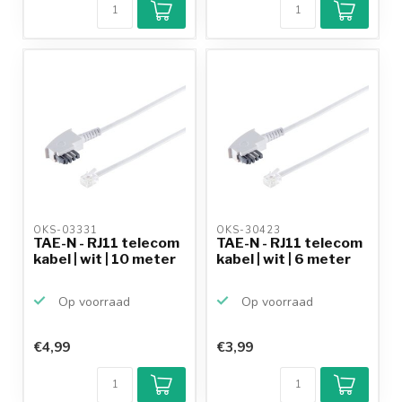
Achteraf
betalen mogelijk
10+
jaar
productkennis
OKS-03331 
OKS-30423 
TAE-N - RJ11 telecom
TAE-N - RJ11 telecom
kabel | wit | 10 meter
kabel | wit | 6 meter
Op voorraad
Op voorraad
€4,99
€3,99