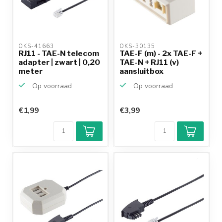
OKS-41663 
OKS-30135 
RJ11 - TAE-N telecom
TAE-F (m) - 2x TAE-F +
adapter | zwart | 0,20
TAE-N + RJ11 (v)
meter
aansluitbox
Op voorraad
Op voorraad
€1,99
€3,99