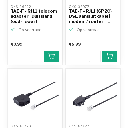
OKS-36922 
OKS-32077 
TAE-F - RJ11 telecom
TAE-F - RJ11 (6P2C)
adapter | Duitsland
DSL aansluitkabel |
(oud) | zwart
modem / router | ...
Op voorraad
Op voorraad
€0,99
€5,99
OKS-47528 
OKS-07727 