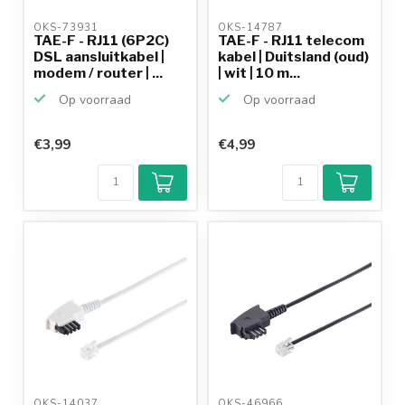
OKS-73931 
OKS-14787 
TAE-F - RJ11 (6P2C)
TAE-F - RJ11 telecom
DSL aansluitkabel |
kabel | Duitsland (oud)
modem / router | ...
| wit | 10 m...
Op voorraad
Op voorraad
€3,99
€4,99
Klantenbeoordeling
9,2/10
Achteraf
betalen mogelijk
10+
jaar
productkennis
OKS-14037 
OKS-46966 