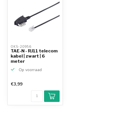
OKS-20956 
TAE-N - RJ11 telecom
kabel | zwart | 6
meter
Op voorraad
€3,99