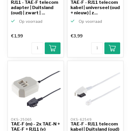
RJ11 - TAE-F telecom
TAE-F - RJ11 telecom
adapter | Duitsland
kabel | universeel (oud
(oud) | zwart | ...
+ nieuw) | z...
Op voorraad
Op voorraad
€1,99
€3,99
OKS-25065 
OKS-62549 
TAE-F (m) - 2x TAE-N +
TAE-F - RJ11 telecom
TAE-F + RJ11 (v)
kabel | Duitsland (oud)