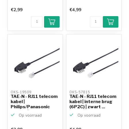
€2,99
€4,99
OKS-19509 
OKS-57815 
TAE-N - RJ11 telecom
TAE-N - RJ11 telecom
kabel |
kabel | interne brug
Philips/Panasonic
(6P2C) | zwart ...
(6P4C) | z...
Op voorraad
Op voorraad