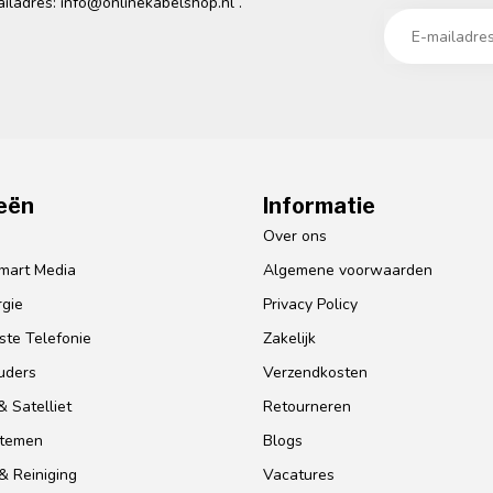
ailadres:
info@onlinekabelshop.nl
.
eën
Informatie
o
Over ons
mart Media
Algemene voorwaarden
gie
Privacy Policy
te Telefonie
Zakelijk
uders
Verzendkosten
 Satelliet
Retourneren
stemen
Blogs
& Reiniging
Vacatures