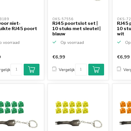
8189 
OKS-57556 
OKS-72
voor niet-
RJ45 poortslot set |
RJ45 p
uikte RJ45 poort
10 stuks met sleutel |
10 stu
blauw
wit
 voorraad
Op voorraad
Op 
9
€6,99
€6,99
gelijk
Vergelijk
Verg