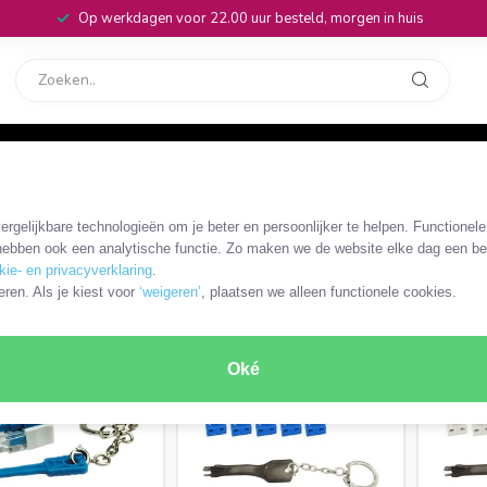
Op werkdagen voor 22.00 uur besteld, morgen in huis
rvice
32
nnectoren
/
RJ45 poort slot
rgelijkbare technologieën om je beter en persoonlijker te helpen. Functionel
ebben ook een analytische functie. Zo maken we de website elke dag een bee
kie- en privacyverklaring
.
ODUCTEN
eren. Als je kiest voor
‘weigeren’
, plaatsen we alleen functionele cookies.
Oké