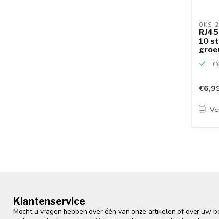
OKS-2
RJ45 
10 st
groe
Op
€6,9
Ver
Klantenservice
Mocht u vragen hebben over één van onze artikelen of over uw bes