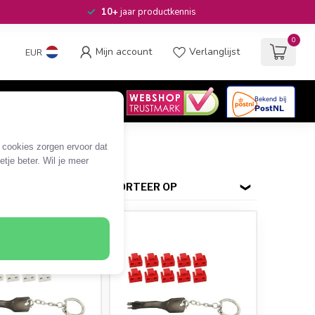
10+
jaar productkennis
0
Mijn account
Verlanglijst
EUR
4.6
/5
06
beoordelingen
e cookies zorgen ervoor dat
tje beter. Wil je meer
SORTEER OP