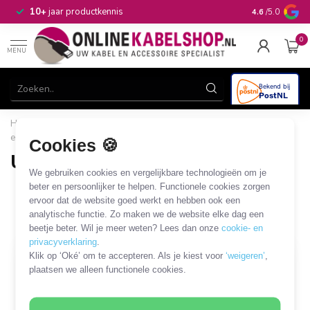
n
10+
jaar productkennis
4.6
/5.0
0
MENU
Home
/
Computer & Smart Media
/
USB
/
USB - A/V kabels
en adapters
/
USB-C - DVI kabels en adapters
Cookies 🍪
USB-C - DVI kabels en adapters
We gebruiken cookies en vergelijkbare technologieën om je
10 PRODUCTEN
beter en persoonlijker te helpen. Functionele cookies zorgen
ervoor dat de website goed werkt en hebben ook een
analytische functie. Zo maken we de website elke dag een
Filters
SORTEER OP
beetje beter. Wil je meer weten? Lees dan onze
cookie- en
privacyverklaring
.
Klik op ‘Oké’ om te accepteren. Als je kiest voor
‘weigeren’
,
plaatsen we alleen functionele cookies.