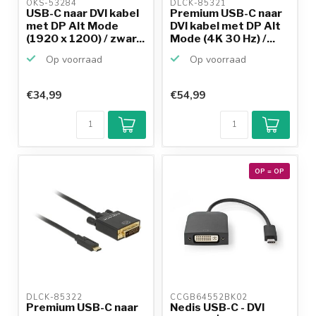
OKS-53284 
DLCK-85321 
USB-C naar DVI kabel
Premium USB-C naar
met DP Alt Mode
DVI kabel met DP Alt
(1920 x 1200) / zwar...
Mode (4K 30 Hz) /...
Op voorraad
Op voorraad
€34,99
€54,99
OP = OP
DLCK-85322 
CCGB64552BK02 
Premium USB-C naar
Nedis USB-C - DVI