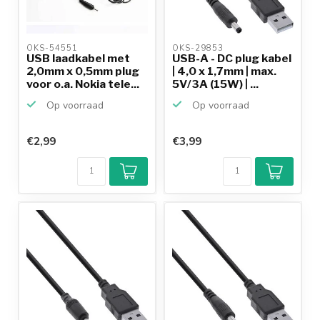
OKS-54551 
OKS-29853 
USB laadkabel met
USB-A - DC plug kabel
2,0mm x 0,5mm plug
| 4,0 x 1,7mm | max.
voor o.a. Nokia tele...
5V/3A (15W) | ...
Op voorraad
Op voorraad
€2,99
€3,99