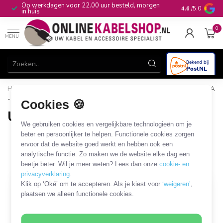
Op werkdagen voor 22.00 uur besteld, morgen
10+
jaar produ
4.6
/5.0
in huis
0
MENU
Home
/
Computer & Smart Media
/
USB
/
USB-A
/
USB-A
- DC plug
Cookies 🍪
USB-A - DC plug
We gebruiken cookies en vergelijkbare technologieën om je
23 PRODUCTEN
beter en persoonlijker te helpen. Functionele cookies zorgen
ervoor dat de website goed werkt en hebben ook een
analytische functie. Zo maken we de website elke dag een
Filters
SORTEER OP
beetje beter. Wil je meer weten? Lees dan onze
cookie- en
privacyverklaring
.
Klik op ‘Oké’ om te accepteren. Als je kiest voor
‘weigeren’
,
MEEST VERKOCHT
plaatsen we alleen functionele cookies.