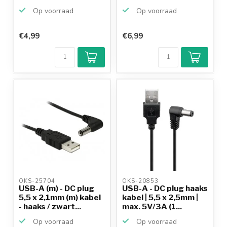
Op voorraad
Op voorraad
€4,99
€6,99
Klantenbeoordeling
9,2/10
Achteraf
betalen mogelijk
10+
jaar
productkennis
OKS-25704 
OKS-20853 
USB-A (m) - DC plug
USB-A - DC plug haaks
5,5 x 2,1mm (m) kabel
kabel | 5,5 x 2,5mm |
- haaks / zwart...
max. 5V/3A (1...
Op voorraad
Op voorraad