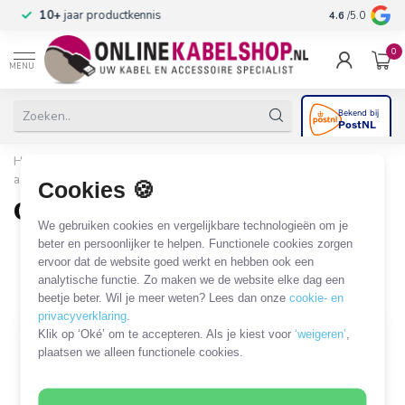
n
10+
jaar productkennis
4.6
/5.0
0
MENU
Home
/
Netwerk & Vaste Telefonie
/
Netwerkkabels en
adapters
/
CAT6 netwerkkabels
/
CAT6 Gigabit | plat
Cookies 🍪
CAT6 Gigabit | plat
We gebruiken cookies en vergelijkbare technologieën om je
42 PRODUCTEN
beter en persoonlijker te helpen. Functionele cookies zorgen
ervoor dat de website goed werkt en hebben ook een
analytische functie. Zo maken we de website elke dag een
Filters
SORTEER OP
beetje beter. Wil je meer weten? Lees dan onze
cookie- en
privacyverklaring
.
Klik op ‘Oké’ om te accepteren. Als je kiest voor
‘weigeren’
,
plaatsen we alleen functionele cookies.