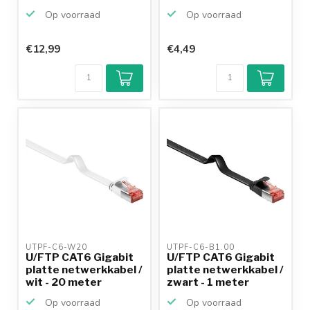
Op voorraad
Op voorraad
€12,99
€4,49
Klantenbeoordeling
9,2/10
Achteraf
betalen mogelijk
10+
jaar
productkennis
UTPF-C6-W20 
UTPF-C6-B1.00 
U/FTP CAT6 Gigabit
U/FTP CAT6 Gigabit
platte netwerkkabel /
platte netwerkkabel /
wit - 20 meter
zwart - 1 meter
Op voorraad
Op voorraad