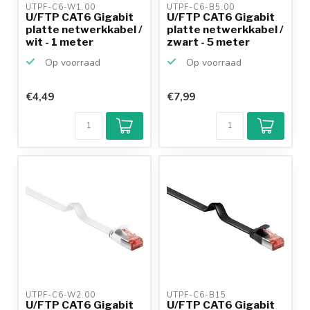
UTPF-C6-W1.00 
UTPF-C6-B5.00 
U/FTP CAT6 Gigabit
U/FTP CAT6 Gigabit
platte netwerkkabel /
platte netwerkkabel /
wit - 1 meter
zwart - 5 meter
Op voorraad
Op voorraad
€4,49
€7,99
Klantenbeoordeling
9,2/10
Achteraf
betalen mogelijk
10+
jaar
productkennis
UTPF-C6-W2.00 
UTPF-C6-B15 
U/FTP CAT6 Gigabit
U/FTP CAT6 Gigabit