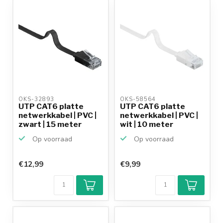
OKS-32893 
OKS-58564 
UTP CAT6 platte
UTP CAT6 platte
netwerkkabel | PVC |
netwerkkabel | PVC |
zwart | 15 meter
wit | 10 meter
Op voorraad
Op voorraad
€12,99
€9,99
Klantenbeoordeling
9,2/10
Achteraf
betalen mogelijk
10+
jaar
productkennis