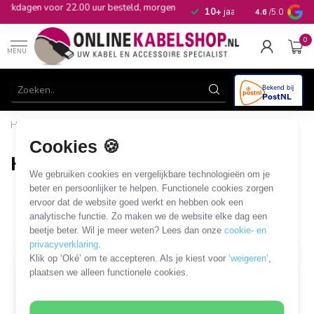
en
10+
jaar productkennis
4.6
/5.0
0
MENU
Home
/
Audio & Video
/
HDMI
/
HDMI installatiemateriaal
/
HDMI wandcontactdozen
Cookies 🍪
HDMI wandcontactdozen
We gebruiken cookies en vergelijkbare technologieën om je
6 PRODUCTEN
beter en persoonlijker te helpen. Functionele cookies zorgen
ervoor dat de website goed werkt en hebben ook een
analytische functie. Zo maken we de website elke dag een
Filters
SORTEER OP
beetje beter. Wil je meer weten? Lees dan onze
cookie- en
privacyverklaring
.
Klik op ‘Oké’ om te accepteren. Als je kiest voor
‘weigeren’
,
SALE
plaatsen we alleen functionele cookies.