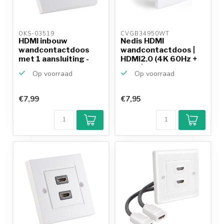
OKS-03519 
CVGB34950WT 
HDMI inbouw
Nedis HDMI
wandcontactdoos
wandcontactdoos |
met 1 aansluiting -
HDMI2.0 (4K 60Hz +
versie 1....
HDR) | wi...
Op voorraad
Op voorraad
€7,99
€7,95