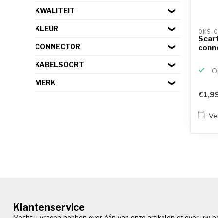
KWALITEIT
KLEUR
OKS-0
Scart
CONNECTOR
conne
KABELSOORT
Op
MERK
€1,9
Ver
Klantenservice
Mocht u vragen hebben over één van onze artikelen of over uw bes