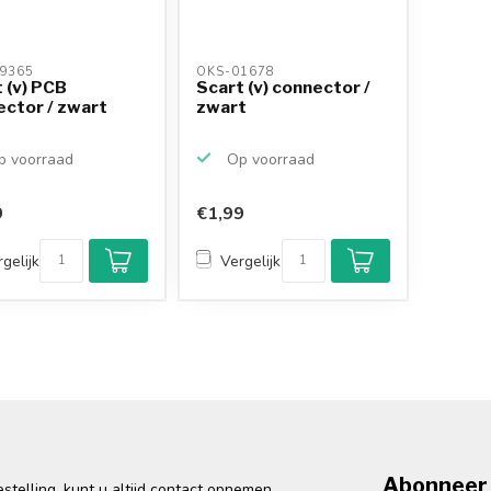
9365 
OKS-01678 
 (v) PCB
Scart (v) connector /
ctor / zwart
zwart
 voorraad
Op voorraad
9
€1,99
gelijk
Vergelijk
Abonneer 
telling, kunt u altijd contact opnemen