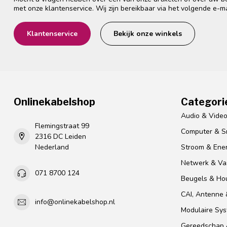
met onze klantenservice. Wij zijn bereikbaar via het volgende e-m
Klantenservice
Bekijk onze winkels
Onlinekabelshop
Categori
Audio & Vide
Flemingstraat 99
Computer & S
2316 DC Leiden
Nederland
Stroom & Ener
Netwerk & Vas
071 8700 124
Beugels & Ho
CAI, Antenne &
info@onlinekabelshop.nl
Modulaire Sy
Gereedschap 