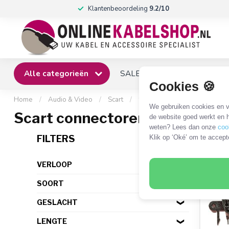
Klantenbeoordeling
9.2/10
Alle categorieën
SALE
Winkel
Klantense
Cookies 🍪
Home
/
Audio & Video
/
Scart
/
Scart connectoren
We gebruiken cookies en ve
Scart connectoren
de website goed werkt en h
weten? Lees dan onze
coo
2 PR
FILTERS
Klik op ‘Oké’ om te accept
VERLOOP
SOORT
GESLACHT
LENGTE