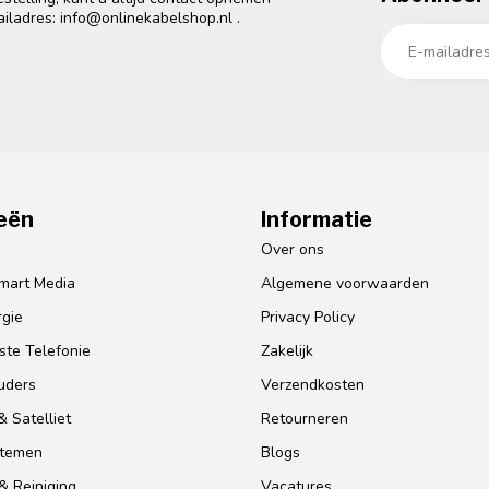
ailadres:
info@onlinekabelshop.nl
.
eën
Informatie
o
Over ons
mart Media
Algemene voorwaarden
gie
Privacy Policy
te Telefonie
Zakelijk
uders
Verzendkosten
 Satelliet
Retourneren
stemen
Blogs
& Reiniging
Vacatures