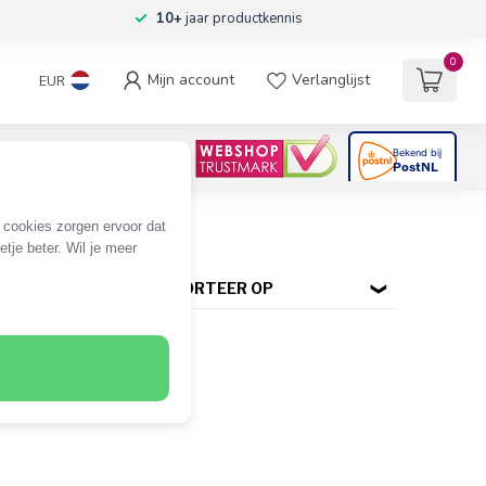
10+
jaar productkennis
0
Mijn account
Verlanglijst
EUR
4.6
/5
06
beoordelingen
e cookies zorgen ervoor dat
tje beter. Wil je meer
SORTEER OP