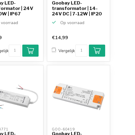
y LED-
Goobay LED-
formator | 24V
transformator | 14-
0W | IP67
24V DC | 7-12W | IP20
voorraad
Op voorraad
9
€14,99
Klantenbeoordeling
9,2/10
elijk
Vergelijk
Achteraf betalen
mogelijk
10+
jaar
productkennis
771 
GOO-60419 
y LED-
Goobay LED-