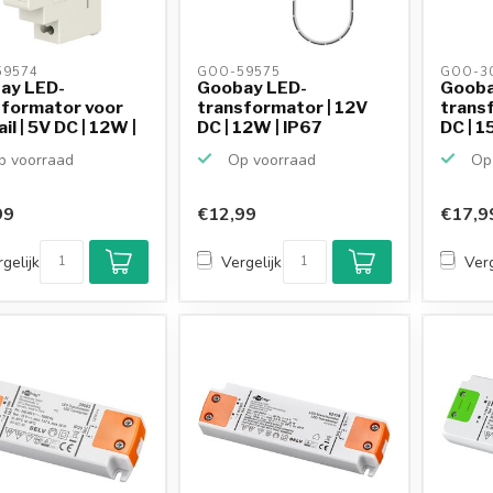
9574 
GOO-59575 
GOO-30
ay LED-
Goobay LED-
Gooba
sformator voor
transformator | 12V
trans
il | 5V DC | 12W |
DC | 12W | IP67
DC | 1
 voorraad
Op voorraad
Op 
99
€12,99
€17,9
gelijk
Vergelijk
Verg