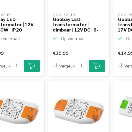
0002 
GOO-62119 
GOO-65
ay LED-
Goobay LED-
Gooba
formator | 12V
transformator |
transf
20W | IP20
dimbaar | 12V DC | 6-
17V DC
30W | IP20
 voorraad
Op voorraad
Op 
99
€39,99
€14,9
gelijk
Vergelijk
Verg