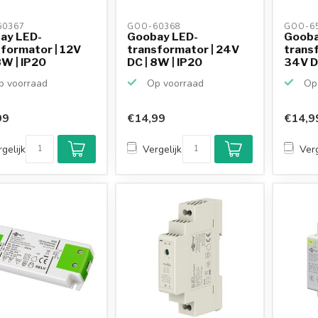
0367 
GOO-60368 
GOO-65
ay LED-
Goobay LED-
Gooba
formator | 12V
transformator | 24V
transf
8W | IP20
DC | 8W | IP20
34V DC
 voorraad
Op voorraad
Op 
99
€14,99
€14,9
gelijk
Vergelijk
Verg