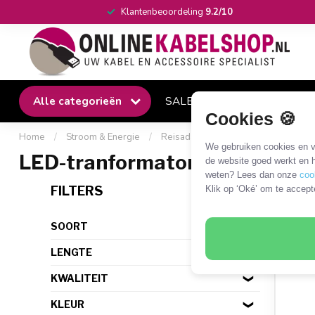
Klantenbeoordeling
9.2/10
Alle categorieën
SALE
Winkel
Klantense
Cookies 🍪
Home
/
Stroom & Energie
/
Reisadapters en omvormers
/
Om
We gebruiken cookies en ve
LED-tranformator
de website goed werkt en h
weten? Lees dan onze
coo
29 P
FILTERS
Klik op ‘Oké’ om te accept
SOORT
LENGTE
KWALITEIT
KLEUR