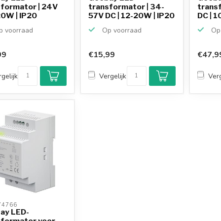
sformator | 24V
transformator | 34-
trans
20W | IP20
57V DC | 12-20W | IP20
DC | 1
 voorraad
Op voorraad
Op 
99
€15,99
€47,9
gelijk
Vergelijk
Verg
4766 
ay LED-
sformator voor