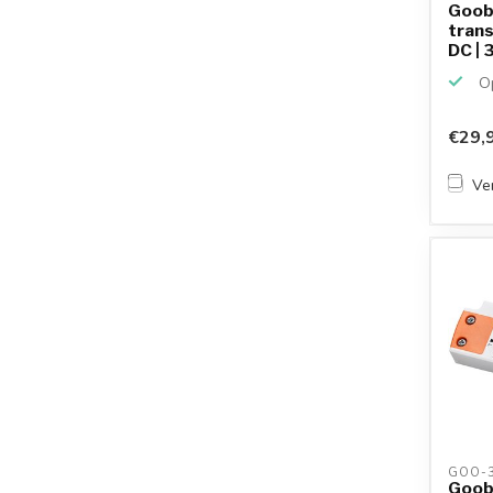
Goob
trans
DC | 
Op
€29,
Ver
GOO-3
Goob