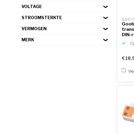
VOLTAGE
STROOMSTERKTE
GOO-5
Goob
VERMOGEN
tran
DIN-ra
IP20
MERK
Op
€18,
Ver