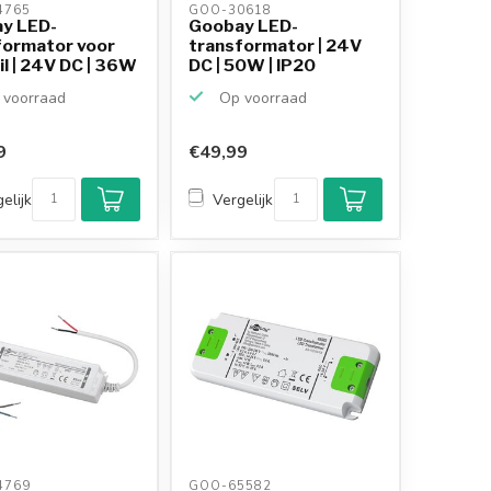
765 
GOO-30618 
y LED-
Goobay LED-
formator voor
transformator | 24V
il | 24V DC | 36W
DC | 50W | IP20
voorraad
Op voorraad
9
€49,99
elijk
Vergelijk
769 
GOO-65582 