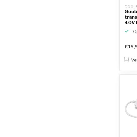
GOO-6
Goob
trans
40V D
IP20
Op
€15,
Ver