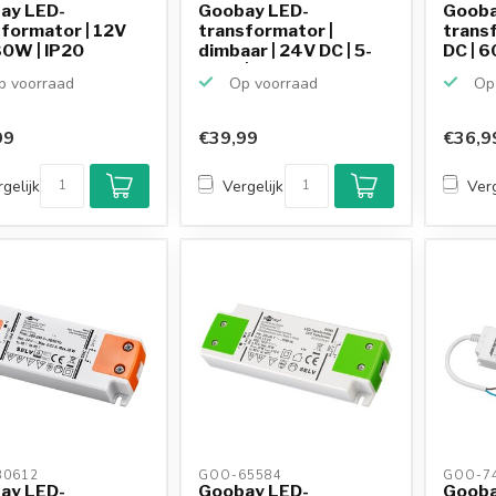
ay LED-
Goobay LED-
Gooba
formator | 12V
transformator |
trans
30W | IP20
dimbaar | 24V DC | 5-
DC | 6
30W | IP20
 voorraad
Op voorraad
Op 
99
€39,99
€36,9
gelijk
Vergelijk
Verg
0612 
GOO-65584 
GOO-74
ay LED-
Goobay LED-
Gooba