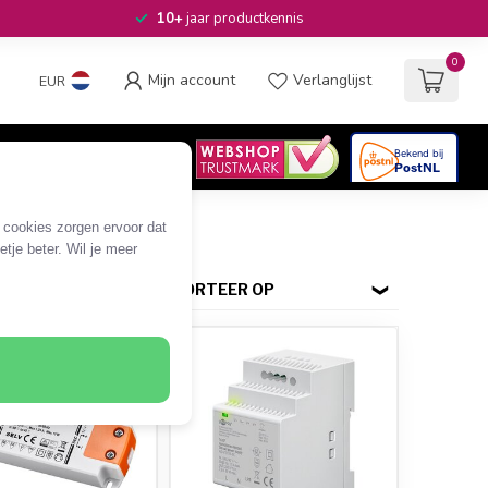
10+
jaar productkennis
0
Mijn account
Verlanglijst
EUR
4.6
/5
06
beoordelingen
e cookies zorgen ervoor dat
tje beter. Wil je meer
SORTEER OP