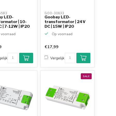
583 
GOO-30633 
y LED-
Goobay LED-
ormator | 10-
transformator | 24V
 | 7-12W | IP20
DC | 15W | IP20
voorraad
Op voorraad
9
€17,99
elijk
Vergelijk
SALE