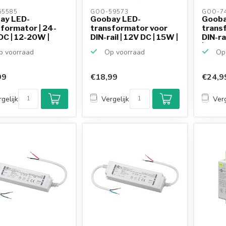
5585 
GOO-59573 
GOO-74
ay LED-
Goobay LED-
Gooba
formator | 24-
transformator voor
trans
C | 12-20W |
DIN-rail | 12V DC | 15W |
DIN-ra
IP20
| IP20
 voorraad
Op voorraad
Op 
99
€18,99
€24,9
gelijk
Vergelijk
Verg