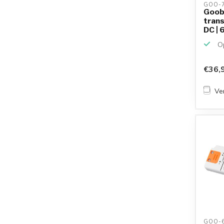
GOO-7
Goob
trans
DC | 
Op
€36,
Ver
GOO-6