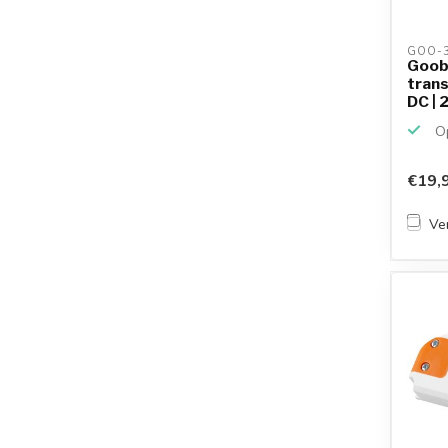
GOO-3
Goob
trans
DC | 
Op
€19,
Ver