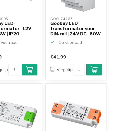
005 
GOO-74767 
y LED-
Goobay LED-
formator | 12V
transformator voor
5W | IP20
DIN-rail | 24V DC | 60W
| IP20
voorraad
Op voorraad
9
€41,99
elijk
Vergelijk