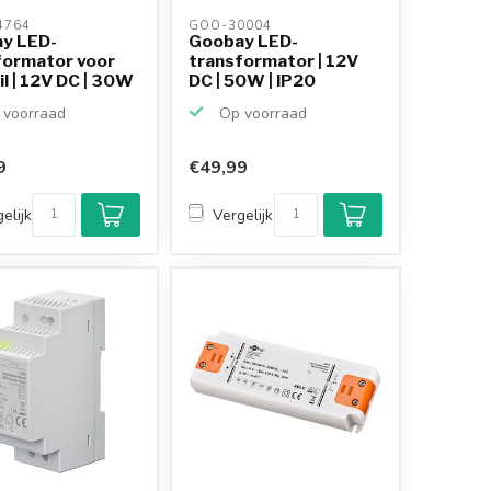
764 
GOO-30004 
y LED-
Goobay LED-
formator voor
transformator | 12V
il | 12V DC | 30W
DC | 50W | IP20
voorraad
Op voorraad
9
€49,99
elijk
Vergelijk