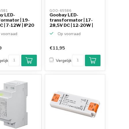
581 
GOO-65586 
y LED-
Goobay LED-
ormator | 19-
transformator | 17-
 | 7-12W | IP20
28,5V DC | 12-20W |
IP20
voorraad
Op voorraad
9
€11,95
Klantenbeoordeling
9,2/10
elijk
Vergelijk
Achteraf betalen
mogelijk
10+
jaar
productkennis