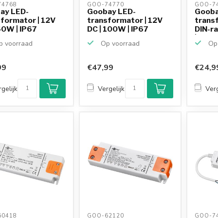
4768 
GOO-74770 
GOO-74
ay LED-
Goobay LED-
Gooba
formator | 12V
transformator | 12V
trans
60W | IP67
DC | 100W | IP67
DIN-ra
| IP20
 voorraad
Op voorraad
Op 
99
€47,99
€24,9
gelijk
Vergelijk
Verg
0418 
GOO-62120 
GOO-74