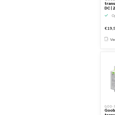
tran
DC | 
Op
€19,
Ver
GOO-7
Goob
tran