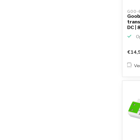
GOO-6
Goob
trans
DC | 
Op
€14,
Ver