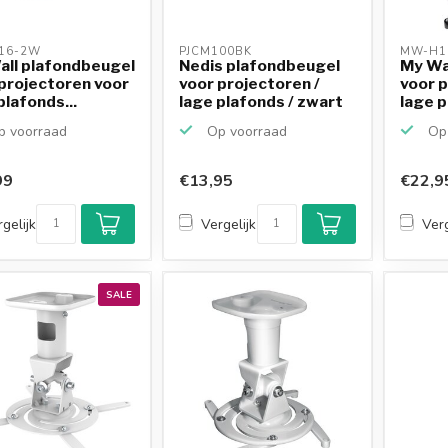
16-2W 
PJCM100BK 
MW-H1
all plafondbeugel
Nedis plafondbeugel
My Wa
projectoren voor
voor projectoren /
voor 
plafonds...
lage plafonds / zwart
lage p
 voorraad
Op voorraad
Op 
99
€13,95
€22,9
gelijk
Vergelijk
Verg
SALE