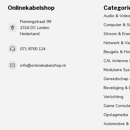
Onlinekabelshop
Categori
Audio & Vide
Flemingstraat 99
Computer & S
2316 DC Leiden
Nederland
Stroom & Ener
Netwerk & Vas
071 8700 124
Beugels & Ho
CAI, Antenne &
info@onlinekabelshop.nl
Modulaire Sy
Gereedschap 
Beveiliging &
Verlichting
Game Consol
Opslagmedia
Automotive & 