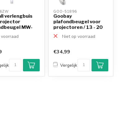
6ZW 
GOO-51896 
ll verlengbuis
Goobay
projector
plafondbeugel voor
ndbeugel MW-
projectoren / 13 - 20
..
cm / wit
voorraad
Niet op voorraad
9
€34,99
Klantenbeoordeling
9,2/10
elijk
Vergelijk
Achteraf betalen
mogelijk
10+
jaar
productkennis