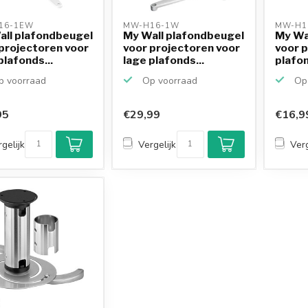
16-1EW 
MW-H16-1W 
MW-H1
all plafondbeugel
My Wall plafondbeugel
My Wa
projectoren voor
voor projectoren voor
voor 
plafonds...
lage plafonds...
plafo
H16W .
 voorraad
Op voorraad
Op 
95
€29,99
€16,9
gelijk
Vergelijk
Verg