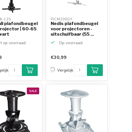
6-12S 
PJCM200GY 
ll plafondbeugel
Nedis plafondbeugel
rojector | 60-65
voor projectoren -
wart
uitschuifbaar (55 ...
t op voorraad
Op voorraad
9
€30,99
elijk
Vergelijk
SALE