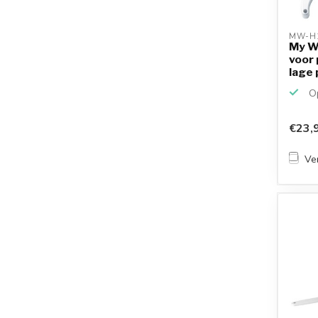
MW-H
My W
voor 
lage 
Op
€23,
Ver