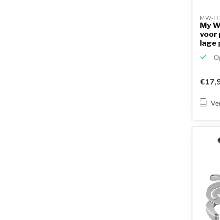
MW-H
My W
voor 
lage 
Op
€17,
Ver