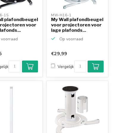
6-1S 
MW-H16-1 
ll plafondbeugel
My Wall plafondbeugel
projectoren voor
voor projectoren voor
lafonds...
lage plafonds...
voorraad
Op voorraad
5
€29,99
elijk
Vergelijk