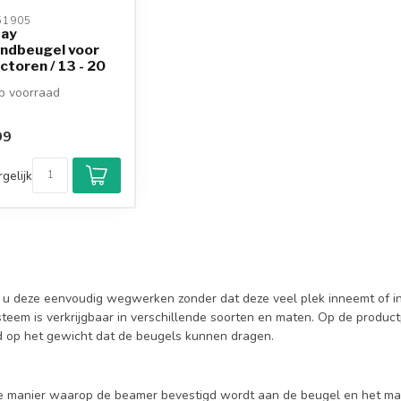
1905 
ay
ondbeugel voor
ctoren / 13 - 20
zilver
 voorraad
99
gelijk
 u deze eenvoudig wegwerken zonder dat deze veel plek inneemt of in
teem is verkrijgbaar in verschillende soorten en maten. Op de produc
ed op het gewicht dat de beugels kunnen dragen.
 de manier waarop de beamer bevestigd wordt aan de beugel en het m