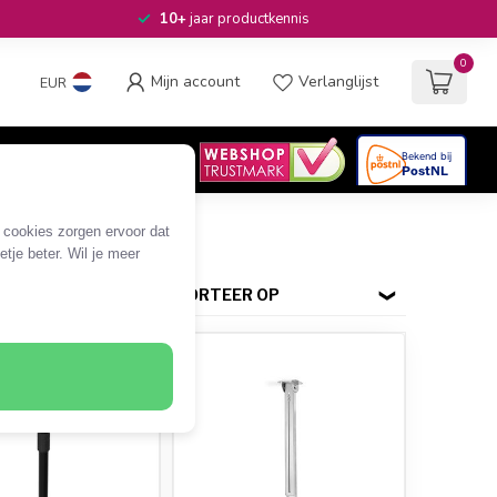
10+
jaar productkennis
0
Mijn account
Verlanglijst
EUR
4.6
/5
06
beoordelingen
e cookies zorgen ervoor dat
tje beter. Wil je meer
SORTEER OP