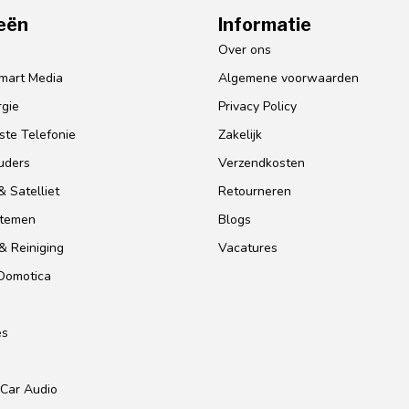
eën
Informatie
o
Over ons
mart Media
Algemene voorwaarden
gie
Privacy Policy
te Telefonie
Zakelijk
uders
Verzendkosten
 Satelliet
Retourneren
stemen
Blogs
& Reiniging
Vacatures
 Domotica
es
Car Audio