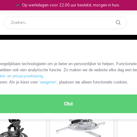
Op werkdagen voor 22.00 uur besteld, morgen in huis
rvice
32
rgelijkbare technologieën om je beter en persoonlijker te helpen. Functionel
ebben ook een analytische functie. Zo maken we de website elke dag een bee
kie- en privacyverklaring
.
RODUCTEN
eren. Als je kiest voor
‘weigeren’
, plaatsen we alleen functionele cookies.
MEEST VERKOCHT
Oké