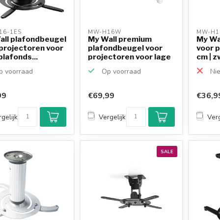
6-1ES 
MW-H16W 
MW-H1
all plafondbeugel
My Wall premium
My Wa
projectoren voor
plafondbeugel voor
voor p
plafonds...
projectoren voor lage
cm | z
...
 voorraad
Op voorraad
Nie
99
€69,99
€36,9
gelijk
Vergelijk
Verg
SALE