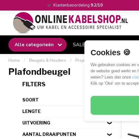
Klantenbeoordeling
9.2/10
Alle categorieën
SALE
Winkel
Klantense
Cookies 🍪
Home
/
Beugels & Houders
/
Projector
/
Plafondbeugel
We gebruiken cookies en ve
Plafondbeugel
de website goed werkt en h
weten? Lees dan onze
coo
13 P
FILTERS
Klik op ‘Oké’ om te accept
SOORT
LENGTE
UITVOERING
AANTAL DRAAIPUNTEN