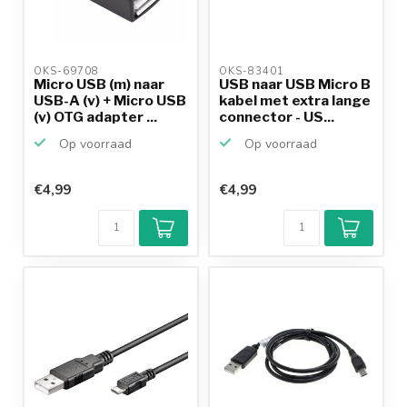
OKS-69708 
OKS-83401 
Micro USB (m) naar
USB naar USB Micro B
USB-A (v) + Micro USB
kabel met extra lange
(v) OTG adapter ...
connector - US...
Op voorraad
Op voorraad
€4,99
€4,99
Klantenbeoordeling
9,2/10
Achteraf
betalen mogelijk
10+
jaar
productkennis