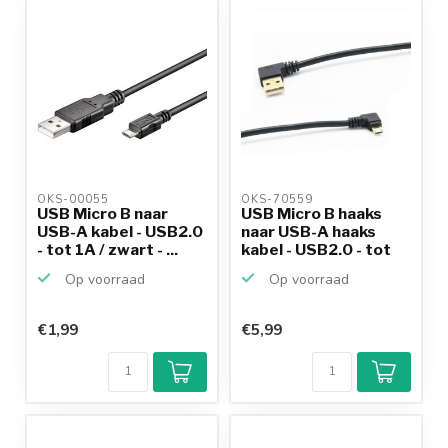
OKS-00055 
OKS-70559 
USB Micro B naar
USB Micro B haaks
USB-A kabel - USB2.0
naar USB-A haaks
- tot 1A / zwart - ...
kabel - USB2.0 - tot
2...
Op voorraad
Op voorraad
€1,99
€5,99
Klantenbeoordeling
9,2/10
Achteraf
betalen mogelijk
10+
jaar
productkennis