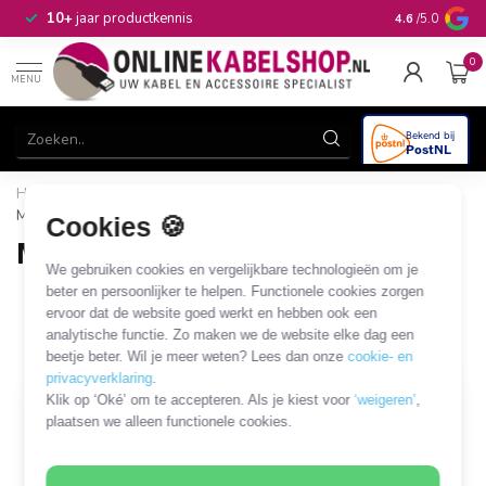
n
10+
jaar productkennis
4.6
/5.0
0
MENU
Home
/
Computer & Smart Media
/
USB
/
Micro USB
/
Micro USB - USB-A - USB2.0
Cookies 🍪
Micro USB - USB-A - USB2.0
We gebruiken cookies en vergelijkbare technologieën om je
177 PRODUCTEN
beter en persoonlijker te helpen. Functionele cookies zorgen
ervoor dat de website goed werkt en hebben ook een
analytische functie. Zo maken we de website elke dag een
Filters
SORTEER OP
beetje beter. Wil je meer weten? Lees dan onze
cookie- en
privacyverklaring
.
Klik op ‘Oké’ om te accepteren. Als je kiest voor
‘weigeren’
,
MEEST VERKOCHT
plaatsen we alleen functionele cookies.