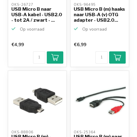
OKS-26727 
OKS-96495 
USB Micro B naar
USB Micro B (m) haaks
USB-A kabel - USB2.0
naar USB-A (v) OTG
- tot 2A / zwart - ...
adapter - USB2.0...
Op voorraad
Op voorraad
€4,99
€6,99
OKS-88806 
OKS-25364 
USB Micro B (m) -
USB Micro B (m) naar