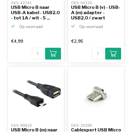
OKS-42741 
OKS-04320 
USB Micro B naar
USB Micro B (v) - USB-
USB-A kabel - USB2.0
A (m) adapter -
- tot 1A / wit - 5 ...
USB2.0 / zwart
Op voorraad
Op voorraad
€4,99
€2,95
Klantenbeoordeling
9,2/10
Achteraf
betalen mogelijk
10+
jaar
productkennis
OKS-90625 
OKS-25095 
USB Micro B (m) naar
Cablexpert USB Micro