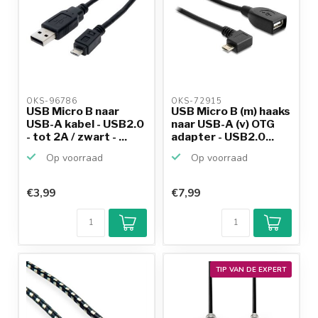
OKS-96786 
OKS-72915 
USB Micro B naar
USB Micro B (m) haaks
USB-A kabel - USB2.0
naar USB-A (v) OTG
- tot 2A / zwart - ...
adapter - USB2.0...
Op voorraad
Op voorraad
€3,99
€7,99
TIP VAN DE EXPERT