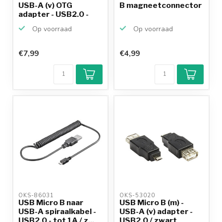
USB-A (v) OTG
B magneetconnector
adapter - USB2.0 -
tot...
Op voorraad
Op voorraad
€7,99
€4,99
OKS-86031 
OKS-53020 
USB Micro B naar
USB Micro B (m) -
USB-A spiraalkabel -
USB-A (v) adapter -
USB2.0 - tot 1A / z...
USB2.0 / zwart