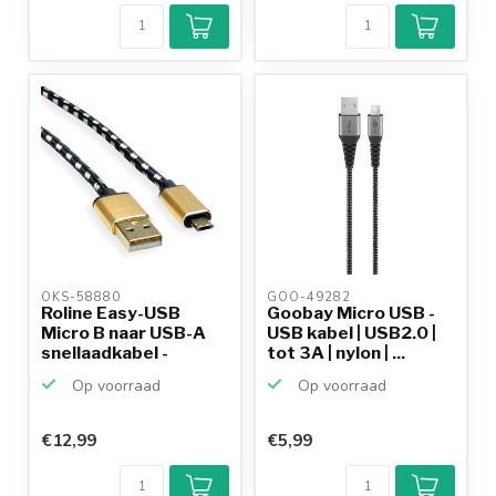
OKS-58880 
GOO-49282 
Roline Easy-USB
Goobay Micro USB -
Micro B naar USB-A
USB kabel | USB2.0 |
snellaadkabel -
tot 3A | nylon | ...
USB2.0...
Op voorraad
Op voorraad
€12,99
€5,99
Klantenbeoordeling
9,2/10
Achteraf