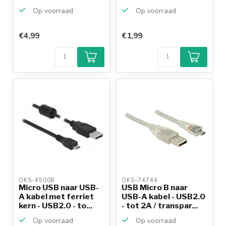
Op voorraad
Op voorraad
€4,99
€1,99
Klantenbeoordeling
9,2/10
Achteraf
betalen mogelijk
10+
jaar
productkennis
OKS-45008 
OKS-74744 
Micro USB naar USB-
USB Micro B naar
A kabel met ferriet
USB-A kabel - USB2.0
kern - USB2.0 - to...
- tot 2A / transpar...
Op voorraad
Op voorraad