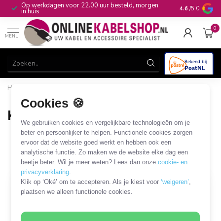
Op werkdagen voor 22.00 uur besteld, morgen
10+
jaar produ
4.6
/5.0
in huis
0
MENU
Home
/
Verlichting
/
Lichtbronnen
/
Lampen met E14-fitting
/
Koelkast-/afzuigkaplamp
Cookies 🍪
Koelkast-/afzuigkaplamp
We gebruiken cookies en vergelijkbare technologieën om je
3 PRODUCTEN
beter en persoonlijker te helpen. Functionele cookies zorgen
ervoor dat de website goed werkt en hebben ook een
analytische functie. Zo maken we de website elke dag een
Filters
SORTEER OP
beetje beter. Wil je meer weten? Lees dan onze
cookie- en
privacyverklaring
.
Klik op ‘Oké’ om te accepteren. Als je kiest voor
‘weigeren’
,
plaatsen we alleen functionele cookies.