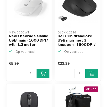
MSWD200WT 
DLCK-12598 
Nedis bedrade slanke
DeLOCK draadloze
USB muis - 1000 DPI /
USB muis met 3
wit - 1,2 meter
knoppen - 1600 DPI /
zwart
Op voorraad
Op voorraad
€5,99
€23,99
OP = OP