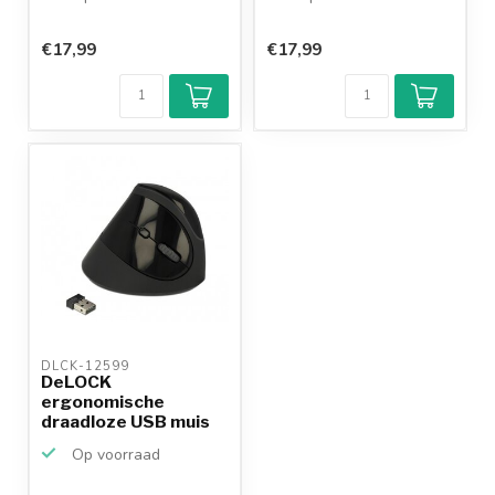
€17,99
€17,99
DLCK-12599 
DeLOCK
ergonomische
draadloze USB muis
met 6 knoppen - 80...
Op voorraad