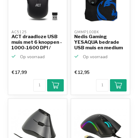
AC5125 
GMMP100BK 
ACT draadloze USB
Nedis Gaming
muis met 6 knoppen -
YESAQUA bedrade
1000-1600 DPI /
USB muis en medium
zwart
muismat s...
Op voorraad
Op voorraad
€17,99
€12,95