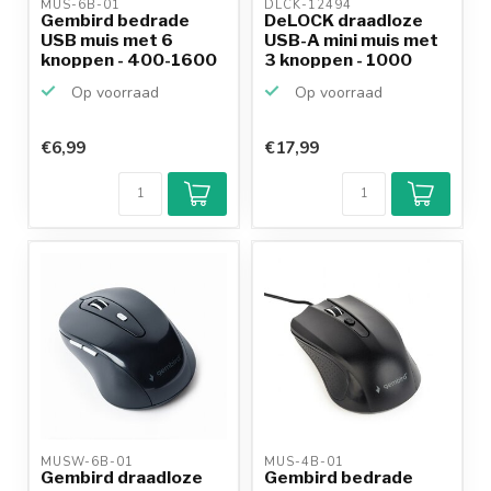
MUS-6B-01 
DLCK-12494 
Gembird bedrade
DeLOCK draadloze
USB muis met 6
USB-A mini muis met
knoppen - 400-1600
3 knoppen - 1000
DPI / z...
DPI...
Op voorraad
Op voorraad
€6,99
€17,99
MUSW-6B-01 
MUS-4B-01 
Gembird draadloze
Gembird bedrade