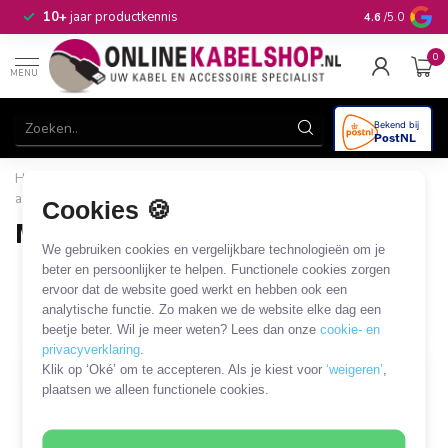
n
10+
jaar productkennis
4.6
/5.0
0
MENU
Home
/
Computer & Smart Media
/
Randapparatuur en
accessoires
/
Bediening
/
Muizen
Cookies 🍪
Muizen
We gebruiken cookies en vergelijkbare technologieën om je
43 PRODUCTEN
beter en persoonlijker te helpen. Functionele cookies zorgen
ervoor dat de website goed werkt en hebben ook een
analytische functie. Zo maken we de website elke dag een
Filters
SORTEER OP
beetje beter. Wil je meer weten? Lees dan onze
cookie- en
privacyverklaring
.
Klik op ‘Oké’ om te accepteren. Als je kiest voor
‘weigeren’
,
MEEST VERKOCHT
MEEST VERKOCHT
plaatsen we alleen functionele cookies.