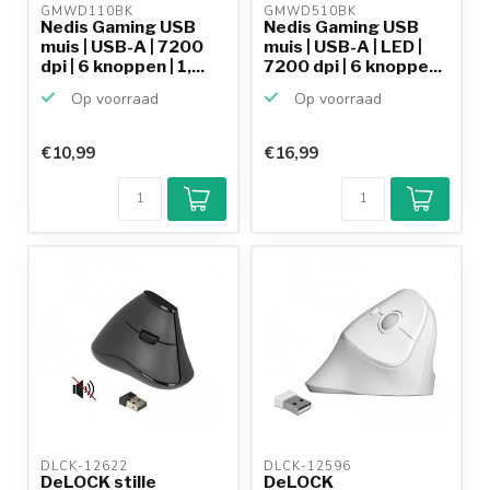
GMWD110BK 
GMWD510BK 
Nedis Gaming USB
Nedis Gaming USB
muis | USB-A | 7200
muis | USB-A | LED |
dpi | 6 knoppen | 1,...
7200 dpi | 6 knoppe...
Op voorraad
Op voorraad
€10,99
€16,99
Klantenbeoordeling
9,2/10
Achteraf
betalen mogelijk
10+
jaar
productkennis
DLCK-12622 
DLCK-12596 
DeLOCK stille
DeLOCK