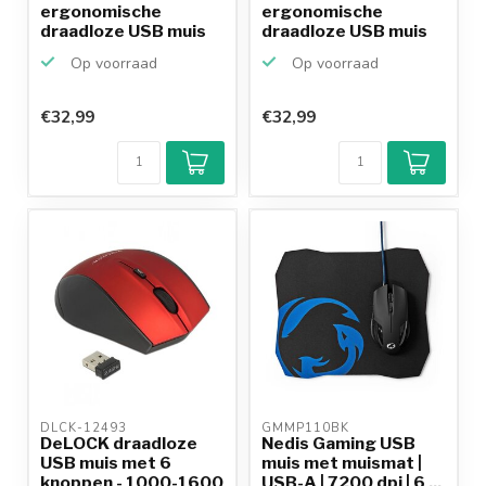
ergonomische
ergonomische
draadloze USB muis
draadloze USB muis
met 5 knopp...
met 6 knoppen - 80...
Op voorraad
Op voorraad
€32,99
€32,99
DLCK-12493 
GMMP110BK 
DeLOCK draadloze
Nedis Gaming USB
USB muis met 6
muis met muismat |
knoppen - 1000-1600
USB-A | 7200 dpi | 6 ...