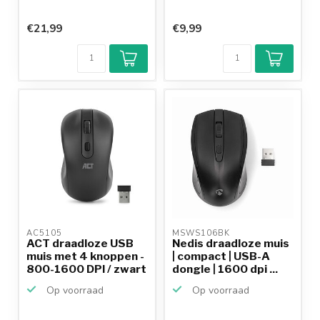
€21,99
€9,99
AC5105 
MSWS106BK 
ACT draadloze USB
Nedis draadloze muis
muis met 4 knoppen -
| compact | USB-A
800-1600 DPI / zwart
dongle | 1600 dpi ...
Op voorraad
Op voorraad