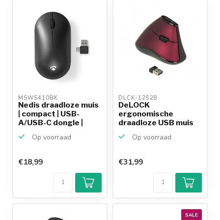
MSWS410BK 
DLCK-12528 
Nedis draadloze muis
DeLOCK
| compact | USB-
ergonomische
A/USB-C dongle |
draadloze USB muis
120...
met 5 knoppen - 10...
Op voorraad
Op voorraad
€18,99
€31,99
Klantenbeoordeling
9,2/10
Achteraf
betalen mogelijk
10+
jaar
productkennis
SALE