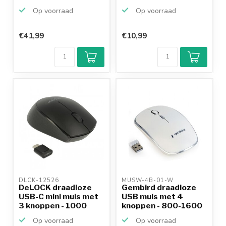
knoppe...
Op voorraad
Op voorraad
€41,99
€10,99
Klantenbeoordeling
9,2/10
Achteraf
betalen mogelijk
10+
jaar
productkennis
DLCK-12526 
MUSW-4B-01-W 
DeLOCK draadloze
Gembird draadloze
USB-C mini muis met
USB muis met 4
3 knoppen - 1000
knoppen - 800-1600
DPI...
DPI /...
Op voorraad
Op voorraad