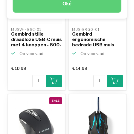
Oké
MUSW-4BSC-01 
MUS-ERGO-01 
Gembird stille
Gembird
draadloze USB-C muis
ergonomische
met 4 knoppen - 800-
bedrade USB muis
1...
met 6 knoppen - 120...
Op voorraad
Op voorraad
€10,99
€14,99
SALE