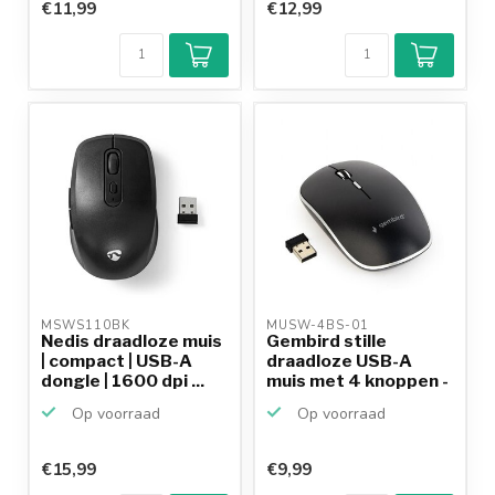
€11,99
€12,99
MSWS110BK 
MUSW-4BS-01 
Nedis draadloze muis
Gembird stille
| compact | USB-A
draadloze USB-A
dongle | 1600 dpi ...
muis met 4 knoppen -
800-1...
Op voorraad
Op voorraad
€15,99
€9,99