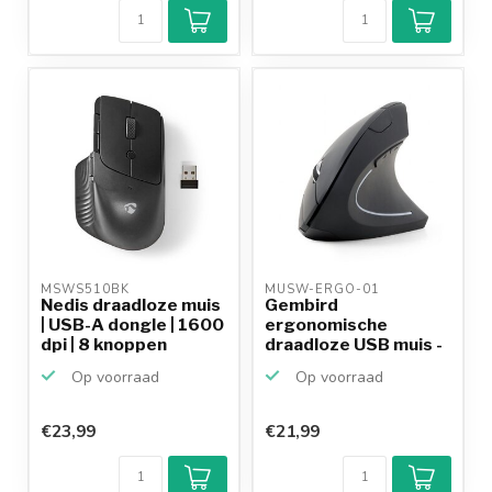
MSWS510BK 
MUSW-ERGO-01 
Nedis draadloze muis
Gembird
| USB-A dongle | 1600
ergonomische
dpi | 8 knoppen
draadloze USB muis -
800-1600 DPI / ...
Op voorraad
Op voorraad
€23,99
€21,99