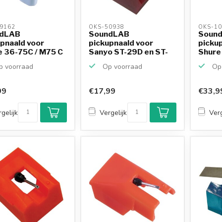
9162 
OKS-50938 
OKS-10
dLAB
SoundLAB
Soun
pnaald voor
pickupnaald voor
picku
e 36-75C / M75 C
Sanyo ST-29D en ST-
Shure
 C
55D / Toshib...
G / N
 voorraad
Op voorraad
Op 
99
€17,99
€33,9
gelijk
Vergelijk
Verg