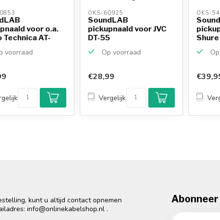
0853 
OKS-60925 
OKS-54
dLAB
SoundLAB
Soun
pnaald voor o.a.
pickupnaald voor JVC
picku
 Technica AT-
DT-55
Shure
P /...
ellipt
 voorraad
Op voorraad
Op 
99
€28,99
€39,9
gelijk
Vergelijk
Verg
Abonneer 
telling, kunt u altijd contact opnemen
ailadres:
info@onlinekabelshop.nl
.