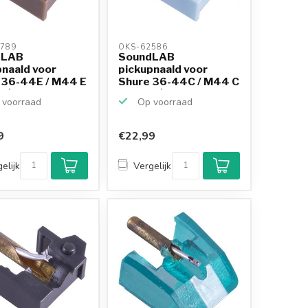
789 
OKS-62586 
dLAB
SoundLAB
pnaald voor
pickupnaald voor
 36-44E / M44 E
Shure 36-44C / M44 C
 | ...
/ N44 C | ...
voorraad
Op voorraad
9
€22,99
elijk
Vergelijk