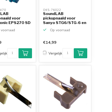
470 
OKS-76022 
dLAB
SoundLAB
pnaald voor
pickupnaald voor
onic EPS270 SD
Sanyo STG6/STG-6 en
Crown
voorraad
Op voorraad
9
€14,99
Klantenbeoordeling
9,2/10
elijk
Vergelijk
Achteraf betalen
mogelijk
10+
jaar
productkennis