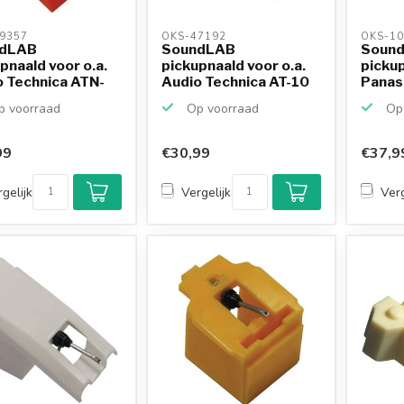
9357 
OKS-47192 
OKS-10
dLAB
SoundLAB
Soun
pnaald voor o.a.
pickupnaald voor o.a.
picku
 Technica ATN-
Audio Technica AT-10
Panas
0
 voorraad
Op voorraad
Op 
99
€30,99
€37,9
gelijk
Vergelijk
Verg