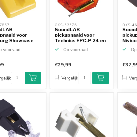
7857 
OKS-52576 
OKS-46
dLAB
SoundLAB
Soun
pnaald voor
pickupnaald voor
pickup
urg Showcase
Technics EPC-P 24 en
Nivico
81 Jukebox
EPS-24 CS
en DT-.
 voorraad
Op voorraad
Op 
99
€29,99
€37,9
gelijk
Vergelijk
Verg