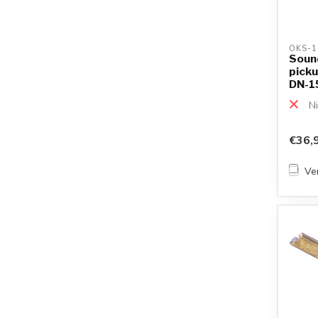
OKS-1
Soun
picku
DN-15
ULM-.
Ni
€36,
Ver