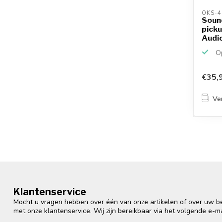
OKS-4
Soun
picku
Audio
3472 
Op
€35,
Ver
Klantenservice
Mocht u vragen hebben over één van onze artikelen of over uw bes
met onze klantenservice. Wij zijn bereikbaar via het volgende e-m