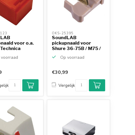
123 
OKS-25395 
dLAB
SoundLAB
naald voor o.a.
pickupnaald voor
 Technica
Shure 36-75B / M75 /
600L
N75 (MKI/M...
voorraad
Op voorraad
9
€30,99
elijk
Vergelijk