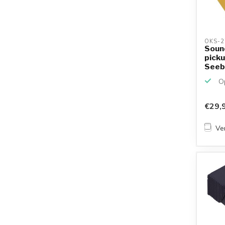
OKS-2
Soun
picku
Seeb
2537
Op
€29,
Ver