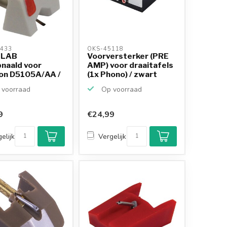
433 
OKS-45118 
dLAB
Voorversterker (PRE
pnaald voor
AMP) voor draaitafels
on D5105A/AA /
(1x Phono) / zwart
 MKII
voorraad
Op voorraad
9
€24,99
elijk
Vergelijk