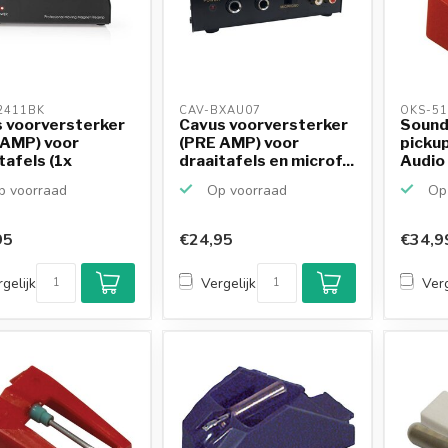
411BK 
CAV-BXAU07 
OKS-51
 voorversterker
Cavus voorversterker
Soun
 AMP) voor
(PRE AMP) voor
pickup
tafels (1x
draaitafels en microf...
Audio
...
ATN3
 voorraad
Op voorraad
Op 
95
€24,95
€34,9
gelijk
Vergelijk
Verg