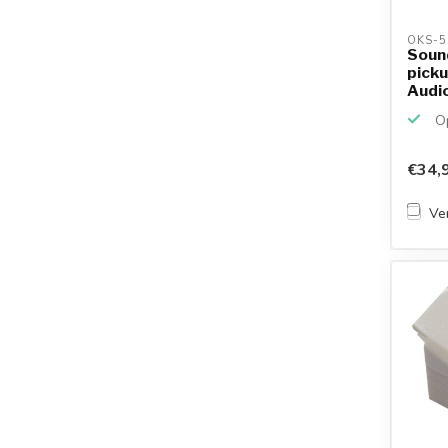
OKS-5
Soun
picku
Audio
340
Op
€34,
Ver