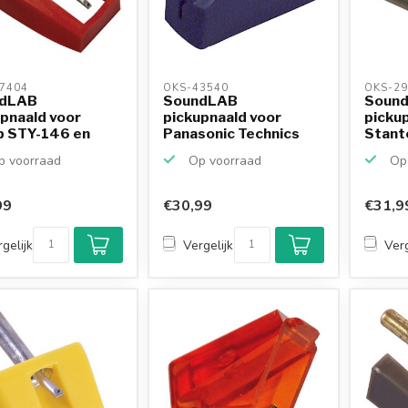
7404 
OKS-43540 
OKS-29
dLAB
SoundLAB
Soun
pnaald voor
pickupnaald voor
picku
p STY-146 en
Panasonic Technics
Stant
iba N73CY
EPS30 CS en ...
500 A
 voorraad
Op voorraad
Op 
99
€30,99
€31,9
gelijk
Vergelijk
Verg