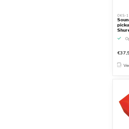
OKS-1
Soun
picku
Shur
/ N75
Op
€37,
Ver