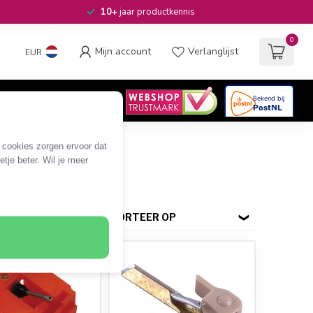
10+
jaar productkennis
0
Mijn account
Verlanglijst
EUR
4.6
/5
06
beoordelingen
e cookies zorgen ervoor dat
tje beter. Wil je meer
SORTEER OP