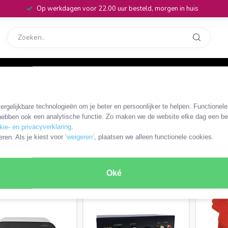
Op werkdagen voor 22.00 uur besteld, morgen in huis
rvice
32
rgelijkbare technologieën om je beter en persoonlijker te helpen. Functionel
mixer
ebben ook een analytische functie. Zo maken we de website elke dag een bee
kie- en privacyverklaring
.
eren. Als je kiest voor
‘weigeren’
, plaatsen we alleen functionele cookies.
RODUCTEN
Oké
SALE
SALE