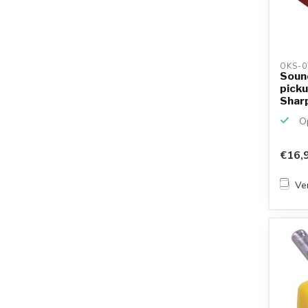
OKS-0
Soun
picku
Shar
Tosh
Op
€16,
Ver