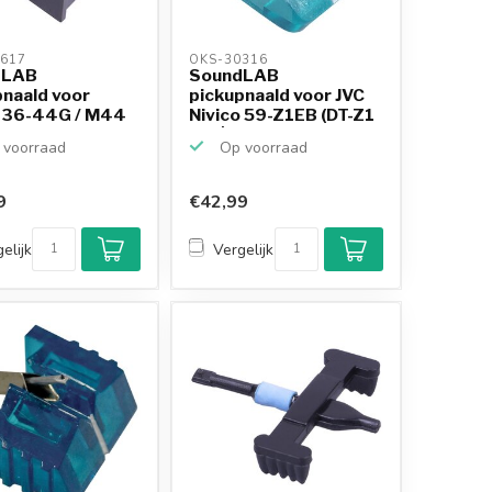
617 
OKS-30316 
dLAB
SoundLAB
pnaald voor
pickupnaald voor JVC
 36-44G / M44
Nivico 59-Z1EB (DT-Z1
44 G
EB) |...
voorraad
Op voorraad
9
€42,99
elijk
Vergelijk