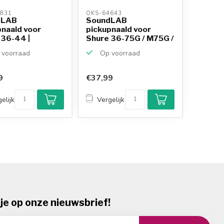
831 
OKS-64643 
dLAB
SoundLAB
pnaald voor
pickupnaald voor
 36-44 |
Shure 36-75G / M75G /
isch
N75G (MKI...
voorraad
Op voorraad
9
€37,99
elijk
Vergelijk
je op onze nieuwsbrief!