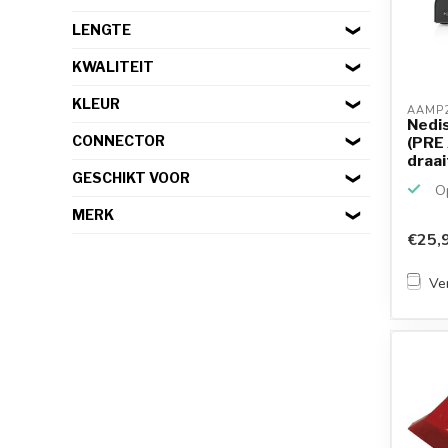
LENGTE
KWALITEIT
KLEUR
AAMP2
Nedis
CONNECTOR
(PRE
draai
Phono
GESCHIKT VOOR
Op
MERK
€25,
Ver