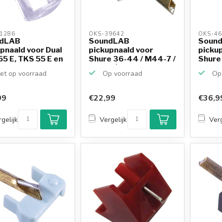
1286 
OKS-39642 
OKS-46
dLAB
SoundLAB
Soun
pnaald voor Dual
pickupnaald voor
picku
5 E, TKS 55 E en
Shure 36-44 / M44-7 /
Shure
..
N44-7 | s...
/ N44 E
et op voorraad
Op voorraad
Op 
99
€22,99
€36,9
gelijk
Vergelijk
Verg