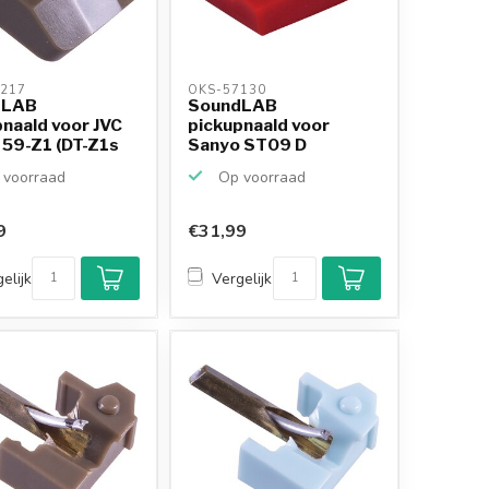
217 
OKS-57130 
dLAB
SoundLAB
naald voor JVC
pickupnaald voor
 59-Z1 (DT-Z1s
Sanyo ST09 D
..
voorraad
Op voorraad
9
€31,99
Klantenbeoordeling
9,2/10
elijk
Vergelijk
Achteraf betalen
mogelijk
10+
jaar
productkennis