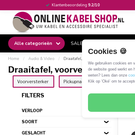
Klantenbeoordeling
9.2/10
Alle categorieën
SALE
Winkel
Klantense
Cookies 🍪
Home
/
Audio & Video
/
Draaitafel, voorversterker en mixer
We gebruiken cookies en ve
Draaitafel, voorversterker en 
de website goed werkt en h
weten? Lees dan onze
coo
Klik op ‘Oké’ om te accept
Voorversterker
Pickupnaalden
28 P
FILTERS
VERLOOP
SOORT
GESLACHT