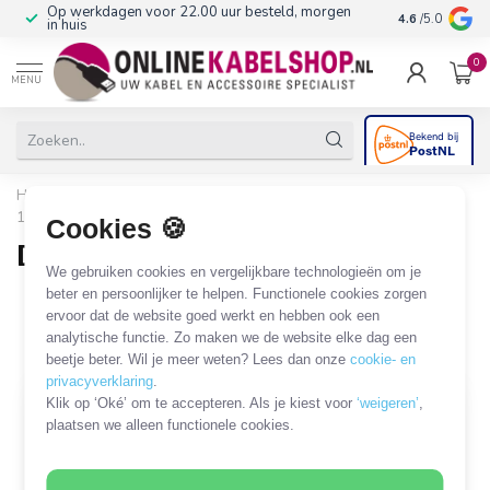
Op werkdagen voor 22.00 uur besteld, morgen
10+
jaar produ
4.6
/5.0
in huis
0
MENU
Home
/
Audio & Video
/
DIN
/
DIN 5-pins (versterker) / DIN
180°
/
DIN 5-pins - Tulp audio
Cookies 🍪
DIN 5-pins - Tulp audio
We gebruiken cookies en vergelijkbare technologieën om je
18 PRODUCTEN
beter en persoonlijker te helpen. Functionele cookies zorgen
ervoor dat de website goed werkt en hebben ook een
analytische functie. Zo maken we de website elke dag een
Filters
SORTEER OP
beetje beter. Wil je meer weten? Lees dan onze
cookie- en
privacyverklaring
.
Klik op ‘Oké’ om te accepteren. Als je kiest voor
‘weigeren’
,
MEEST VERKOCHT
plaatsen we alleen functionele cookies.