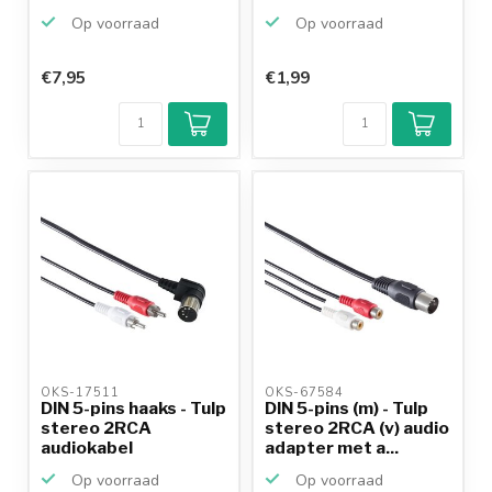
Op voorraad
Op voorraad
€7,95
€1,99
Klantenbeoordeling
9,2/10
Achteraf
betalen mogelijk
10+
jaar
productkennis
OKS-17511 
OKS-67584 
DIN 5-pins haaks - Tulp
DIN 5-pins (m) - Tulp
stereo 2RCA
stereo 2RCA (v) audio
audiokabel
adapter met a...
(afspelen)...
Op voorraad
Op voorraad