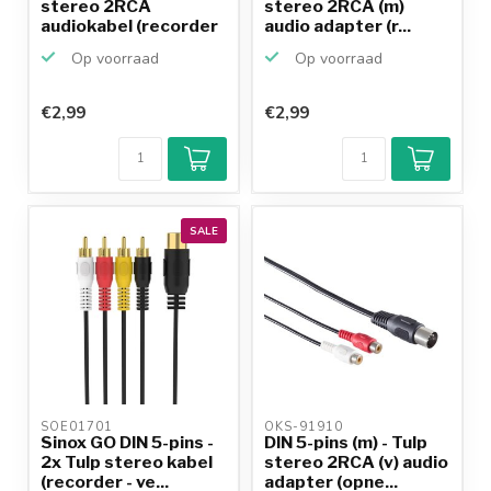
stereo 2RCA
stereo 2RCA (m)
audiokabel (recorder
audio adapter (r...
- v...
Op voorraad
Op voorraad
€2,99
€2,99
SALE
SOE01701 
OKS-91910 
Sinox GO DIN 5-pins -
DIN 5-pins (m) - Tulp
2x Tulp stereo kabel
stereo 2RCA (v) audio
(recorder - ve...
adapter (opne...