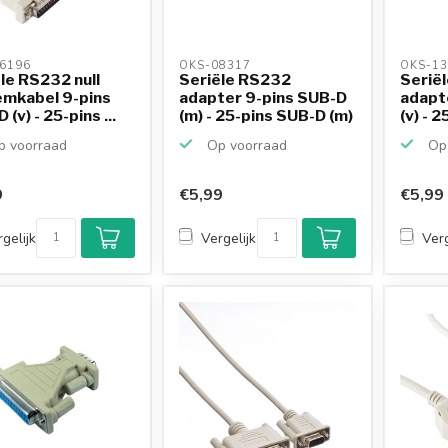
6196 
OKS-08317 
OKS-13
le RS232 null
Seriële RS232
Serië
mkabel 9-pins
adapter 9-pins SUB-D
adapt
(v) - 25-pins ...
(m) - 25-pins SUB-D (m)
(v) - 
 voorraad
Op voorraad
Op 
9
€5,99
€5,99
gelijk
Vergelijk
Verg