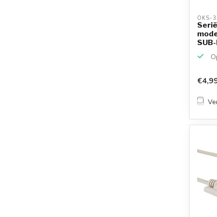
OKS-3
Serië
mode
SUB-D 
Op
€4,9
Ver