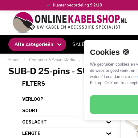
Klantenbeoordeling
9.2/10
Alle categorieën
SALE
Winkel
Klantense
Cookies 🍪
Home
/
Computer & Smart Media
/
SUB-D en Centronics
/
SU
We gebruiken cookies en ve
SUB-D 25-pins - SUB-D 9-pins
de website goed werkt en h
weten? Lees dan onze
coo
13 P
FILTERS
Klik op ‘Oké’ om te accept
VERLOOP
SOORT
GESLACHT
LENGTE