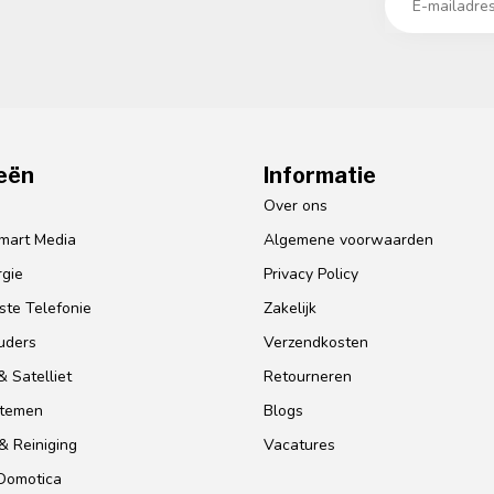
eën
Informatie
o
Over ons
mart Media
Algemene voorwaarden
gie
Privacy Policy
te Telefonie
Zakelijk
uders
Verzendkosten
 Satelliet
Retourneren
stemen
Blogs
& Reiniging
Vacatures
 Domotica