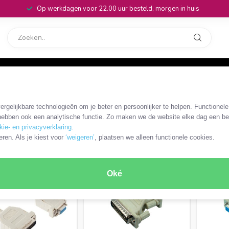
Op werkdagen voor 22.00 uur besteld, morgen in huis
rvice
32
B-D 25-pins kabels en adapters
/
SUB-D 25-pins - SUB-D 9-pins
rgelijkbare technologieën om je beter en persoonlijker te helpen. Functionel
ebben ook een analytische functie. Zo maken we de website elke dag een bee
kie- en privacyverklaring
.
RODUCTEN
eren. Als je kiest voor
‘weigeren’
, plaatsen we alleen functionele cookies.
Oké