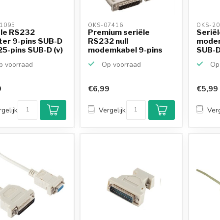
1095 
OKS-07416 
OKS-20
ële RS232
Premium seriële
Seriël
ter 9-pins SUB-D
RS232 null
modem
 25-pins SUB-D (v)
modemkabel 9-pins
SUB-D (
SUB-D (v) - ...
 voorraad
Op voorraad
Op 
9
€6,99
€5,99
gelijk
Vergelijk
Verg