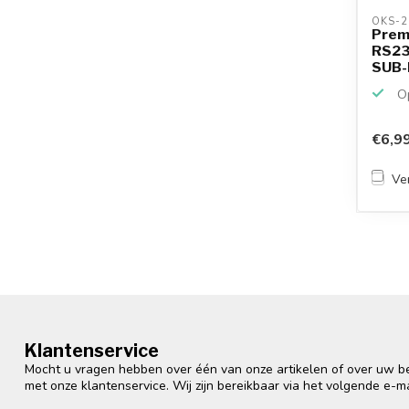
OKS-2
Prem
RS23
SUB-D
SU...
Op
€6,9
Ver
Klantenservice
Mocht u vragen hebben over één van onze artikelen of over uw bes
met onze klantenservice. Wij zijn bereikbaar via het volgende e-m