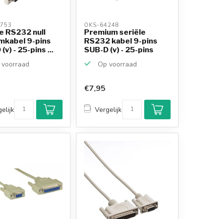
753 
OKS-64248 
e RS232 null
Premium seriële
kabel 9-pins
RS232 kabel 9-pins
v) - 25-pins ...
SUB-D (v) - 25-pins
SU...
voorraad
Op voorraad
€7,95
elijk
Vergelijk