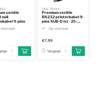
852 
OKS-38049 
um seriële
Premium seriële
 null
RS232 printerkabel 9-
kabel 9-pins
pins SUB-D (v) - 25-...
v) - ...
voorraad
Op voorraad
€7,99
Klantenbeoordeling
9,2/10
elijk
Vergelijk
Achteraf betalen
mogelijk
10+
jaar
productkennis