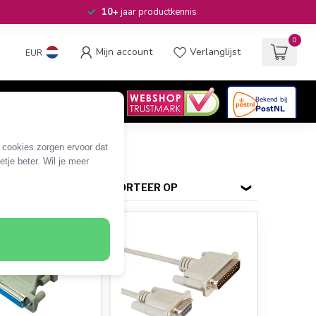
10+
jaar productkennis
0
Mijn account
Verlanglijst
EUR
4.6
/5
06
beoordelingen
e cookies zorgen ervoor dat
tje beter. Wil je meer
SORTEER OP