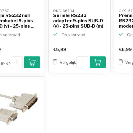
3767 
OKS-66734 
OKS-67
le RS232 null
Seriële RS232
Premi
mkabel 9-pins
adapter 9-pins SUB-D
RS232
(v) - 25-pins ...
(v) - 25-pins SUB-D (m)
modem
SUB-D (
 voorraad
Op voorraad
Op 
9
€5,99
€6,99
gelijk
Vergelijk
Verg