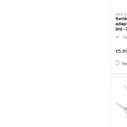
OKS-4
Seri
adap
(m) -
Op
€5,9
Ver