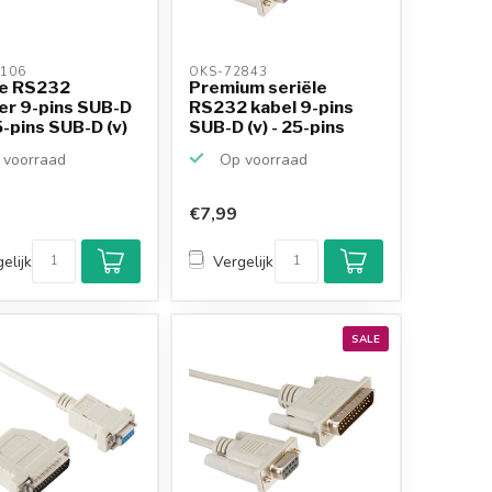
106 
OKS-72843 
le RS232
Premium seriële
er 9-pins SUB-D
RS232 kabel 9-pins
25-pins SUB-D (v)
SUB-D (v) - 25-pins
SU...
voorraad
Op voorraad
€7,99
elijk
Vergelijk
SALE