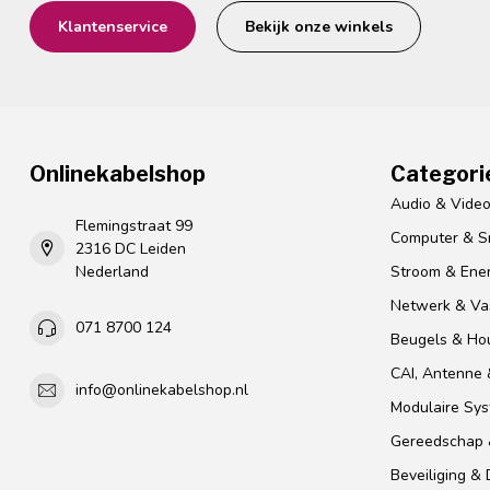
Klantenservice
Bekijk onze winkels
Onlinekabelshop
Categori
Audio & Vide
Flemingstraat 99
Computer & S
2316 DC Leiden
Nederland
Stroom & Ener
Netwerk & Vas
071 8700 124
Beugels & Ho
CAI, Antenne &
info@onlinekabelshop.nl
Modulaire Sy
Gereedschap 
Beveiliging &