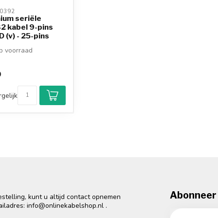
0392 
ium seriële
2 kabel 9-pins
 (v) - 25-pins
 voorraad
9
gelijk
Abonneer 
telling, kunt u altijd contact opnemen
ailadres:
info@onlinekabelshop.nl
.