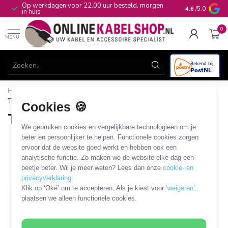
Op werkdagen voor 22.00 uur besteld, morgen
10+
jaar produ
4.6
/5.0
in huis
0
MENU
Home
/
Audio & Video
/
Tulp
/
Tulp - merkspecifiek
/
Tulp AV adapters voor LED TV's
Cookies 🍪
Tulp AV adapters voor LED TV's
We gebruiken cookies en vergelijkbare technologieën om je
1 PRODUCT
beter en persoonlijker te helpen. Functionele cookies zorgen
ervoor dat de website goed werkt en hebben ook een
analytische functie. Zo maken we de website elke dag een
Filters
SORTEER OP
beetje beter. Wil je meer weten? Lees dan onze
cookie- en
privacyverklaring
.
Klik op ‘Oké’ om te accepteren. Als je kiest voor
‘weigeren’
,
plaatsen we alleen functionele cookies.