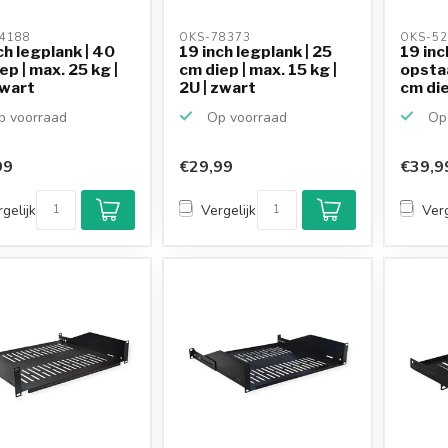
4188 
OKS-78373 
OKS-52
ch legplank | 40
19 inch legplank | 25
19 inc
ep | max. 25 kg |
cm diep | max. 15 kg |
opsta
zwart
2U | zwart
cm die
 voorraad
Op voorraad
Op 
99
€29,99
€39,9
gelijk
Vergelijk
Verg