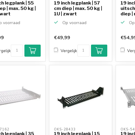
ch legplank | 55
19 inch legplank | 57
19 inc
ep | max. 50 kg |
cm diep | max. 50 kg |
uitsch
zwart
1U | zwart
diep | 
 voorraad
Op voorraad
Op 
99
€49,99
€54,9
gelijk
Vergelijk
Verg
7162 
OKS-28433 
OKS-54
ch legplank | 35
19 inch legplank | 15
19 inc