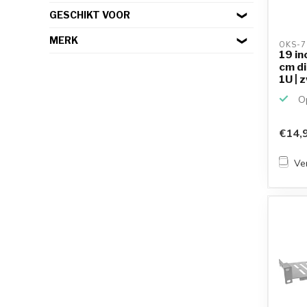
GESCHIKT VOOR
MERK
OKS-7
19 in
cm di
1U | 
Op
€14,
Ver