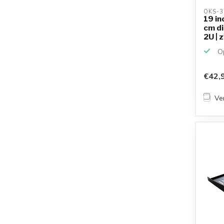
OKS-3
19 in
cm di
2U | 
Op
€42,
Ver