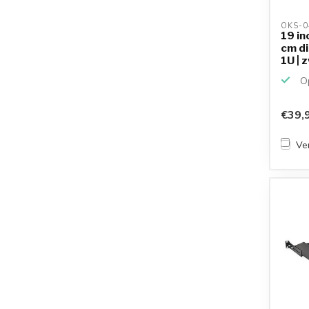
OKS-0
19 in
cm di
1U | 
Op
€39,
Ver