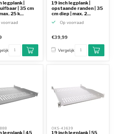
h legplank |
19 inch legplank |
uifbaar | 35 cm
opstaande randen | 35
max. 25 k...
cm diep | max. 2...
voorraad
Op voorraad
9
€39,99
Klantenbeoordeling
9,2/10
elijk
Vergelijk
Achteraf betalen
mogelijk
10+
jaar
productkennis
888 
OKS-43639 
h legplank | 45
19 inch legplank | 55