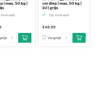
p | max. 50 kg |
cm diep | max. 50 kg |
ijs
1U | grijs
voorraad
Op voorraad
9
€49,99
elijk
Vergelijk