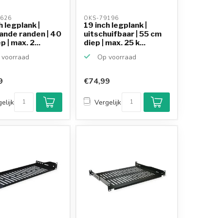
626 
OKS-79196 
h legplank |
19 inch legplank |
ande randen | 40
uitschuifbaar | 55 cm
p | max. 2...
diep | max. 25 k...
voorraad
Op voorraad
9
€74,99
Klantenbeoordeling
9,2/10
elijk
Vergelijk
Achteraf betalen
mogelijk
10+
jaar
productkennis