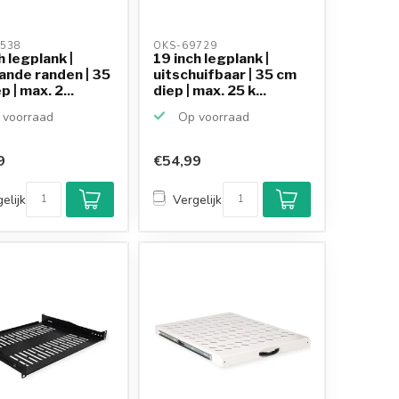
538 
OKS-69729 
h legplank |
19 inch legplank |
ande randen | 35
uitschuifbaar | 35 cm
p | max. 2...
diep | max. 25 k...
voorraad
Op voorraad
9
€54,99
elijk
Vergelijk