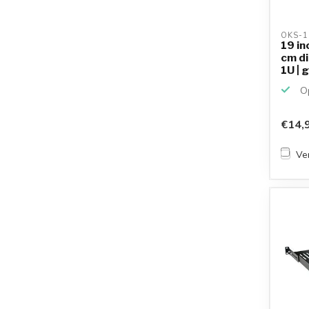
OKS-1
19 in
cm di
1U | g
Op
€14,
Ver