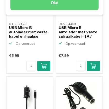
Oké
OKS-37129 
OKS-04408 
USB Micro B
USB Micro B
autolader met vaste
autolader met vaste
kabel en haakse
spiraalkabel - 1A /
connector...
zwart...
Op voorraad
Op voorraad
€6,99
€7,99