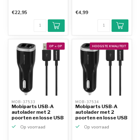
€22,95
€4,99
OP = OP
HOOGSTE KWALITEIT
MOB-37533 
MOB-37534 
Mobiparts USB-A
Mobiparts USB-A
autolader met 2
autolader met 2
poorten en losse USB
poorten en losse USB
Micr...
Micr...
Op voorraad
Op voorraad