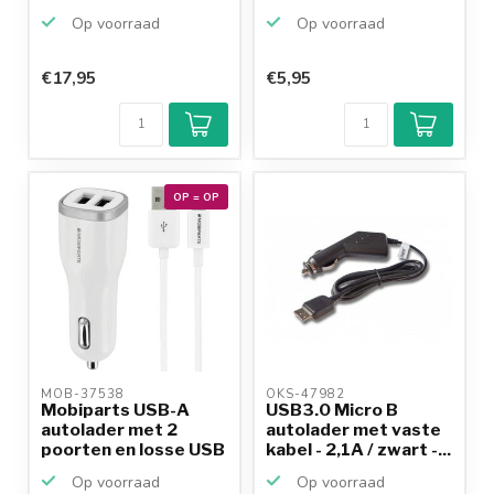
Micr...
Op voorraad
Op voorraad
€17,95
€5,95
Klantenbeoordeling
9,2/10
Achteraf
betalen mogelijk
10+
jaar
productkennis
OP = OP
MOB-37538 
OKS-47982 
Mobiparts USB-A
USB3.0 Micro B
autolader met 2
autolader met vaste
poorten en losse USB
kabel - 2,1A / zwart -...
Micr...
Op voorraad
Op voorraad