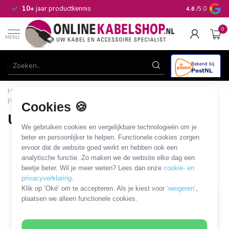
n
10+
jaar productkennis
4.6
/5.0
0
MENU
Home
/
Computer & Smart Media
/
USB
/
USB laders en
Powerbanks
/
USB Micro autoladers
Cookies 🍪
USB Micro autoladers
We gebruiken cookies en vergelijkbare technologieën om je
16 PRODUCTEN
beter en persoonlijker te helpen. Functionele cookies zorgen
ervoor dat de website goed werkt en hebben ook een
analytische functie. Zo maken we de website elke dag een
Filters
SORTEER OP
beetje beter. Wil je meer weten? Lees dan onze
cookie- en
privacyverklaring
.
Klik op ‘Oké’ om te accepteren. Als je kiest voor
‘weigeren’
,
plaatsen we alleen functionele cookies.