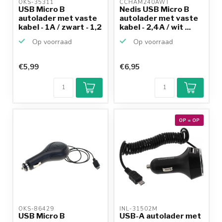
OKS-35311 
CCHAM240AWT 
USB Micro B
Nedis USB Micro B
autolader met vaste
autolader met vaste
kabel - 1A / zwart - 1,2
kabel - 2,4A / wit ...
...
Op voorraad
Op voorraad
€5,99
€6,95
OP = OP
OKS-86429 
INL-31502M 
USB Micro B
USB-A autolader met