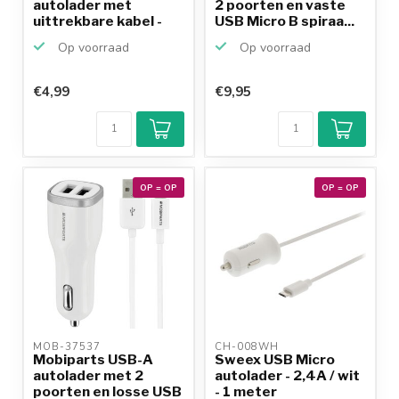
autolader met
2 poorten en vaste
uittrekbare kabel -
USB Micro B spiraa...
1,2A / zwar...
Op voorraad
Op voorraad
€4,99
€9,95
OP = OP
OP = OP
MOB-37537 
CH-008WH 
Mobiparts USB-A
Sweex USB Micro
autolader met 2
autolader - 2,4A / wit
poorten en losse USB
- 1 meter