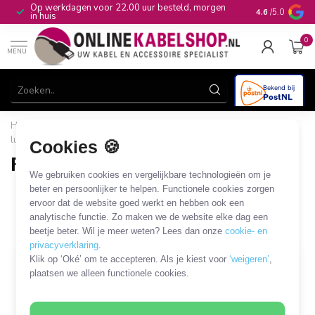
Op werkdagen voor 22.00 uur besteld, morgen
10+
jaar produ
4.6
/5.0
in huis
0
MENU
Home
/
Beugels & Houders
/
Luidspreker
/
Universele
luidsprekerbeugels
/
Frame
Cookies 🍪
Frame
We gebruiken cookies en vergelijkbare technologieën om je
3 PRODUCTEN
beter en persoonlijker te helpen. Functionele cookies zorgen
ervoor dat de website goed werkt en hebben ook een
analytische functie. Zo maken we de website elke dag een
Filters
SORTEER OP
beetje beter. Wil je meer weten? Lees dan onze
cookie- en
privacyverklaring
.
Klik op ‘Oké’ om te accepteren. Als je kiest voor
‘weigeren’
,
plaatsen we alleen functionele cookies.