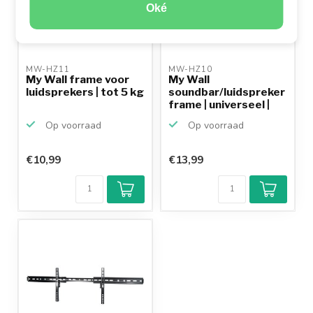
Oké
MW-HZ11 
MW-HZ10 
My Wall frame voor
My Wall
luidsprekers | tot 5 kg
soundbar/luidspreker
frame | universeel |
tot 5 kg
Op voorraad
Op voorraad
€10,99
€13,99