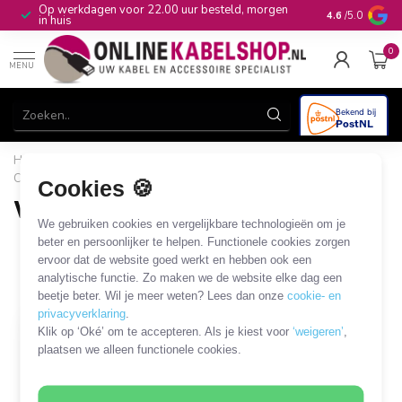
Op werkdagen voor 22.00 uur besteld, morgen
10+
jaar produ
4.6
/5.0
in huis
0
MENU
Home
/
Beugels & Houders
/
Computer en notebook
/
Computer
/
Vloerstandaard
Cookies 🍪
Vloerstandaard
We gebruiken cookies en vergelijkbare technologieën om je
1 PRODUCT
beter en persoonlijker te helpen. Functionele cookies zorgen
ervoor dat de website goed werkt en hebben ook een
analytische functie. Zo maken we de website elke dag een
Filters
SORTEER OP
beetje beter. Wil je meer weten? Lees dan onze
cookie- en
privacyverklaring
.
Klik op ‘Oké’ om te accepteren. Als je kiest voor
‘weigeren’
,
plaatsen we alleen functionele cookies.