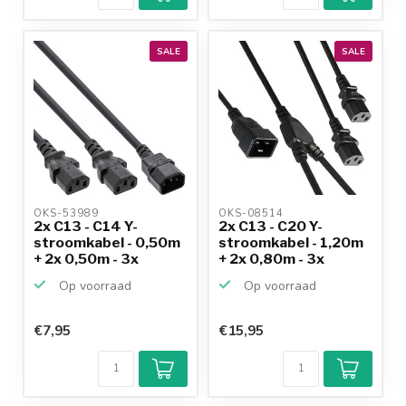
SALE
SALE
OKS-53989 
OKS-08514 
2x C13 - C14 Y-
2x C13 - C20 Y-
stroomkabel - 0,50m
stroomkabel - 1,20m
+ 2x 0,50m - 3x
+ 2x 0,80m - 3x
1,00mm...
1,50mm...
Op voorraad
Op voorraad
€7,95
€15,95