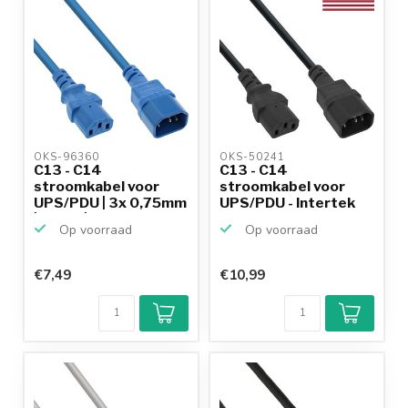
OKS-96360 
OKS-50241 
C13 - C14
C13 - C14
stroomkabel voor
stroomkabel voor
UPS/PDU | 3x 0,75mm
UPS/PDU - Intertek
| blauw | ...
ETL Listed ...
Op voorraad
Op voorraad
€7,49
€10,99