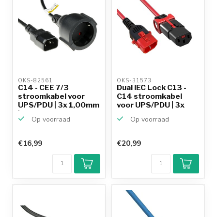
OKS-82561 
OKS-31573 
C14 - CEE 7/3
Dual IEC Lock C13 -
stroomkabel voor
C14 stroomkabel
UPS/PDU | 3x 1,00mm
voor UPS/PDU | 3x
| zwar...
1.0...
Op voorraad
Op voorraad
€16,99
€20,99