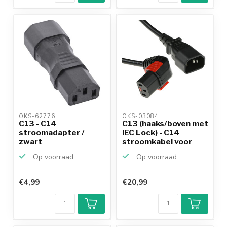
OKS-62776 
OKS-03084 
C13 - C14
C13 (haaks/boven met
stroomadapter /
IEC Lock) - C14
zwart
stroomkabel voor
UPS...
Op voorraad
Op voorraad
€4,99
€20,99
Klantenbeoordeling
9,2/10
Achteraf
betalen mogelijk
10+
jaar