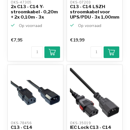
OKS-47305 
OKS-07203 
2x C13 - C14 Y-
C13 - C14 LSZH
stroomkabel - 0,20m
stroomkabel voor
+ 2x 0,10m - 3x
UPS/PDU - 3x 1,00mm
0,75mm...
/ zwa...
Op voorraad
Op voorraad
€7,95
€19,99
OKS-78456 
OKS-35019 
C13 - C14
IEC Lock C13 - C14