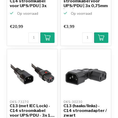
C14 stroomkabel
stroomkabel voor
voor UPS/PDU | 3x
UPS/PDU | 3x 0,75mm
1.0...
| wit | 0,...
Op voorraad
Op voorraad
€20,99
€3,99
Klantenbeoordeling
9,2/10
Achteraf
betalen mogelijk
10+
jaar
productkennis
OKS-73270 
OKS-30230 
C13 (met IEC Lock) -
C13 (haaks/links) -
C14 stroomkabel
C14 stroomadapter /
voor UPS/PDU - 3x 1....
zwart