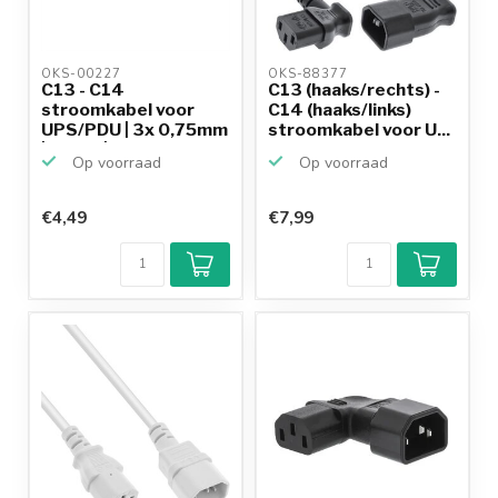
OKS-00227 
OKS-88377 
C13 - C14
C13 (haaks/rechts) -
stroomkabel voor
C14 (haaks/links)
UPS/PDU | 3x 0,75mm
stroomkabel voor U...
| zwart | ...
Op voorraad
Op voorraad
€4,49
€7,99