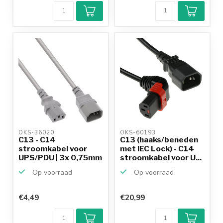
9,2/10
Achteraf
betalen mogelijk
10+
jaar
productkennis
OKS-36020 
OKS-60193 
C13 - C14
C13 (haaks/beneden
stroomkabel voor
met IEC Lock) - C14
UPS/PDU | 3x 0,75mm
stroomkabel voor U...
| grijs | ...
Op voorraad
Op voorraad
€4,49
€20,99