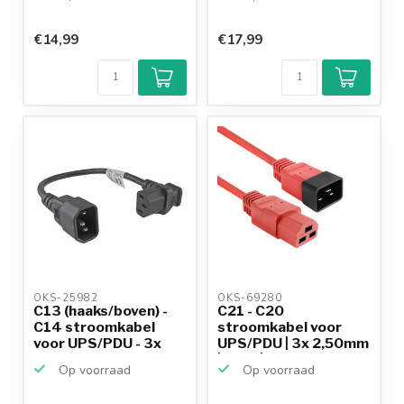
€14,99
€17,99
OKS-25982 
OKS-69280 
C13 (haaks/boven) -
C21 - C20
C14 stroomkabel
stroomkabel voor
voor UPS/PDU - 3x
UPS/PDU | 3x 2,50mm
0,7...
| rood | 2...
Op voorraad
Op voorraad