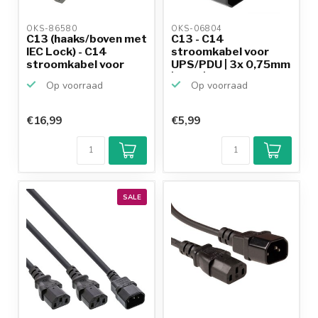
OKS-86580 
OKS-06804 
C13 (haaks/boven met
C13 - C14
IEC Lock) - C14
stroomkabel voor
stroomkabel voor
UPS/PDU | 3x 0,75mm
UPS...
| geel | 1...
Op voorraad
Op voorraad
€16,99
€5,99
Klantenbeoordeling
9,2/10
Achteraf
betalen mogelijk
10+
jaar
productkennis
SALE