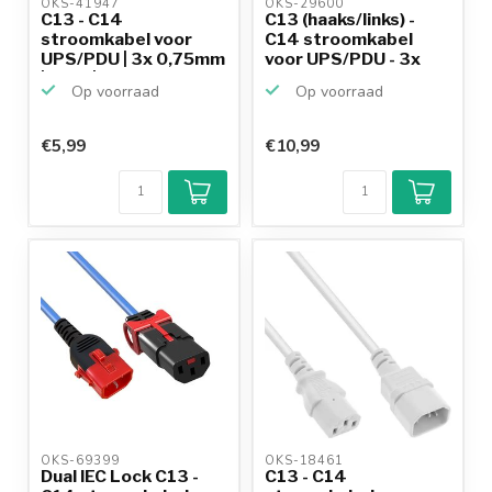
OKS-41947 
OKS-29600 
C13 - C14
C13 (haaks/links) -
stroomkabel voor
C14 stroomkabel
UPS/PDU | 3x 0,75mm
voor UPS/PDU - 3x
| rood | 1...
1,0...
Op voorraad
Op voorraad
€5,99
€10,99
OKS-69399 
OKS-18461 
Dual IEC Lock C13 -
C13 - C14