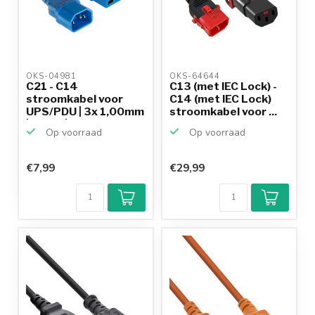
OKS-04981 
OKS-64644 
C21 - C14
C13 (met IEC Lock) -
stroomkabel voor
C14 (met IEC Lock)
UPS/PDU | 3x 1,00mm
stroomkabel voor ...
| blauw | ...
Op voorraad
Op voorraad
€7,99
€29,99
Klantenbeoordeling
9,2/10
Achteraf
betalen mogelijk
10+
jaar
productkennis