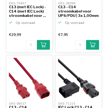
OKS-75657 
OKS-28099 
C13 (met IEC Lock) -
C13 - C14
C14 (met IEC Lock)
stroomkabel voor
stroomkabel voor ...
UPS/PDU | 3x 1,00mm
| wit | 3 ...
Op voorraad
Op voorraad
€29,99
€7,95
OKS-08537 
OKS-71215 
C13 - C14
IEC Lock C13 - C14