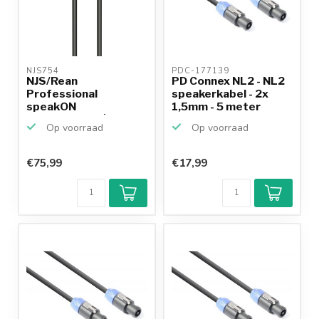
NJS754 
PDC-177139 
NJS/Rean
PD Connex NL2 - NL2
Professional
speakerkabel - 2x
speakON
1,5mm - 5 meter
speakerkabel | 2x
Op voorraad
Op voorraad
2,5mm | 1...
€75,99
€17,99