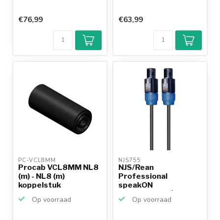
€76,99
€63,99
PC-VCL8MM 
NJS755 
Procab VCL8MM NL8
NJS/Rean
(m) - NL8 (m)
Professional
koppelstuk
speakON
speakerkabel | 2x
Op voorraad
Op voorraad
2,5mm | 2...