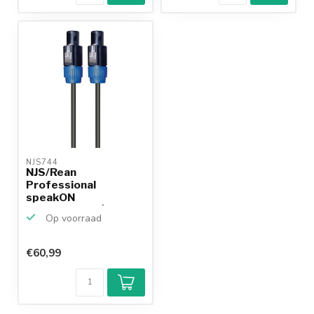
NJS744 
NJS/Rean
Professional
speakON
speakerkabel | 2x
Op voorraad
1,5mm | 1...
€60,99