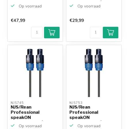
speakerkabel | 2x
Op voorraad
Op voorraad
1,5mm | 2...
€47,99
€29,99
Klantenbeoordeling
9,2/10
Achteraf
betalen mogelijk
10+
jaar
productkennis
NJS745 
NJS753 
NJS/Rean
NJS/Rean
Professional
Professional
speakON
speakON
speakerkabel | 2x
speakerkabel | 2x
Op voorraad
Op voorraad
1,5mm | 2...
2,5mm | 1...