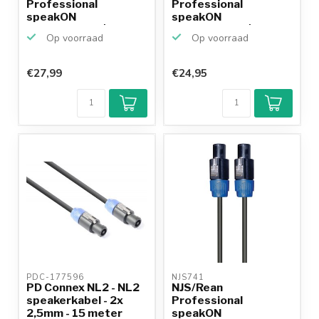
Professional
Professional
speakON
speakON
speakerkabel | 2x
speakerkabel | 2x
Op voorraad
Op voorraad
1,5mm | 1...
2,5mm | 2...
€27,99
€24,95
PDC-177596 
NJS741 
PD Connex NL2 - NL2
NJS/Rean
speakerkabel - 2x
Professional
2,5mm - 15 meter
speakON