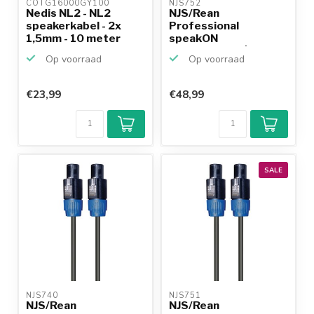
COTG16000GY100 
NJS752 
Nedis NL2 - NL2
NJS/Rean
speakerkabel - 2x
Professional
1,5mm - 10 meter
speakON
speakerkabel | 2x
Op voorraad
Op voorraad
2,5mm | 6...
€23,99
€48,99
SALE
NJS740 
NJS751 
NJS/Rean
NJS/Rean