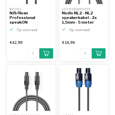
NJS742 
COTH16000GY50 
NJS/Rean
Nedis NL2 - NL2
Professional
speakerkabel - 2x
speakON
1,5mm - 5 meter
speakerkabel | 2x
Op voorraad
Op voorraad
1,5mm | 6...
€42,99
€14,99