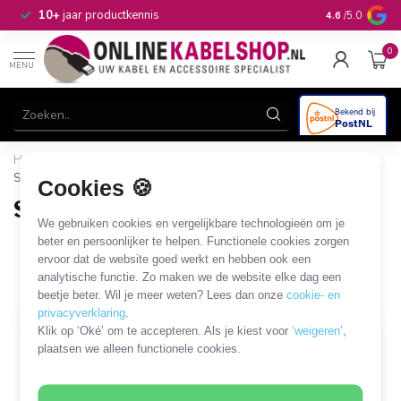
n
10+
jaar productkennis
4.6
/5.0
0
MENU
Home
/
Beugels & Houders
/
Luidspreker
/
Sonos
/
Sonos AMP
Cookies 🍪
Sonos AMP
We gebruiken cookies en vergelijkbare technologieën om je
2 PRODUCTEN
beter en persoonlijker te helpen. Functionele cookies zorgen
ervoor dat de website goed werkt en hebben ook een
analytische functie. Zo maken we de website elke dag een
Filters
SORTEER OP
beetje beter. Wil je meer weten? Lees dan onze
cookie- en
privacyverklaring
.
Klik op ‘Oké’ om te accepteren. Als je kiest voor
‘weigeren’
,
plaatsen we alleen functionele cookies.