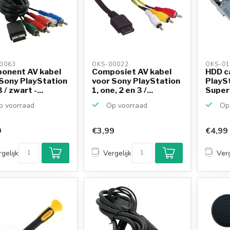
3063 
OKS-00022 
OKS-01
onent AV kabel
Composiet AV kabel
HDD c
Sony PlayStation
voor Sony PlayStation
PlayS
 / zwart -...
1, one, 2 en 3 /...
Super
 voorraad
Op voorraad
Op 
9
€3,99
€4,99
gelijk
Vergelijk
Verg