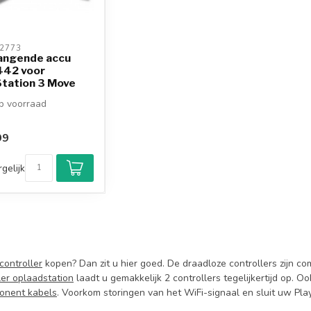
2773 
angende accu
442 voor
Station 3 Move
ati...
 voorraad
99
gelijk
controller
kopen? Dan zit u hier goed. De draadloze controllers zijn co
ler oplaadstation
laadt u gemakkelijk 2 controllers tegelijkertijd op. O
onent kabels
. Voorkom storingen van het WiFi-signaal en sluit uw Pl