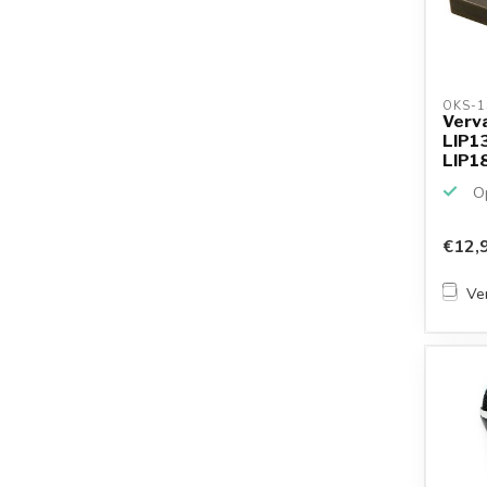
OKS-1
Verv
LIP13
LIP1
PlayS
Op
€12,
Ver