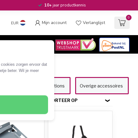
10+
jaar productkennis
0
Mijn account
Verlanglijst
EUR
4.6
/5
06
beoordelingen
e cookies zorgen ervoor dat
tje beter. Wil je meer
Accu's en laadstations
Overige accessoires
SORTEER OP