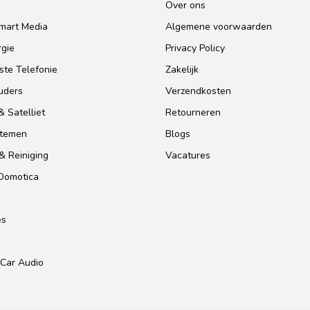
o
Over ons
mart Media
Algemene voorwaarden
gie
Privacy Policy
te Telefonie
Zakelijk
uders
Verzendkosten
 Satelliet
Retourneren
stemen
Blogs
& Reiniging
Vacatures
 Domotica
es
Car Audio