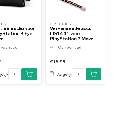
857 
OKS-64866 
tigingsclip voor
Vervangende accu
yStation 3 Eye
LIS1441 voor
ra
PlayStation 3 Move
Motion C...
voorraad
Op voorraad
9
€15,99
elijk
Vergelijk