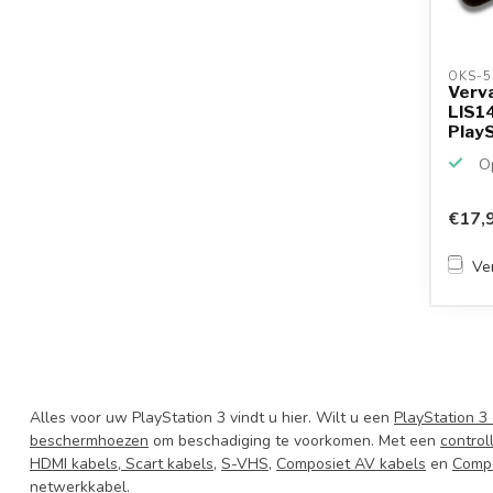
OKS-5
Verv
LIS1
Play
Navig
Op
€17,
Ver
Alles voor uw PlayStation 3 vindt u hier. Wilt u een
PlayStation 3 
beschermhoezen
om beschadiging te voorkomen. Met een
control
HDMI kabels
,
Scart kabels
,
S-VHS
,
Composiet AV kabels
en
Comp
netwerkkabel
.