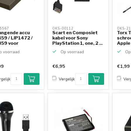
5567 
OKS-00112 
OKS-21
angende accu
Scart en Composiet
Torx 
59 / LIP1472 /
kabel voor Sony
schro
859 voor
PlayStation 1, one, 2 ...
Apple 
ta...
XBOX 
 voorraad
Op voorraad
Op 
99
€6,95
€1,99
gelijk
Vergelijk
Verg