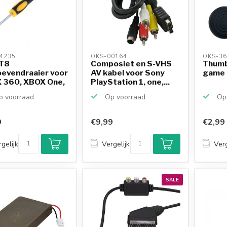
4235 
OKS-00164 
OKS-36
 T8
Composiet en S-VHS
Thumb
oevendraaier voor
AV kabel voor Sony
game 
 360, XBOX One,
PlayStation 1, one,...
ta...
 voorraad
Op voorraad
Op 
9
€9,99
€2,99
gelijk
Vergelijk
Verg
SALE