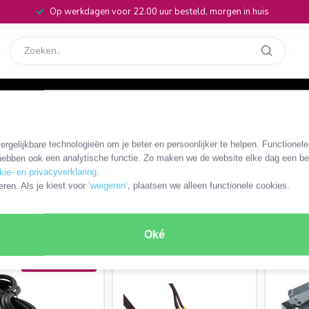
Op werkdagen voor 22.00 uur besteld, morgen in huis
rvice
32
n 3 (PS3)
rgelijkbare technologieën om je beter en persoonlijker te helpen. Functionel
ebben ook een analytische functie. Zo maken we de website elke dag een bee
kie- en privacyverklaring
.
eren. Als je kiest voor
‘weigeren’
, plaatsen we alleen functionele cookies.
Gereedschap en
Headsets en microfoons
onderdelen
RODUCTEN
Oké
MEEST VERKOCHT