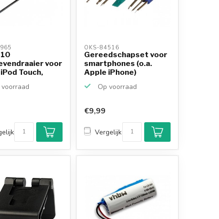
965 
OKS-84516 
T10
Gereedschapset voor
evendraaier voor
smartphones (o.a.
iPod Touch,
Apple iPhone)
360...
voorraad
Op voorraad
€9,99
Klantenbeoordeling
9,2/10
elijk
Vergelijk
Achteraf betalen
mogelijk
10+
jaar
productkennis