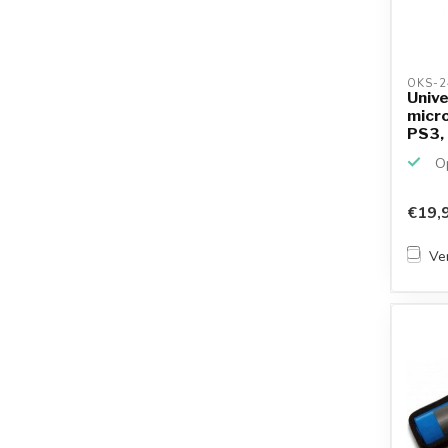
OKS-2
Univ
micro
PS3,
XBO..
Op
€19,
Ver