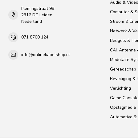
Audio & Vide
Flemingstraat 99
Computer & S
2316 DC Leiden
Nederland
Stroom & Ener
Netwerk & Vas
071 8700 124
Beugels & Ho
CAI, Antenne &
info@onlinekabelshop.nl
Modulaire Sy
Gereedschap 
Beveiliging &
Verlichting
Game Consol
Opslagmedia
Automotive & 