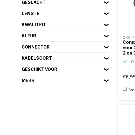
GESLACHT
LENGTE
KWALITEIT
KLEUR
OKS-7
Comp
CONNECTOR
voor 
2 en 3
KABELSOORT
Op
GESCHIKT VOOR
€6,9
MERK
Ver