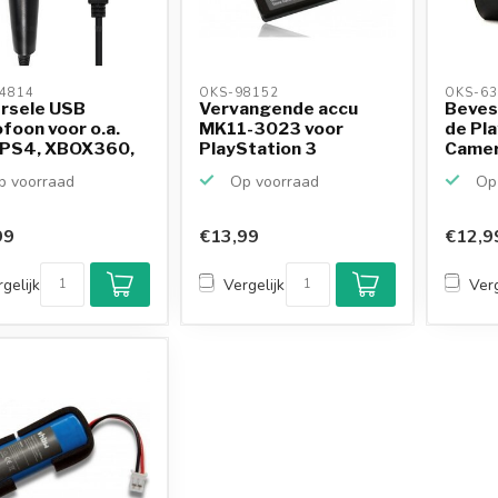
4814 
OKS-98152 
OKS-63
ersele USB
Vervangende accu
Beves
foon voor o.a.
MK11-3023 voor
de Pla
 PS4, XBOX360,
PlayStation 3
Came
.
Wireless Qw...
 voorraad
Op voorraad
Op 
99
€13,99
€12,9
gelijk
Vergelijk
Verg