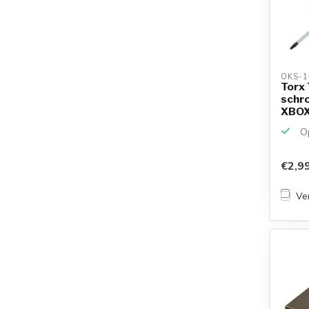
OKS-1
Torx
schr
XBOX
PlayS
Op
€2,9
Ver