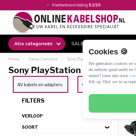
Klantenbeoordeling
9.2/10
Alle categorieën
SALE
Winkel
Klantense
Cookies 🍪
Home
/
Game Consoles
/
Sony PlayStation
/
Sony PlayStatio
We gebruiken cookies en ve
Sony PlayStation 3 (PS3)
de website goed werkt en h
weten? Lees dan onze
coo
Klik op ‘Oké’ om te accept
AV kabels en adapters
Controller accessoires
17 P
FILTERS
VERLOOP
SOORT