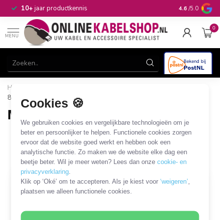
n
10+
jaar productkennis
4.6
/5.0
0
MENU
Home
/
Audio & Video
/
DIN
/
Mini DIN 8-pins
/
Mini DIN
8-pins connectoren
Cookies 🍪
Mini DIN 8-pins connectoren
We gebruiken cookies en vergelijkbare technologieën om je
2 PRODUCTEN
beter en persoonlijker te helpen. Functionele cookies zorgen
ervoor dat de website goed werkt en hebben ook een
analytische functie. Zo maken we de website elke dag een
Filters
SORTEER OP
beetje beter. Wil je meer weten? Lees dan onze
cookie- en
privacyverklaring
.
Klik op ‘Oké’ om te accepteren. Als je kiest voor
‘weigeren’
,
plaatsen we alleen functionele cookies.