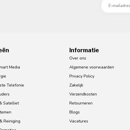
eën
Informatie
o
Over ons
mart Media
Algemene voorwaarden
gie
Privacy Policy
te Telefonie
Zakelijk
uders
Verzendkosten
 Satelliet
Retourneren
stemen
Blogs
& Reiniging
Vacatures