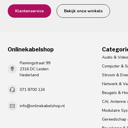
Klantenservice
Bekijk onze winkels
Onlinekabelshop
Categori
Audio & Vide
Flemingstraat 99
Computer & S
2316 DC Leiden
Nederland
Stroom & Ener
Netwerk & Vas
071 8700 124
Beugels & Ho
CAI, Antenne &
info@onlinekabelshop.nl
Modulaire Sy
Gereedschap 