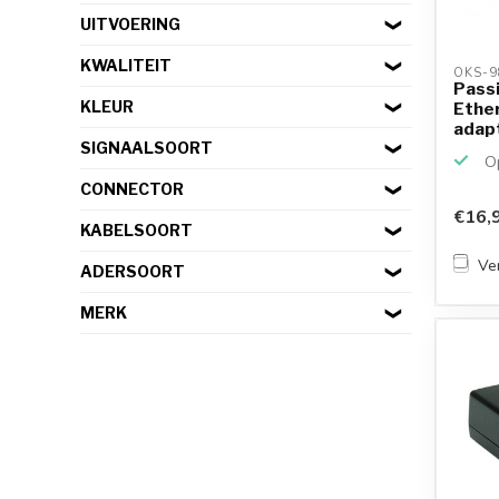
UITVOERING
KWALITEIT
OKS-9
Pass
KLEUR
Ether
adapt
SIGNAALSOORT
Op
CONNECTOR
€16,
KABELSOORT
Ver
ADERSOORT
MERK