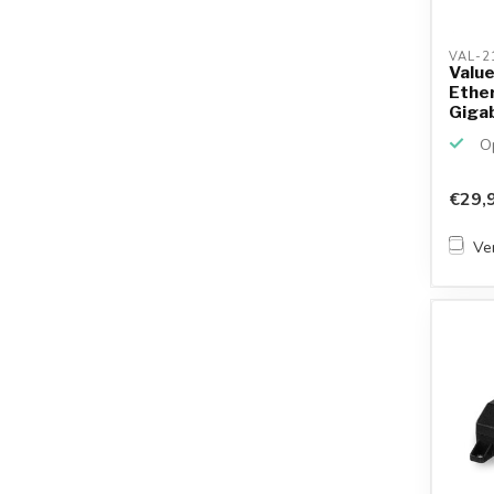
VAL-2
Value
Ethe
Gigab
Op
€29,
Ver