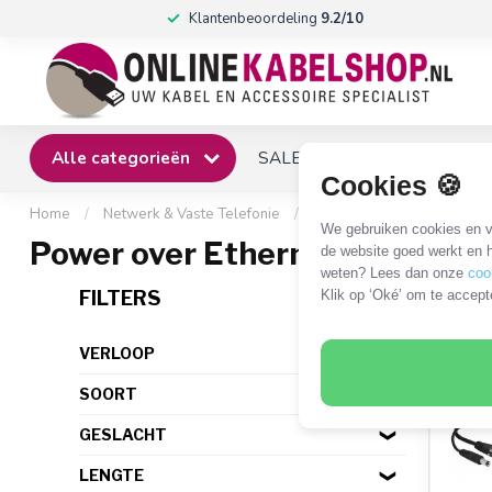
Klantenbeoordeling
9.2/10
Alle categorieën
SALE
Winkel
Klantense
Cookies 🍪
Home
/
Netwerk & Vaste Telefonie
/
Netwerkkabels en adapter
We gebruiken cookies en ve
Power over Ethernet (PoE) ad
de website goed werkt en h
weten? Lees dan onze
coo
12 P
FILTERS
Klik op ‘Oké’ om te accept
VERLOOP
SOORT
GESLACHT
LENGTE