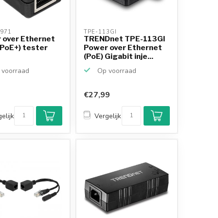
971 
TPE-113GI 
 over Ethernet
TRENDnet TPE-113GI
 PoE+) tester
Power over Ethernet
(PoE) Gigabit inje...
voorraad
Op voorraad
€27,99
elijk
Vergelijk