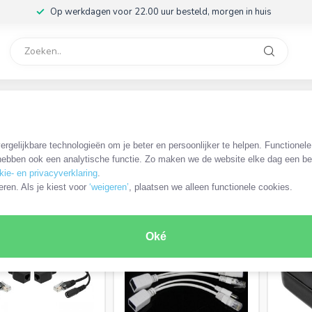
Op werkdagen voor 22.00 uur besteld, morgen in huis
rvice
32
s
/
RJ45 adapters, splitters en koppelstukken
/
Power over Ethernet 
rgelijkbare technologieën om je beter en persoonlijker te helpen. Functionel
apters
ebben ook een analytische functie. Zo maken we de website elke dag een bee
kie- en privacyverklaring
.
RODUCTEN
eren. Als je kiest voor
‘weigeren’
, plaatsen we alleen functionele cookies.
Oké