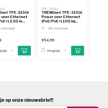
5GI 
TPE-315GI 
net TPE-215GI
TRENDnet TPE-315GI
 over Ethetnet
Power over Ethernet
oE+) 2.5G in...
(PoE/PoE+) 10G inj...
voorraad
Op voorraad
9
€54,99
Klantenbeoordeling
9,2/10
elijk
Vergelijk
Achteraf betalen
mogelijk
10+
jaar
productkennis
je op onze nieuwsbrief!