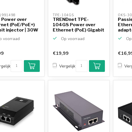
1991498 
TPE-104GS 
OKS-30
 Power over
TRENDnet TPE-
Passi
rnet (PoE/PoE+)
104GS Power over
Ether
it injector | 30W
Ethernet (PoE) Gigabit
adapte
spli...
 voorraad
Op voorraad
Op 
99
€19,99
€16,9
gelijk
Vergelijk
Verg