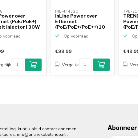
8 
INL-44432C 
TPE-21
Power over
InLine Power over
TREND
rnet (PoE/PoE+)
Ethernet
Power
it Injector | 30W
(PoE/PoE+/PoE++) 10
(PoE/P
Gigabit In...
 voorraad
Op voorraad
Op 
99
€99,99
€49,9
gelijk
Vergelijk
Verg
Abonneer 
telling, kunt u altijd contact opnemen
ailadres:
info@onlinekabelshop.nl
.