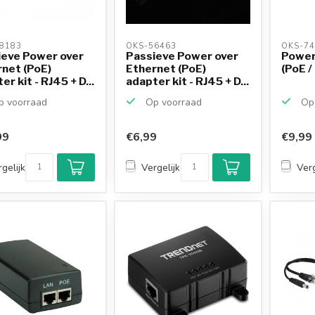
8183 
OKS-56463 
OKS-74
ieve Power over
Passieve Power over
Power
net (PoE)
Ethernet (PoE)
(PoE /
er kit - RJ45 + D...
adapter kit - RJ45 + D...
 voorraad
Op voorraad
Op 
99
€6,99
€9,99
gelijk
Vergelijk
Verg