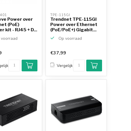
401 
TPE-115GI 
eve Power over
Trendnet TPE-115GI
net (PoE)
Power over Ethernet
r kit - RJ45 + D...
(PoE/PoE+) Gigabit...
voorraad
Op voorraad
9
€37,99
elijk
Vergelijk