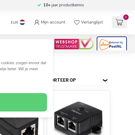
10+
jaar productkennis
0
Mijn account
Verlanglijst
EUR
4.6
/5
06
beoordelingen
(PoE) adapters
e cookies zorgen ervoor dat
tje beter. Wil je meer
SORTEER OP