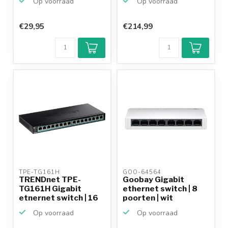
Op voorraad
Op voorraad
€29,95
€214,99
TPE-TG161H 
GOO-64564 
TRENDnet TPE-
Goobay Gigabit
TG161H Gigabit
ethernet switch | 8
etnernet switch | 16
poorten | wit
poorten ...
Op voorraad
Op voorraad