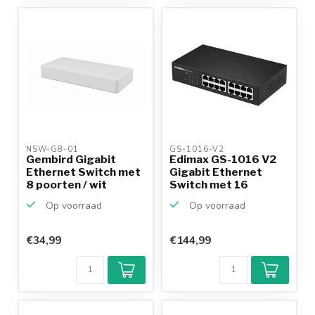
10+
jaar
productkennis
NSW-G8-01 
GS-1016-V2 
Gembird Gigabit
Edimax GS-1016 V2
Ethernet Switch met
Gigabit Ethernet
8 poorten / wit
Switch met 16
poorten ...
Op voorraad
Op voorraad
€34,99
€144,99