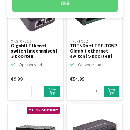
Oké
OKS-07513 
TPE-TG52 
Gigabit Etheret
TRENDnet TPE-TG52
switch | mechanisch |
Gigabit ethernet
3 poorten
switch | 5 poorten |
4...
Op voorraad
Op voorraad
€9,99
€54,99
TIP VAN DE EXPERT