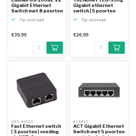
Gigabit Ethernet
Gigabit ethernet
Switch met 8 poorten
switch | 5 poorten
...
Op voorraad
Op voorraad
€39,99
€26,99
Klantenbeoordeling
9,2/10
Achteraf
betalen mogelijk
10+
jaar
productkennis
OKS-40003 
AC4415 
Fast Ethernet switch
ACT Gigabit Ethernet
| 3 poorten | voeding
Switch met 5 poorten