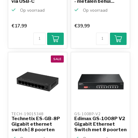
via USB-C
- metalen behui...
Op voorraad
Op voorraad
€17,99
€39,99
SALE
TECH-19015348 
GS-1008P-V2 
Technetix ES-GB-8P
Edimax GS-1008P V2
Gigabit ethernet
Gigabit Ethernet
switch | 8 poorten
Switch met 8 poorten
...