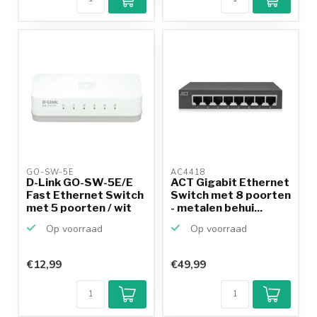
GO-SW-5E 
AC4418 
D-Link GO-SW-5E/E
ACT Gigabit Ethernet
Fast Ethernet Switch
Switch met 8 poorten
met 5 poorten / wit
- metalen behui...
Op voorraad
Op voorraad
€12,99
€49,99
Klantenbeoordeling
9,2/10
Achteraf
betalen mogelijk