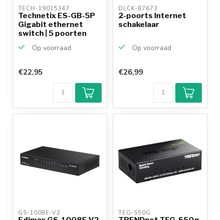
TECH-19015347 
DLCK-87673 
Technetix ES-GB-5P
2-poorts Internet
Gigabit ethernet
schakelaar
switch | 5 poorten
Op voorraad
Op voorraad
€22,95
€26,99
GS-1008E-V2 
TEG-S50G 
Edimax GS-1008E V2
TRENDnet TEG-S50g