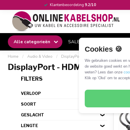
Klantenbeoordeling
9.2/10
Alle categorieën
SALE
Winkel
Klantense
Cookies 🍪
Home
/
Audio & Video
/
DisplayPort
/
DisplayPort - HDMI
We gebruiken cookies en ve
DisplayPort - HDMI
de website goed werkt en h
weten? Lees dan onze
coo
166 
FILTERS
Klik op ‘Oké’ om te accept
VERLOOP
SOORT
GESLACHT
LENGTE