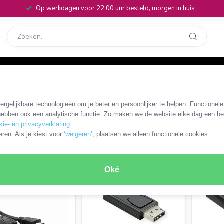
Op werkdagen voor 22.00 uur besteld, morgen in huis
rvice
32
rgelijkbare technologieën om je beter en persoonlijker te helpen. Functionel
ebben ook een analytische functie. Zo maken we de website elke dag een bee
kie- en privacyverklaring
.
PRODUCTEN
eren. Als je kiest voor
‘weigeren’
, plaatsen we alleen functionele cookies.
MEEST VERKOCHT
MEEST VERKOCHT
Oké