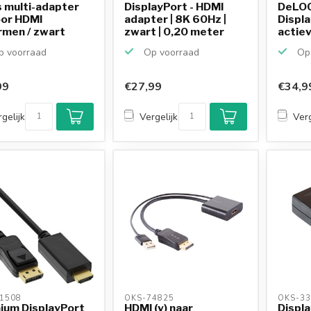
 multi-adapter
DisplayPort - HDMI
DeLOC
oor HDMI
adapter | 8K 60Hz |
Displ
rmen / zwart
zwart | 0,20 meter
actiev
 voorraad
Op voorraad
Op 
99
€27,99
€34,9
gelijk
Vergelijk
Verg
1508 
OKS-74825 
OKS-33
ium DisplayPort
HDMI (v) naar
Displ