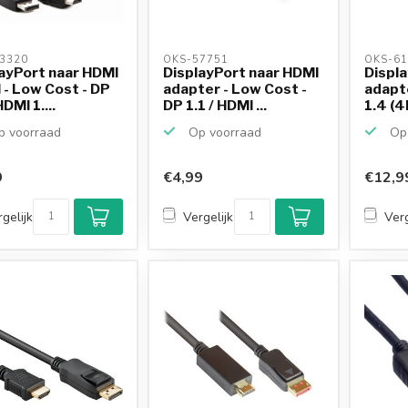
3320 
OKS-57751 
OKS-61
ayPort naar HDMI
DisplayPort naar HDMI
Displ
 - Low Cost - DP
adapter - Low Cost -
adapte
HDMI 1....
DP 1.1 / HDMI ...
1.4 (4K
 voorraad
Op voorraad
Op 
9
€4,99
€12,9
gelijk
Vergelijk
Verg