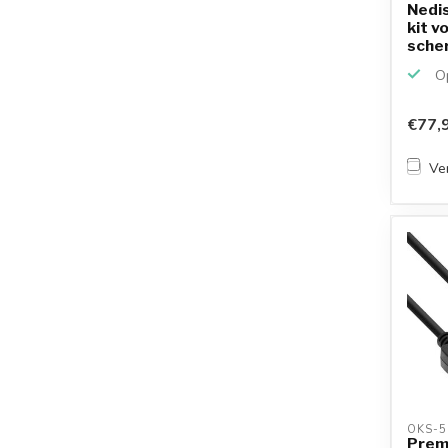
Nedis
kit v
sche
Op
€77,
Ver
OKS-5
Prem