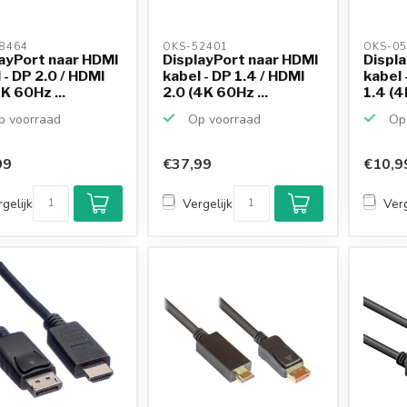
8464 
OKS-52401 
OKS-05
ayPort naar HDMI
DisplayPort naar HDMI
Displ
 - DP 2.0 / HDMI
kabel - DP 1.4 / HDMI
kabel 
8K 60Hz ...
2.0 (4K 60Hz ...
1.4 (4
 voorraad
Op voorraad
Op 
99
€37,99
€10,9
gelijk
Vergelijk
Verg