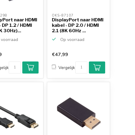
298 
OKS-87107 
ayPort naar HDMI
DisplayPort naar HDMI
- DP 1.2 / HDMI
kabel - DP 2.0 / HDMI
K 30Hz)...
2.1 (8K 60Hz ...
voorraad
Op voorraad
9
€47,99
elijk
Vergelijk