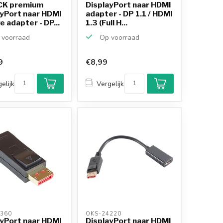
K premium
DisplayPort naar HDMI
ayPort naar HDMI
adapter - DP 1.1 / HDMI
e adapter - DP...
1.3 (Full H...
voorraad
Op voorraad
9
€8,99
Klantenbeoordeling
9,2/10
elijk
Vergelijk
Achteraf betalen
mogelijk
10+
jaar
productkennis
360 
OKS-24220 
ayPort naar HDMI
DisplayPort naar HDMI