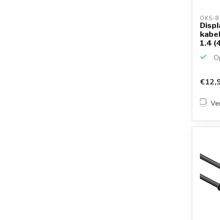
OKS-8
Displ
kabel
1.4 (
Op
€12,
Ver