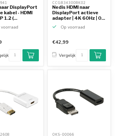
941 
CCGB34300BK02 
naar DisplayPort
Nedis HDMI naar
e kabel - HDMI
DisplayPort actieve
P 1.2 (...
adapter | 4K 60Hz | 0...
voorraad
Op voorraad
9
€42,99
elijk
Vergelijk
2608 
OKS-00066 