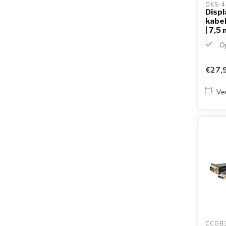
OKS-4
Displ
kabel
| 7,5
Op
€27,
Ver
CCGB3