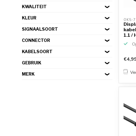
KWALITEIT
KLEUR
OKS-7
Displ
SIGNAALSOORT
kabel
1.1 / 
CONNECTOR
Op
KABELSOORT
€4,9
GEBRUIK
Ver
MERK