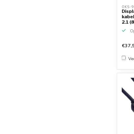
OKS-9
Displ
kabel
2.1 (
Op
€37,
Ver