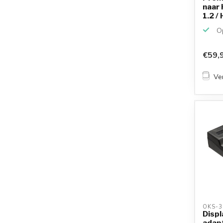
naar 
1.2 / 
Op
€59,
Ver
OKS-3
Displ
adapt