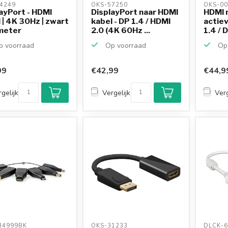
4249 
OKS-57250 
OKS-00
ayPort - HDMI
DisplayPort naar HDMI
HDMI 
 | 4K 30Hz | zwart
kabel - DP 1.4 / HDMI
actiev
 meter
2.0 (4K 60Hz ...
1.4 / D
 voorraad
Op voorraad
Op 
99
€42,99
€44,9
gelijk
Vergelijk
Verg
4999BK 
OKS-31233 
DLCK-6