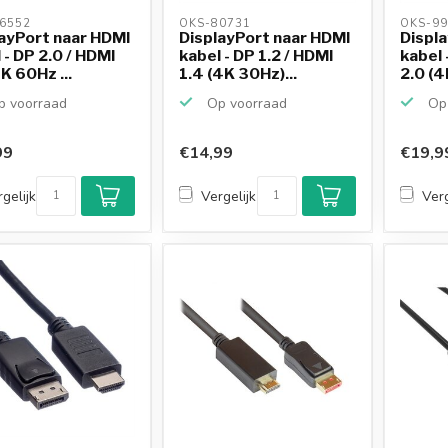
6552 
OKS-80731 
OKS-99
ayPort naar HDMI
DisplayPort naar HDMI
Displ
 - DP 2.0 / HDMI
kabel - DP 1.2 / HDMI
kabel 
8K 60Hz ...
1.4 (4K 30Hz)...
2.0 (4
 voorraad
Op voorraad
Op 
99
€14,99
€19,9
gelijk
Vergelijk
Verg