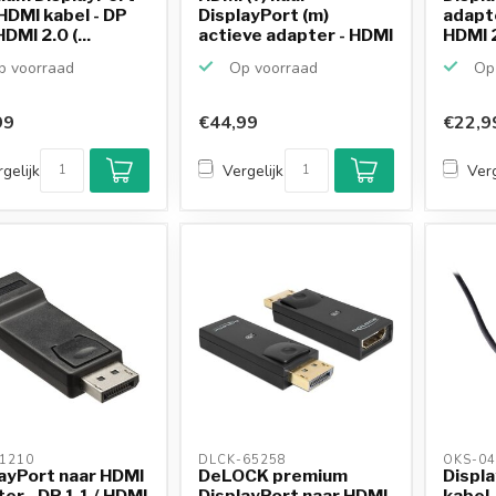
HDMI kabel - DP
DisplayPort (m)
adapte
HDMI 2.0 (...
actieve adapter - HDMI
HDMI 2
1.4 ...
 voorraad
Op voorraad
Op 
99
€44,99
€22,9
gelijk
Vergelijk
Verg
1210 
DLCK-65258 
OKS-04
ayPort naar HDMI
DeLOCK premium
Displ
er - DP 1.1 / HDMI
DisplayPort naar HDMI
kabel 