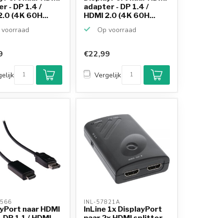
r - DP 1.4 /
adapter - DP 1.4 /
.0 (4K 60H...
HDMI 2.0 (4K 60H...
voorraad
Op voorraad
9
€22,99
elijk
Vergelijk
566 
INL-57821A 
ayPort naar HDMI
InLine 1x DisplayPort
- DP 1.1 / HDMI
naar 2x HDMI splitter