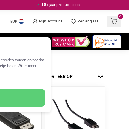
10+
jaar productkennis
0
Mijn account
Verlanglijst
EUR
4.6
/5
06
beoordelingen
e cookies zorgen ervoor dat
tje beter. Wil je meer
SORTEER OP