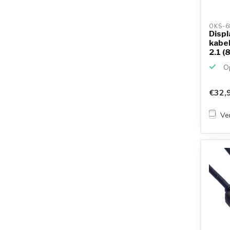
OKS-6
Displ
kabel
2.1 (
Op
€32,
Ver