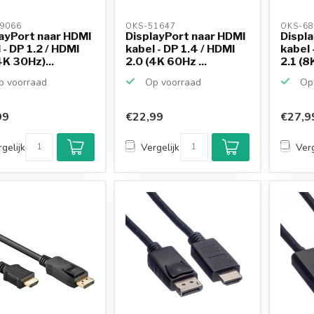
9066 
OKS-51647 
OKS-68
ayPort naar HDMI
DisplayPort naar HDMI
Displ
 - DP 1.2 / HDMI
kabel - DP 1.4 / HDMI
kabel 
4K 30Hz)...
2.0 (4K 60Hz ...
2.1 (8
 voorraad
Op voorraad
Op 
99
€22,99
€27,9
gelijk
Vergelijk
Verg