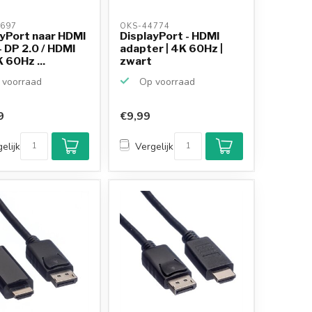
697 
OKS-44774 
ayPort naar HDMI
DisplayPort - HDMI
- DP 2.0 / HDMI
adapter | 4K 60Hz |
K 60Hz ...
zwart
voorraad
Op voorraad
9
€9,99
Klantenbeoordeling
9,2/10
elijk
Vergelijk
Achteraf betalen
mogelijk
10+
jaar
productkennis