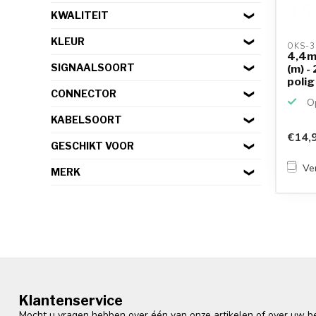
KWALITEIT
KLEUR
OKS-3
4,4m
SIGNAALSOORT
(m) -
polig
CONNECTOR
Op
KABELSOORT
€14,
GESCHIKT VOOR
Ver
MERK
Klantenservice
Mocht u vragen hebben over één van onze artikelen of over uw bes