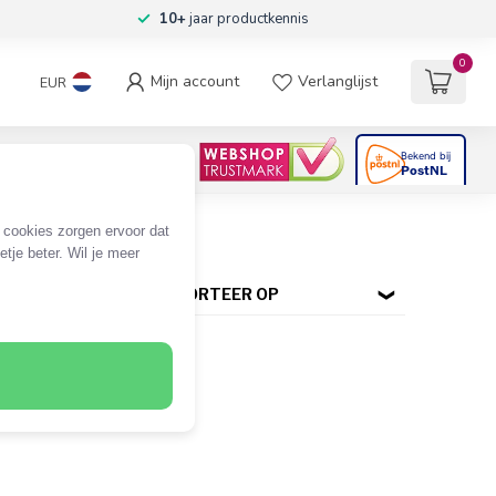
10+
jaar productkennis
0
Mijn account
Verlanglijst
EUR
4.6
/5
06
beoordelingen
e cookies zorgen ervoor dat
tje beter. Wil je meer
SORTEER OP