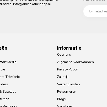
ailadres:
info@onlinekabelshop.nl
.
eën
Informatie
o
Over ons
mart Media
Algemene voorwaarden
gie
Privacy Policy
te Telefonie
Zakelijk
uders
Verzendkosten
 Satelliet
Retourneren
stemen
Blogs
& Reiniging
Vacatures