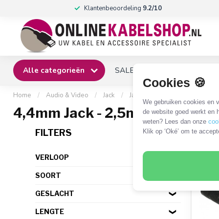
Klantenbeoordeling
9.2/10
Alle categorieën
SALE
Winkel
Klantense
Cookies 🍪
Home
/
Audio & Video
/
Jack
/
Jack - Jack
/
4,4mm Jack - 2
We gebruiken cookies en ve
4,4mm Jack - 2,5mm Jack
de website goed werkt en h
weten? Lees dan onze
coo
1 PR
FILTERS
Klik op ‘Oké’ om te accept
VERLOOP
SOORT
GESLACHT
LENGTE