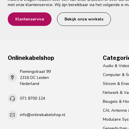
met onze klantenservice. Wij zijn bereikbaar via het volgende e-m
Klantenservice
Bekijk onze winkels
Onlinekabelshop
Categori
Audio & Vide
Flemingstraat 99
Computer & S
2316 DC Leiden
Nederland
Stroom & Ener
Netwerk & Vas
071 8700 124
Beugels & Ho
CAI, Antenne &
info@onlinekabelshop.nl
Modulaire Sy
Gereedschap 