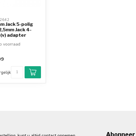
2642 
m Jack 5-polig
 2,5mm Jack 4-
 (v) adapter
 voorraad
99
gelijk
Abonneer 
telling, kunt u altijd contact opnemen