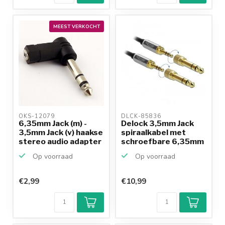
MEEST VERKOCHT
OKS-12079 
DLCK-85836 
6,35mm Jack (m) -
Delock 3,5mm Jack
3,5mm Jack (v) haakse
spiraalkabel met
stereo audio adapter
schroefbare 6,35mm
Jac...
Op voorraad
Op voorraad
€2,99
€10,99