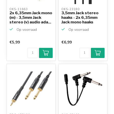
OKS-11663 
OKS-23180 
2x 6,35mm Jack mono
3,5mm Jack stereo
(m) - 3,5mm Jack
haaks - 2x 6,35mm
stereo (v) audio ada...
Jack mono haaks
kabel...
Op voorraad
Op voorraad
€5,99
€6,99