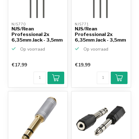
NJS770 
NJS771 
NJS/Rean
NJS/Rean
Professional 2x
Professional 2x
6,35mm Jack - 3,5mm
6,35mm Jack - 3,5mm
Jack stereo ...
Jack stereo ...
Op voorraad
Op voorraad
€17,99
€19,99
Klantenbeoordeling
9,2/10
Achteraf
betalen mogelijk
10+
jaar
productkennis