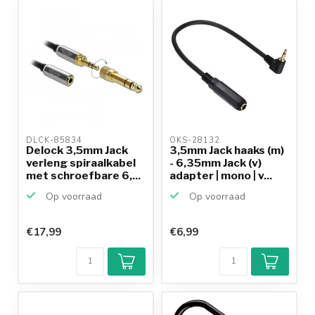
DLCK-85834 
OKS-28132 
Delock 3,5mm Jack
3,5mm Jack haaks (m)
verleng spiraalkabel
- 6,35mm Jack (v)
met schroefbare 6,...
adapter | mono | v...
Op voorraad
Op voorraad
€17,99
€6,99
Klantenbeoordeling
9,2/10
Achteraf
betalen mogelijk
10+
jaar
productkennis