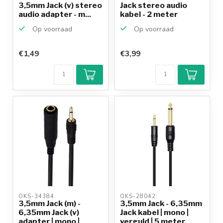
3,5mm Jack (v) stereo
Jack stereo audio
audio adapter - m...
kabel - 2 meter
Op voorraad
Op voorraad
€1,49
€3,99
OKS-34384 
OKS-28042 
3,5mm Jack (m) -
3,5mm Jack - 6,35mm
6,35mm Jack (v)
Jack kabel | mono |
adapter | mono |
verguld | 5 meter