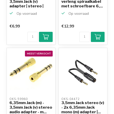
3,5mm Jack (v)
verleng spiraalkabel
adapter | stereo |
met schroefbare 6,...
vergu...
Op voorraad
Op voorraad
€6,99
€12,99
MEEST VERKOCHT
OKS-59960 
OKS-04472 
6,35mm Jack (m) -
3,5mm Jack stereo (v)
3,5mm Jack (v) stereo
- 2x 6,35mm Jack
audio adapter - m...
mono (m) adapter |...