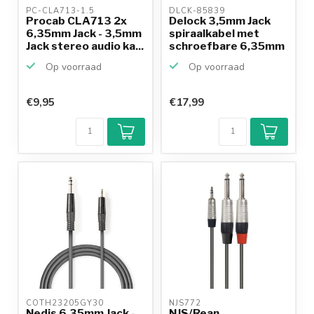
PC-CLA713-1.5 
DLCK-85839 
Procab CLA713 2x
Delock 3,5mm Jack
6,35mm Jack - 3,5mm
spiraalkabel met
Jack stereo audio ka...
schroefbare 6,35mm
Jac...
Op voorraad
Op voorraad
€9,95
€17,99
COTH23205GY30 
NJS772 
Nedis 6,35mm Jack -
NJS/Rean