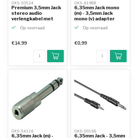
OKS-03524 
OKS-61988 
Premium 3,5mm Jack
6,35mm Jack mono
stereo audio
(m) - 3,5mm Jack
verlengkabel met
mono (v) adapter
schroefb...
Op voorraad
Op voorraad
€14,99
€0,99
Klantenbeoordeling
9,2/10
Achteraf
betalen mogelijk
10+
jaar
productkennis
OKS-54116 
OKS-00166 
6,35mm Jack (m) -
6,35mm Jack - 3,5mm