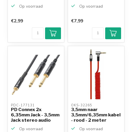
Op voorraad
Op voorraad
€2,99
€7,99
Klantenbeoordeling
9,2/10
Achteraf
betalen mogelijk
10+
jaar
productkennis
PDC-177131 
OKS-32265 
PD Connex 2x
3,5mm naar
6,35mm Jack - 3,5mm
3,5mm/6,35mm kabel
Jack stereo audio
- rood - 2 meter
kabel ...
Op voorraad
Op voorraad