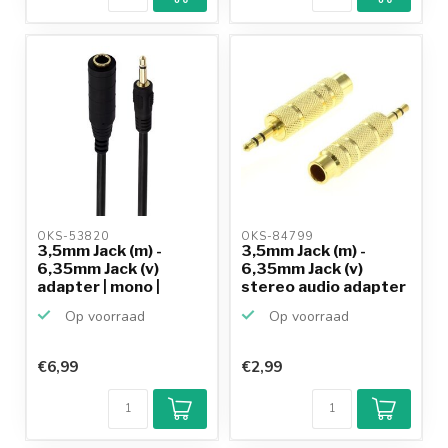
betalen mogelijk
10+
jaar
productkennis
OKS-53820 
OKS-84799 
3,5mm Jack (m) -
3,5mm Jack (m) -
6,35mm Jack (v)
6,35mm Jack (v)
adapter | mono |
stereo audio adapter
verguld...
- m...
Op voorraad
Op voorraad
€6,99
€2,99